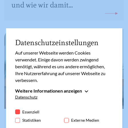
und wie wir damit...
Datenschutzeinstellungen
Auf unserer Webseite werden Cookies
verwendet. Einige davon werden zwingend
benötigt, während es uns andere ermöglichen,
Ihre Nutzererfahrung auf unserer Webseite zu
verbessern.
Weitere Informationen anzeigen
Essenziell
Datenschutz
Essenzielle Cookies werden für grundlegende
Funktionen der Webseite benötigt. Dadurch ist
Essenziell
gewährleistet, dass die Webseite einwandfrei
BARBARA GRÜTZE
Statistiken
Externe Medien
funktioniert.
Mental Load - Unsichtbare