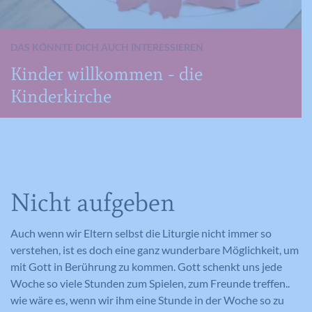
Name
GPS
DAS KÖNNTE DICH AUCH INTERESSIEREN
Name
_gid
Anbieter
YouTube
Kinder willkommen - die
Anbieter
Google Analytics
Kinderkirche
Laufzeit
1 Tag
Laufzeit
1 Tag
Registriert eine eindeutige ID auf
mobilen Geräten, um Tracking
Registriert eine eindeutige ID, die
Zweck
basierend auf dem geografischen GPS-
verwendet wird, um statistische Daten
Zweck
Standort zu ermöglichen.
dazu, wie der Besucher die Website
nutzt, zu generieren.
Nicht aufgeben
Auch wenn wir Eltern selbst die Liturgie nicht immer so
Name
VISITOR_INFO1_LIVE
verstehen, ist es doch eine ganz wunderbare Möglichkeit, um
Name
_ga
Anbieter
YouTube
mit Gott in Berührung zu kommen. Gott schenkt uns jede
Anbieter
Google Analytics
Woche so viele Stunden zum Spielen, zum Freunde treffen..
Laufzeit
179 Tage
wie wäre es, wenn wir ihm eine Stunde in der Woche so zu
Laufzeit
2 Jahre