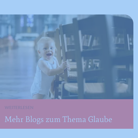
Anbieter
YouTube
Laufzeit
390 Tage
Verwendet von Google DoubleClick, um
die Handlungen des Benutzers auf der
Webseite nach der Anzeige oder dem
Klicken auf eine der Anzeigen des
Zweck
Anbieters zu registrieren und zu
melden, mit dem Zweck der Messung
der Wirksamkeit einer Werbung und
der Anzeige zielgerichteter Werbung
für den Benutzer.
WEITERLESEN
Name
CONSENT
Mehr Blogs zum Thema Glaube
Anbieter
YouTube