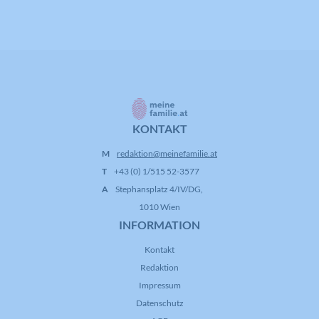
Laufzeit
16 Jahre
Registriert anonyme statistische Daten
Zweck
zum Abspielverhalten von Videos.
KONTAKT
M
redaktion@meinefamilie.at
T
+43 (0) 1/515 52-3577
A
Stephansplatz 4/IV/DG,
1010 Wien
INFORMATION
Kontakt
Redaktion
Impressum
Datenschutz