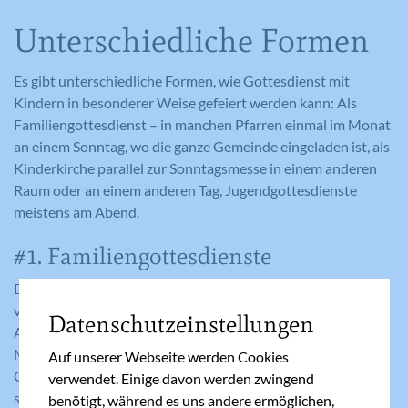
Unterschiedliche Formen
Es gibt unterschiedliche Formen, wie Gottesdienst mit
Kindern in besonderer Weise gefeiert werden kann: Als
Familiengottesdienst – in manchen Pfarren einmal im Monat
an einem Sonntag, wo die ganze Gemeinde eingeladen ist, als
Kinderkirche parallel zur Sonntagsmesse in einem anderen
Raum oder an einem anderen Tag, Jugendgottesdienste
meistens am Abend.
#1. Familiengottesdienste
Die Verantwortlichen solcher Familiengottesdienste
versuchen immer, die Lesungen, Lieder, Fürbitten etc. dem
Datenschutzeinstellungen
Alter der Kinder anzupassen. So haben Kinder die
Möglichkeit, in kleinen Schritten und auf einfache Weise, den
Auf unserer Webseite werden Cookies
Glauben immer besser kennen zu lernen. Außerdem können
verwendet. Einige davon werden zwingend
sie selbst aktiv sein – sei es beim Mitsingen oder indem sie
benötigt, während es uns andere ermöglichen,