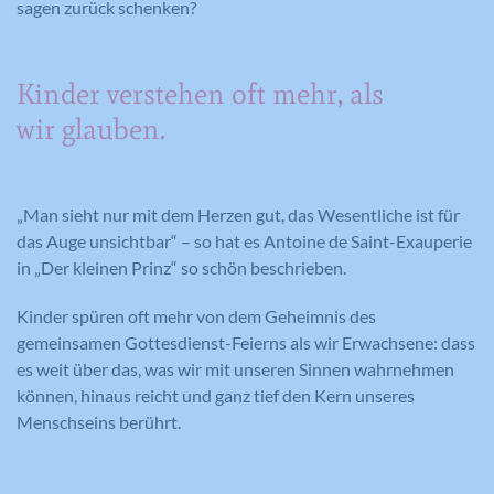
sagen zurück schenken?
Versucht, die Benutzerbandbreite auf
Zweck
Seiten mit integrierten YouTube-Videos
Registriert eine eindeutige ID, die
zu schätzen.
verwendet wird, um statistische Daten
Zweck
Kinder verstehen oft mehr, als
dazu, wie der Besucher die Website
nutzt, zu generieren.
wir glauben.
Name
YSC
„Man sieht nur mit dem Herzen gut, das Wesentliche ist für
Anbieter
YouTube
das Auge unsichtbar“ – so hat es Antoine de Saint-Exauperie
Laufzeit
Session
in „Der kleinen Prinz“ so schön beschrieben.
Registriert eine eindeutige ID, um
Kinder spüren oft mehr von dem Geheimnis des
Zweck
Statistiken der Videos von YouTube, die
gemeinsamen Gottesdienst-Feierns als wir Erwachsene: dass
der Benutzer gesehen hat, zu behalten.
es weit über das, was wir mit unseren Sinnen wahrnehmen
können, hinaus reicht und ganz tief den Kern unseres
Menschseins berührt.
Name
IDE