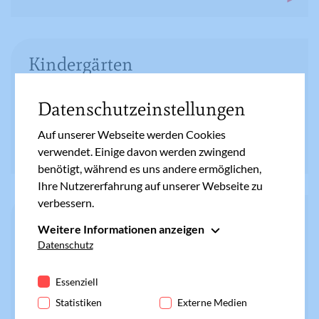
Kindergärten
Datenschutzeinstellungen
Auf unserer Webseite werden Cookies
verwendet. Einige davon werden zwingend
benötigt, während es uns andere ermöglichen,
Ihre Nutzererfahrung auf unserer Webseite zu
verbessern.
Kindergottesdienste
Weitere Informationen anzeigen
Essenziell
Datenschutz
Essenzielle Cookies werden für grundlegende
Funktionen der Webseite benötigt. Dadurch ist
Essenziell
gewährleistet, dass die Webseite einwandfrei
Statistiken
Externe Medien
funktioniert.