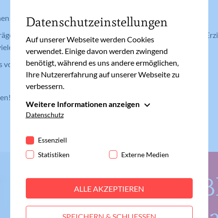
nen und Anmeldung zum Kinderflohmarkt von meinefamilie.at
Datenschutzeinstellungen
äge von unseren Bloggerinnen und Blogern zu Familienleben, Erzi
Auf unserer Webseite werden Cookies
ieles mehr
verwendet. Einige davon werden zwingend
benötigt, während es uns andere ermöglichen,
s von Müttern für Mütter
Ihre Nutzererfahrung auf unserer Webseite zu
verbessern.
den!
Weitere Informationen anzeigen
Essenziell
Datenschutz
Essenzielle Cookies werden für grundlegende
Funktionen der Webseite benötigt. Dadurch ist
Essenziell
gewährleistet, dass die Webseite einwandfrei
Statistiken
Externe Medien
funktioniert.
Cookie-Informationen anzeigen
B
Name
fe_typo_user
ALLE AKZEPTIEREN
Statistiken
Anbieter
Meine Familie
L
Statistik-Cookies helfen uns zu verstehen, wie
SPEICHERN & SCHLIESSEN