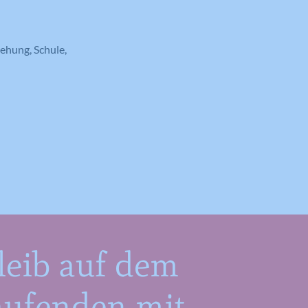
ehung, Schule,
leib auf dem
aufenden mit