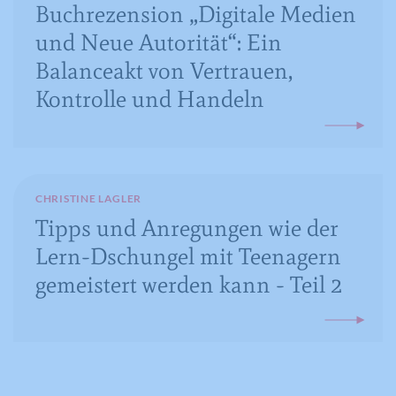
die Handlungen des Benutzers auf der
Buchrezension „Digitale Medien
Webseite nach der Anzeige oder dem
und Neue Autorität“: Ein
Klicken auf eine der Anzeigen des
Zweck
Anbieters zu registrieren und zu
Balanceakt von Vertrauen,
melden, mit dem Zweck der Messung
Kontrolle und Handeln
der Wirksamkeit einer Werbung und
der Anzeige zielgerichteter Werbung
für den Benutzer.
CHRISTINE LAGLER
Name
CONSENT
Tipps und Anregungen wie der
Lern-Dschungel mit Teenagern
Anbieter
YouTube
gemeistert werden kann - Teil 2
Laufzeit
16 Jahre
Registriert anonyme statistische Daten
Zweck
zum Abspielverhalten von Videos.