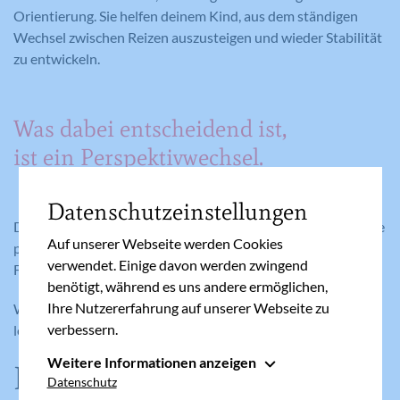
Orientierung. Sie helfen deinem Kind, aus dem ständigen
Wechsel zwischen Reizen auszusteigen und wieder Stabilität
zu entwickeln.
Was dabei entscheidend ist,
ist ein Perspektivwechsel.
Datenschutzeinstellungen
Dein Kind ist nicht das Problem. Es reagiert auf eine Welt, die
Auf unserer Webseite werden Cookies
permanent um Aufmerksamkeit kämpft und dabei genau die
verwendet. Einige davon werden zwingend
Fähigkeiten schwächt, die in der Schule gebraucht werden.
benötigt, während es uns andere ermöglichen,
Ihre Nutzererfahrung auf unserer Webseite zu
Wenn wir das nicht erkennen, versuchen wir, Symptome zu
verbessern.
lösen, während die eigentliche Ursache bestehen bleibt.
Weitere Informationen anzeigen
Ein neuer Umgang
Essenziell
Datenschutz