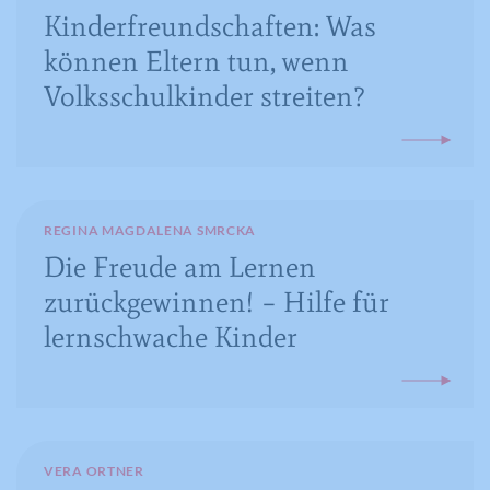
Kinderfreundschaften: Was
Name
YSC
können Eltern tun, wenn
Anbieter
YouTube
Volksschulkinder streiten?
Laufzeit
Session
Registriert eine eindeutige ID, um
Zweck
Statistiken der Videos von YouTube, die
der Benutzer gesehen hat, zu behalten.
REGINA MAGDALENA SMRCKA
Die Freude am Lernen
zurückgewinnen! – Hilfe für
Name
IDE
lernschwache Kinder
Anbieter
YouTube
Laufzeit
390 Tage
Verwendet von Google DoubleClick, um
VERA ORTNER