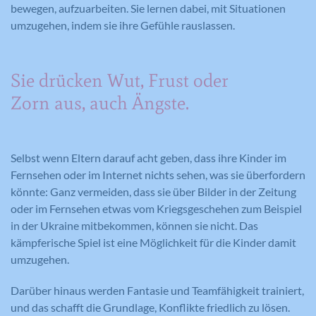
bewegen, aufzuarbeiten. Sie lernen dabei, mit Situationen
umzugehen, indem sie ihre Gefühle rauslassen.
Sie drücken Wut, Frust oder
Zorn aus, auch Ängste.
Selbst wenn Eltern darauf acht geben, dass ihre Kinder im
Fernsehen oder im Internet nichts sehen, was sie überfordern
könnte: Ganz vermeiden, dass sie über Bilder in der Zeitung
oder im Fernsehen etwas vom Kriegsgeschehen zum Beispiel
in der Ukraine mitbekommen, können sie nicht. Das
kämpferische Spiel ist eine Möglichkeit für die Kinder damit
umzugehen.
Darüber hinaus werden Fantasie und Teamfähigkeit trainiert,
und das schafft die Grundlage, Konflikte friedlich zu lösen.