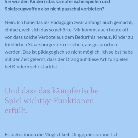
Sie würden Kindern das kämpferische Spielen und
Spielzeugwaffen also nicht pauschal verbieten?
Nein. Ich habe das als Pädagogin zwar anfangs auch gemacht,
einfach, weil sich das so gehörte. Mir kommt auch heute oft
vor, dass solche Verbote aus dem Bedürfnis heraus, Kinder zu
friedlichen Staatsbürgern zu erziehen, ausgesprochen
werden. Das ist pädagogisch so nicht möglich. Ich selbst habe
mit der Zeit gelernt, dass der Drang auf diese Art zu spielen,
bei Kindern sehr stark ist.
Und dass das kämpferische
Spiel wichtige Funktionen
erfüllt.
Es bietet ihnen die Möglichkeit, Dinge, die sie innerlich