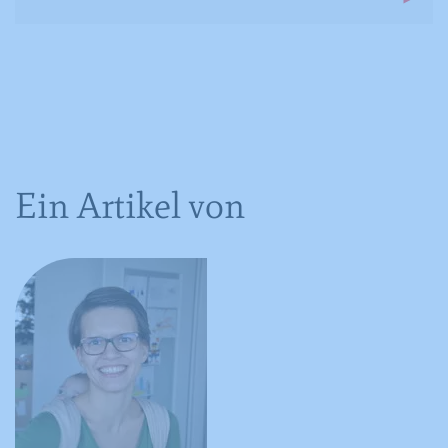
Zweck
Statistiken der Videos von YouTube, die
der Benutzer gesehen hat, zu behalten.
Name
IDE
Anbieter
YouTube
Ein Artikel von
Laufzeit
390 Tage
Verwendet von Google DoubleClick, um
die Handlungen des Benutzers auf der
Webseite nach der Anzeige oder dem
Klicken auf eine der Anzeigen des
Zweck
Anbieters zu registrieren und zu
melden, mit dem Zweck der Messung
der Wirksamkeit einer Werbung und
der Anzeige zielgerichteter Werbung
für den Benutzer.