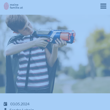
03.05.2024
Sandra Lobnig