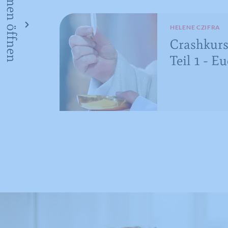
HELENE CZIFRA
Crashkurs
Teil 1 - E