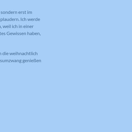
, sondern erst im
 plaudern. Ich werde
weil ich in einer
tes Gewissen haben,
h die weihnachtlich
Konsumzwang genießen