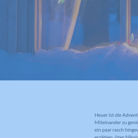
Heuer ist die Advent
Miteinander zu geni
ein paar rasch hinge
erzählen, über Niko