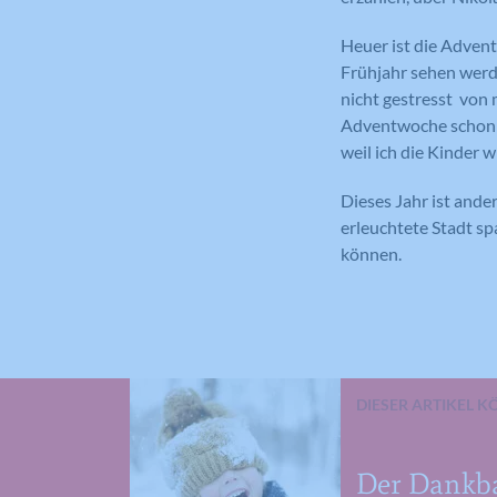
Heuer ist die Advent
Frühjahr sehen werde
nicht gestresst von 
Adventwoche schon z
weil ich die Kinder w
Dieses Jahr ist ande
erleuchtete Stadt s
können.
DIESER ARTIKEL K
Der Dankba