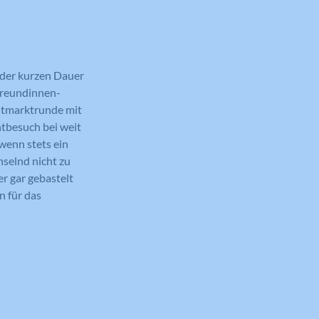
n der kurzen Dauer
 Freundinnen-
ntmarktrunde mit
htbesuch bei weit
wenn stets ein
selnd nicht zu
r gar gebastelt
n für das