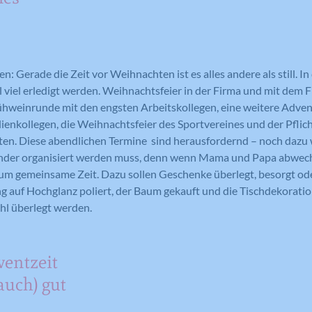
n: Gerade die Zeit vor Weihnachten ist es alles andere als still. I
l viel erledigt werden. Weihnachtsfeier in der Firma und mit dem
ühweinrunde mit den engsten Arbeitskollegen, eine weitere Adve
enkollegen, die Weihnachtsfeier des Sportvereines und der Pflic
en. Diese abendlichen Termine sind herausfordernd – noch dazu 
Kinder organisiert werden muss, denn wenn Mama und Papa abwech
aum gemeinsame Zeit. Dazu sollen Geschenke überlegt, besorgt ode
 auf Hochglanz poliert, der Baum gekauft und die Tischdekoratio
l überlegt werden.
ventzeit
auch) gut