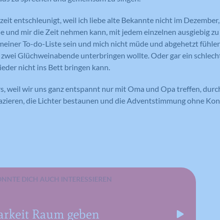
Laufzeit
Session
Such- und/oder Navigationsverlaufs jedes
Wird von Google Analytics verwendet,
zeit entschleunigt, weil ich liebe alte Bekannte nicht im Dezember
Zweck
um die Anforderungsrate
Besuchers zu erstellen. Es können identifizierbare
Eindeutige ID, die die Sitzung des
Zweck
 und mir die Zeit nehmen kann, mit jedem einzelnen ausgiebig zu
einzuschränken.
oder eindeutige Daten gesammelt werden.
Benutzers identifiziert.
meiner To-do-Liste sein und mich nicht müde und abgehetzt fühlen, 
Anonymisierte Daten werden evtl. mit Dritten
wei Glüchweinabende unterbringen wollte. Oder gar ein schlech
geteilt.
ieder nicht ins Bett bringen kann.
Cookie-Informationen anzeigen
Name
NID
Name
_gat
Name
cookie_optin
rs, weil wir uns ganz entspannt nur mit Oma und Opa treffen, durc
Anbieter
Google Maps
Anbieter
Google Analytics
pazieren, die Lichter bestaunen und die Adventstimmung ohne 
Anbieter
Meine Familie
Laufzeit
6 Monate
Laufzeit
1 Minute
Laufzeit
1 Jahr
Wird zum Entsperren von Google Maps
Wird von Google Analytics verwendet,
Dieses Cookie wird verwendet, um Ihre
Zweck
Inhalten verwendet.
Zweck
um die Anforderungsrate
Zweck
Cookie-Einstellungen für diese Website
einzuschränken.
zu speichern.
ÖNNTE DICH AUCH INTERESSIEREN
Name
GPS
Name
_gid
rkeit Raum geben
Anbieter
YouTube