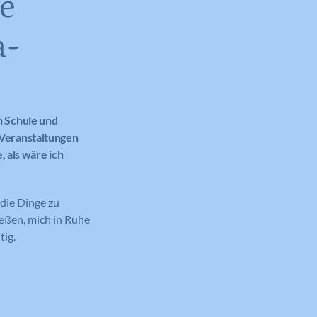
e
a-
n Schule und
 Veranstaltungen
, als wäre ich
die Dinge zu
ießen, mich in Ruhe
tig.