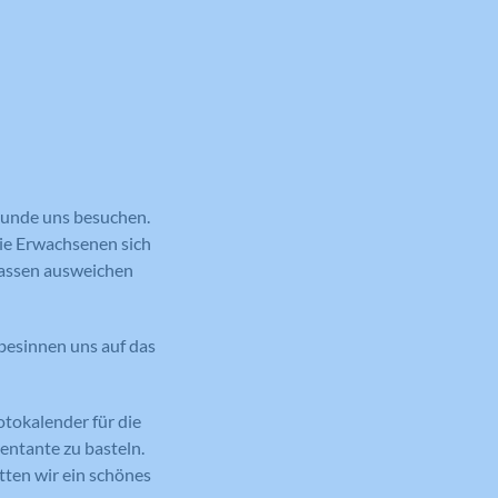
eunde uns besuchen.
die Erwachsenen sich
massen ausweichen
besinnen uns auf das
otokalender für die
entante zu basteln.
atten wir ein schönes