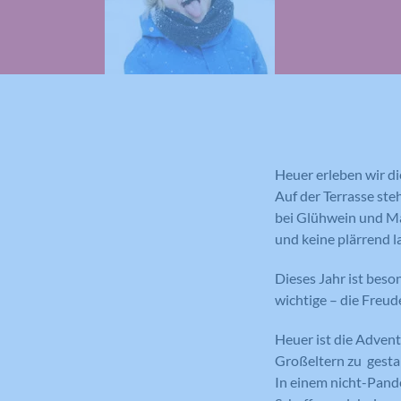
Heuer erleben wir d
Auf der Terrasse ste
bei Glühwein und Ma
und keine plärrend 
Dieses Jahr ist beso
wichtige – die Freud
Heuer ist die Advent
Großeltern zu gesta
In einem nicht-Pande