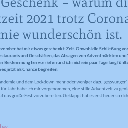
 Geschenk – warum di
zeit 2021 trotz Coron
ie wunderschön ist.
ember hat mir etwas geschenkt: Zeit. Obwohl die Schließung vo
estaurants und Geschäften, das Absagen von Adventmärkten und
er Beklemmung hervorriefen und ich mich ein paar Tage lang fühlte
 es jetzt als Chance begreifen.
andemie und dem Lockdown mehr oder weniger dazu ‚gezwungen‘ 
 für Jahr habe ich mir vorgenommen, eine stille Adventzeit zu gen
f das große Fest vorzubereiten. Geklappt hat es erst heuer so rich
les