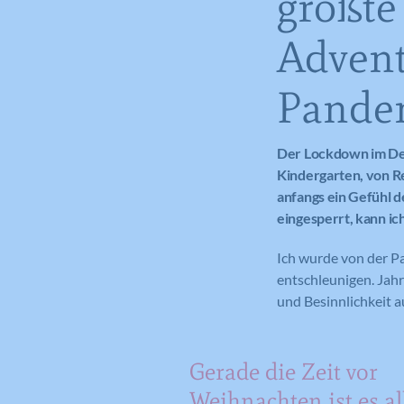
größte
Advent
Pandem
Der Lockdown im Dez
Kindergarten, von R
anfangs ein Gefühl d
eingesperrt, kann ich
Ich wurde von der P
entschleunigen. Jahr
und Besinnlichkeit au
Gerade die Zeit vor
Weihnachten ist es al