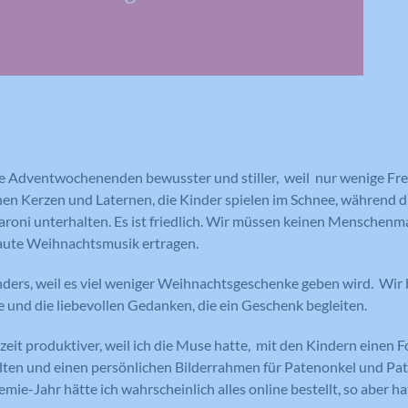
Anbieter
Google Analytics
Laufzeit
1 Tag
Laufzeit
1 Tag
Registriert eine eindeutige ID auf
mobilen Geräten, um Tracking
Registriert eine eindeutige ID, die
Zweck
basierend auf dem geografischen GPS-
verwendet wird, um statistische Daten
Zweck
Standort zu ermöglichen.
dazu, wie der Besucher die Website
nutzt, zu generieren.
ie Adventwochenenden bewusster und stiller, weil nur wenige Fr
hen Kerzen und Laternen, die Kinder spielen im Schnee, während 
Name
VISITOR_INFO1_LIVE
roni unterhalten. Es ist friedlich. Wir müssen keinen Menschen
Name
_ga
laute Weihnachtsmusik ertragen.
Anbieter
YouTube
Anbieter
Google Analytics
nders, weil es viel weniger Weihnachtsgeschenke geben wird. Wir 
Laufzeit
179 Tage
e und die liebevollen Gedanken, die ein Geschenk begleiten.
Laufzeit
2 Jahre
Versucht, die Benutzerbandbreite auf
zeit produktiver, weil ich die Muse hatte, mit den Kindern einen F
Zweck
Seiten mit integrierten YouTube-Videos
Registriert eine eindeutige ID, die
lten und einen persönlichen Bilderrahmen für Patenonkel und Pat
zu schätzen.
verwendet wird, um statistische Daten
Zweck
mie-Jahr hätte ich wahrscheinlich alles online bestellt, so aber h
dazu, wie der Besucher die Website