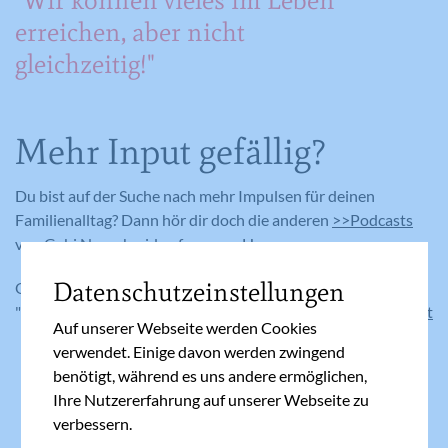
"Wir können vieles im Leben
erreichen, aber nicht
gleichzeitig!"
Mehr Input gefällig?
Du bist auf der Suche nach mehr Impulsen für deinen
Familienalltag? Dann hör dir doch die anderen
>>Podcasts
von Gabi Neuschmid auf unserer Homepage an.
Datenschutzeinstellungen
Oder registriere dich kostenlos für die WhatsApp-Gruppe
"Familie im Flow" auf Gabi Neuschmids Seite
familienalltag.at
Auf unserer Webseite werden Cookies
verwendet. Einige davon werden zwingend
benötigt, während es uns andere ermöglichen,
Ihre Nutzererfahrung auf unserer Webseite zu
verbessern.