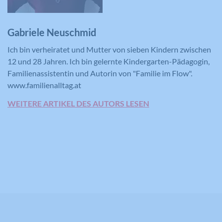
Zweck
dazu, wie der Besucher die Website
nutzt, zu generieren.
Gabriele Neuschmid
Name
YSC
Ich bin verheiratet und Mutter von sieben Kindern zwischen
12 und 28 Jahren. Ich bin gelernte Kindergarten-Pädagogin,
Anbieter
YouTube
Familienassistentin und Autorin von "Familie im Flow".
www.familienalltag.at
Laufzeit
Session
WEITERE ARTIKEL DES AUTORS LESEN
Registriert eine eindeutige ID, um
Zweck
Statistiken der Videos von YouTube, die
der Benutzer gesehen hat, zu behalten.
Name
IDE
Anbieter
YouTube
Laufzeit
390 Tage