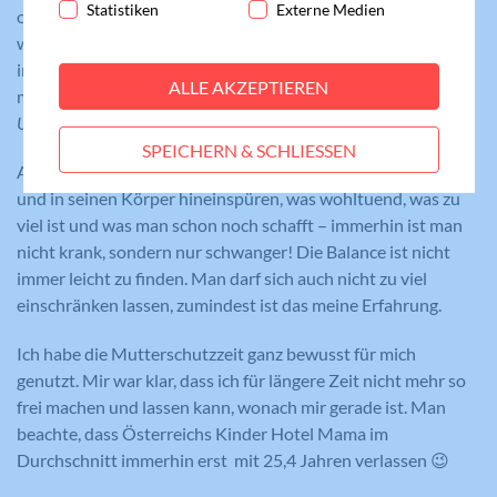
Statistiken
Externe Medien
oder trinken braucht, wenn der Einkauf zu schwer ist oder
funktioniert.
wenn die Strecke zu weit zum Gehen ist. Der Körper erbringt
Cookie-Informationen anzeigen
Name
fe_typo_user
immerhin eine beachtenswerte Höchstleistung, man trägt
ALLE AKZEPTIEREN
mehr Gewicht in sich herum und ist eben
„in anderen
Statistiken
Anbieter
Meine Familie
Umständen“
.
Statistik-Cookies helfen uns zu verstehen, wie
SPEICHERN & SCHLIESSEN
Benutzer mit unserer Webseite interagieren,
Laufzeit
Session
Auch selber sollte man einen guten Umgang mit sich pflegen
indem Informationen anonym gesammelt und
und in seinen Körper hineinspüren, was wohltuend, was zu
gemeldet werden. Die gesammelten
Eindeutige ID, die die Sitzung des
Zweck
viel ist und was man schon noch schafft – immerhin ist man
Benutzers identifiziert.
Informationen helfen uns, unser
nicht krank, sondern nur schwanger! Die Balance ist nicht
Webseitenangebot laufend zu verbessern.
immer leicht zu finden. Man darf sich auch nicht zu viel
Cookie-Informationen anzeigen
Name
_gat_lokal
einschränken lassen, zumindest ist das meine Erfahrung.
Name
PHPSESSID
Externe Medien
Anbieter
Google Analytics
Ich habe die Mutterschutzzeit ganz bewusst für mich
Diese Cookies werden dazu verwendet, die
Anbieter
Meine Familie
genutzt. Mir war klar, dass ich für längere Zeit nicht mehr so
Besucher all unserer Websites nachzuverfolgen.
Laufzeit
1 Minute
frei machen und lassen kann, wonach mir gerade ist. Man
Sie können dazu verwendet werden, ein Profil des
Laufzeit
Session
beachte, dass Österreichs Kinder Hotel Mama im
Such- und/oder Navigationsverlaufs jedes
Wird von Google Analytics verwendet,
Durchschnitt immerhin erst mit 25,4 Jahren verlassen 😉
Zweck
um die Anforderungsrate
Besuchers zu erstellen. Es können identifizierbare
Eindeutige ID, die die Sitzung des
Zweck
einzuschränken.