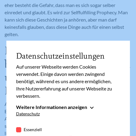
eher besteht die Gefahr, dass man es sich sogar selber
einredet und glaubt. Es wird zur Selffulfilling Prophecy. Man
kann sich diese Geschichten ja anhören, aber man darf
keinesfalls glauben, dass diese Dinge auch für einen selbst
gelten.
Die Balance zwischen
Datenschutzeinstellungen
berechtigter Schonung und
Auf unserer Webseite werden Cookies
übertriebener
verwendet. Einige davon werden zwingend
benötigt, während es uns andere ermöglichen,
Einschränkung finden
Ihre Nutzererfahrung auf unserer Webseite zu
verbessern.
Als Schwangere erlebt man oft viel Achtsamkeit und
Weitere Informationen anzeigen
Behutsamkeit von der Umgebung. Besonders am
Essenziell
Datenschutz
Arbeitsplatz und im Haushalt ist es auch sehr wichtig zu
Essenzielle Cookies werden für grundlegende
sagen, wenn es einem zu viel ist. Wenn man beispielsweise
Funktionen der Webseite benötigt. Dadurch ist
Essenziell
lieber sitzen möchte, eine Pause nötig ist, etwas zu essen
gewährleistet, dass die Webseite einwandfrei