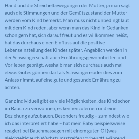
Registriert eine eindeutige ID auf
Hand und die Streichelbewegungen der Mutter, ja man sagt
mobilen Geräten, um Tracking
Registriert eine eindeutige ID, die
auch die Stimmungen und der Gemütszustand der Mutter
Zweck
basierend auf dem geografischen GPS-
verwendet wird, um statistische Daten
werden vom Kind bemerkt. Man muss nicht unbedingt laut
Zweck
Standort zu ermöglichen.
dazu, wie der Besucher die Website
mit dem Kind reden, aber wenn man das Kind in Gedanken
nutzt, zu generieren.
schon gern hat, sich darauf freut und es willkommen heißt,
hat das durchaus einen Einfluss auf die positive
Lebenseinstellung des Kindes später. Angeblich werden in
Name
VISITOR_INFO1_LIVE
der Schwangerschaft auch Ernährungsgewohnheiten und
Name
_ga
Anbieter
YouTube
Vorlieben geprägt, weshalb man sich durchaus auch mal
Anbieter
Google Analytics
etwas Gutes gönnen darf als Schwangere oder dies zum
Laufzeit
179 Tage
Anlass nimmt, auf eine gute und gesunde Ernährung zu
Laufzeit
2 Jahre
achten.
Versucht, die Benutzerbandbreite auf
Zweck
Seiten mit integrierten YouTube-Videos
Registriert eine eindeutige ID, die
Ganz individuell gibt es viele Möglichkeiten, das Kind schon
zu schätzen.
verwendet wird, um statistische Daten
im Bauch zu verwöhnen, es kennenzulernen und eine
Zweck
dazu, wie der Besucher die Website
Beziehung aufzubauen. Besonders freudig – zumindest wie
nutzt, zu generieren.
ich das interpretiert habe – hat mein Baby beispielsweise
reagiert bei Bauchmassagen mit einem guten Öl (was
Name
YSC
gleichzeitig auch Wachstumsstreifen vorbeugt), während