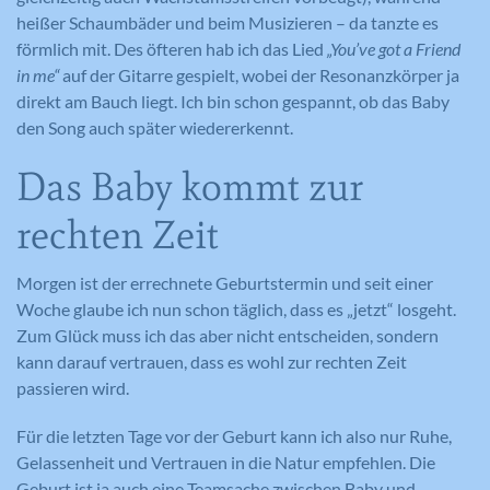
heißer Schaumbäder und beim Musizieren – da tanzte es
Anbieter
YouTube
förmlich mit. Des öfteren hab ich das Lied
„You’ve got a Friend
Laufzeit
Session
in me“
auf der Gitarre gespielt, wobei der Resonanzkörper ja
direkt am Bauch liegt. Ich bin schon gespannt, ob das Baby
Registriert eine eindeutige ID, um
den Song auch später wiedererkennt.
Zweck
Statistiken der Videos von YouTube, die
der Benutzer gesehen hat, zu behalten.
Das Baby kommt zur
rechten Zeit
Name
IDE
Morgen ist der errechnete Geburtstermin und seit einer
Woche glaube ich nun schon täglich, dass es „jetzt“ losgeht.
Anbieter
YouTube
Zum Glück muss ich das aber nicht entscheiden, sondern
kann darauf vertrauen, dass es wohl zur rechten Zeit
Laufzeit
390 Tage
passieren wird.
Verwendet von Google DoubleClick, um
die Handlungen des Benutzers auf der
Für die letzten Tage vor der Geburt kann ich also nur Ruhe,
Webseite nach der Anzeige oder dem
Gelassenheit und Vertrauen in die Natur empfehlen. Die
Klicken auf eine der Anzeigen des
Geburt ist ja auch eine Teamsache zwischen Baby und