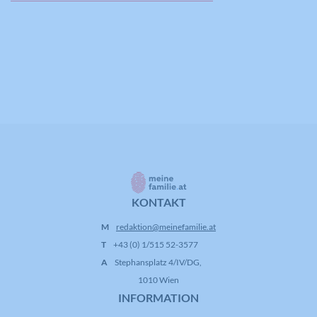
KONTAKT
M
redaktion@meinefamilie.at
T
+43 (0) 1/515 52-3577
A
Stephansplatz 4/IV/DG,
1010 Wien
INFORMATION