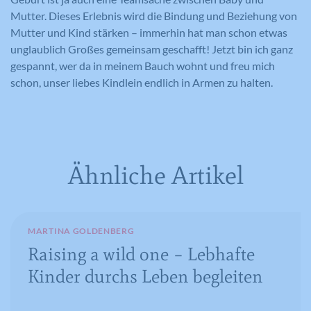
Zweck
Anbieters zu registrieren und zu
Mutter. Dieses Erlebnis wird die Bindung und Beziehung von
melden, mit dem Zweck der Messung
Mutter und Kind stärken – immerhin hat man schon etwas
der Wirksamkeit einer Werbung und
unglaublich Großes gemeinsam geschafft! Jetzt bin ich ganz
der Anzeige zielgerichteter Werbung
gespannt, wer da in meinem Bauch wohnt und freu mich
für den Benutzer.
schon, unser liebes Kindlein endlich in Armen zu halten.
Name
CONSENT
Anbieter
YouTube
Ähnliche Artikel
Laufzeit
16 Jahre
Registriert anonyme statistische Daten
Zweck
MARTINA GOLDENBERG
zum Abspielverhalten von Videos.
Raising a wild one – Lebhafte
Kinder durchs Leben begleiten