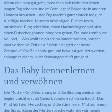
oder eindeutige Daten gesammelt werden.
Benutzers identifiziert.
Wenn es einem gut geht, muss man sich nicht den lieben
Anonymisierte Daten werden evtl. mit Dritten
langen Tag schonen und im Bett liegen! Bekannte in anderen
geteilt.
Ländern besuchen – der Zug macht’s ganz einfach möglich,
Cookie-Informationen anzeigen
Ausflüge machen, Museen besichtigen, Bücher lesen,
Name
NID
Name
_gat
Name
cookie_optin
musizieren, Blog schreiben, einen Nachmittagsschlaf, sich
Anbieter
Google Maps
Anbieter
Google Analytics
einen Eisbecher gönnen, shoppen gehen, Freunde treffen, ein
Anbieter
Meine Familie
Vollbad,… Was wolltest du schon immer machen, hattest
Laufzeit
6 Monate
Laufzeit
1 Minute
aber vorher nie Zeit dazu? Wofür ist jetzt der beste
Laufzeit
1 Jahr
Zeitpunkt? Die Zeit sollte gut und bewusst genutzt werden,
Wird zum Entsperren von Google Maps
Wird von Google Analytics verwendet,
Dieses Cookie wird verwendet, um Ihre
Zweck
solange es einem in der Schwangerschaft gut geht.
Inhalten verwendet.
Zweck
um die Anforderungsrate
Zweck
Cookie-Einstellungen für diese Website
einzuschränken.
zu speichern.
Das Baby kennenlernen
und verwöhnen
Name
GPS
Name
_gid
Die Mutter-Kind-Beziehung und die
Bindung
aneinander
Anbieter
YouTube
beginnt nicht erst ab Geburt, sondern schon im Bauch. Das
Anbieter
Google Analytics
Laufzeit
1 Tag
Kind hört den Herzschlag und die Stimme der Mutter, nimmt
Laufzeit
1 Tag
den Sprachklang der Muttersprache wahr, die wärmende