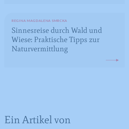
für den Benutzer.
REGINA MAGDALENA SMRCKA
Sinnesreise durch Wald und
Name
CONSENT
Wiese: Praktische Tipps zur
Anbieter
YouTube
Naturvermittlung
Laufzeit
16 Jahre
Registriert anonyme statistische Daten
Zweck
zum Abspielverhalten von Videos.
Ein Artikel von