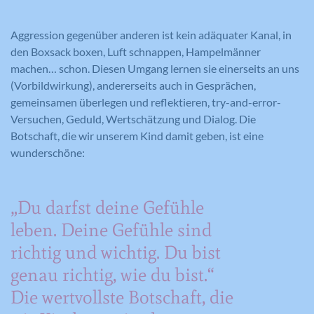
Name
cookie_optin
Anbieter
Google Maps
Anbieter
Google Analytics
Aggression gegenüber anderen ist kein adäquater Kanal, in
Anbieter
Meine Familie
den Boxsack boxen, Luft schnappen, Hampelmänner
Laufzeit
6 Monate
Laufzeit
1 Minute
Laufzeit
1 Jahr
machen… schon. Diesen Umgang lernen sie einerseits an uns
(Vorbildwirkung), andererseits auch in Gesprächen,
Wird zum Entsperren von Google Maps
Wird von Google Analytics verwendet,
Dieses Cookie wird verwendet, um Ihre
Zweck
gemeinsamen überlegen und reflektieren, try-and-error-
Inhalten verwendet.
Zweck
um die Anforderungsrate
Zweck
Cookie-Einstellungen für diese Website
Versuchen, Geduld, Wertschätzung und Dialog. Die
einzuschränken.
zu speichern.
Botschaft, die wir unserem Kind damit geben, ist eine
wunderschöne:
Name
GPS
Name
_gid
Anbieter
YouTube
„Du darfst deine Gefühle
Anbieter
Google Analytics
leben. Deine Gefühle sind
Laufzeit
1 Tag
Laufzeit
1 Tag
richtig und wichtig. Du bist
Registriert eine eindeutige ID auf
genau richtig, wie du bist.“
mobilen Geräten, um Tracking
Registriert eine eindeutige ID, die
Zweck
basierend auf dem geografischen GPS-
Die wertvollste Botschaft, die
verwendet wird, um statistische Daten
Zweck
Standort zu ermöglichen.
dazu, wie der Besucher die Website