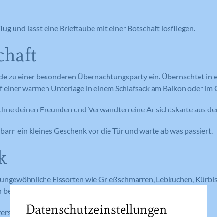
ug und lasst eine Brieftaube mit einer Botschaft losfliegen.
chaft
de zu einer besonderen Übernachtungsparty ein. Übernachtet in ei
 einer warmen Unterlage in einem Schlafsack am Balkon oder im 
ichne deinen Freunden und Verwandten eine Ansichtskarte aus d
arn ein kleines Geschenk vor die Tür und warte ab was passiert.
k
ungewöhnliche Eissorten wie Grießschmarren, Lebkuchen, Kürbis
beim EIS Greissler.
Datenschutzeinstellungen
erschiedene Honigsorten.