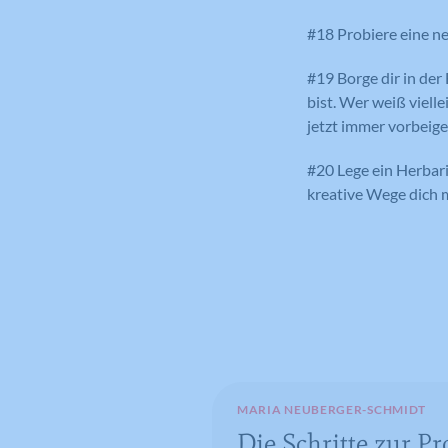
#18 Probiere eine ne
#19 Borge dir in der
bist. Wer weiß viell
jetzt immer vorbeige
#20 Lege ein Herbar
kreative Wege dich m
MARIA NEUBERGER-SCHMIDT
Die Schritte zur P