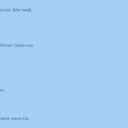
e isst. Wer weiß,
 führen. Gehe nun
en.
n Hand, wenn Du