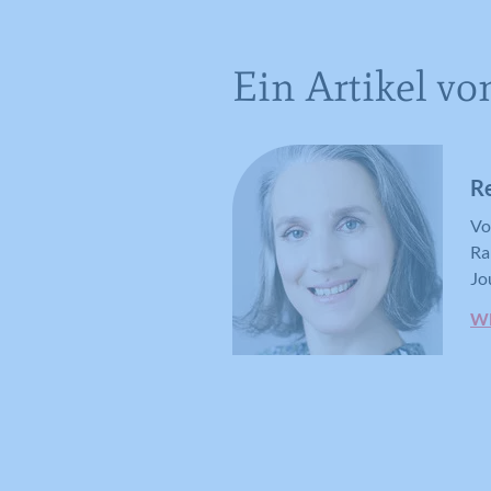
Ein Artikel vo
R
Vo
Ra
Jo
WE