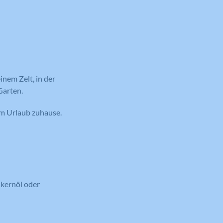
nem Zelt, in der
Garten.
em Urlaub zuhause.
kernöl oder