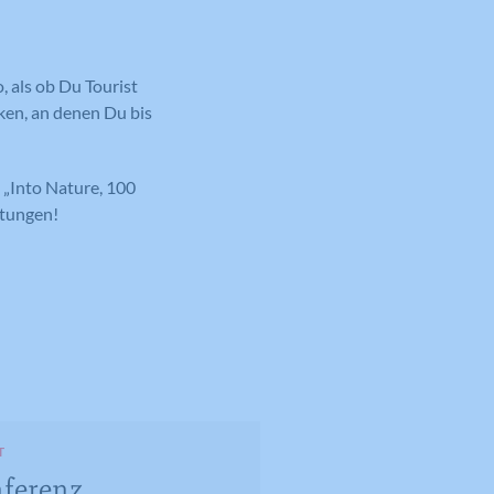
, als ob Du Tourist
cken, an denen Du bis
:
„
Into Nature, 100
itungen!
T
nferenz