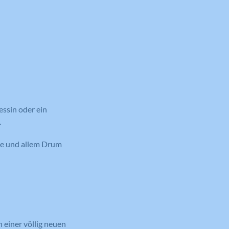
essin oder ein
.
ke und allem Drum
einer völlig neuen