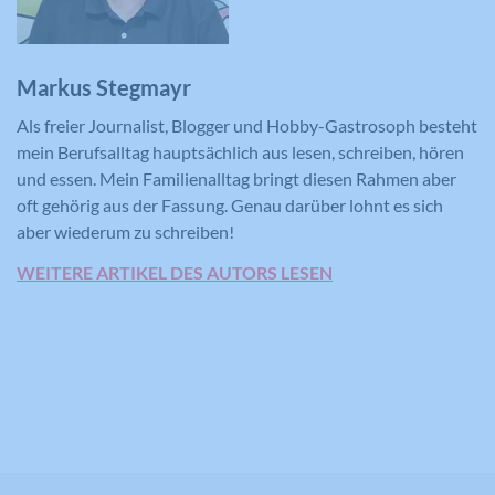
für den Benutzer.
Markus Stegmayr
Name
CONSENT
Als freier Journalist, Blogger und Hobby-Gastrosoph besteht
mein Berufsalltag hauptsächlich aus lesen, schreiben, hören
Anbieter
YouTube
und essen. Mein Familienalltag bringt diesen Rahmen aber
Laufzeit
16 Jahre
oft gehörig aus der Fassung. Genau darüber lohnt es sich
aber wiederum zu schreiben!
Registriert anonyme statistische Daten
Zweck
WEITERE ARTIKEL DES AUTORS LESEN
zum Abspielverhalten von Videos.