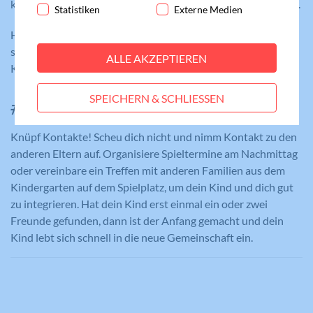
gewährleistet, dass die Webseite einwandfrei
kennenlernen und sich die neue Umgebung vertraut machen.
Statistiken
Externe Medien
funktioniert.
Hilfreich können auch bestimmte Gegenstände als Anker
Cookie-Informationen anzeigen
Name
fe_typo_user
sein – etwa der Lieblingsrucksack, die Hausschuhe oder das
ALLE AKZEPTIEREN
Statistiken
Kuscheltier als Begleiter.
Anbieter
Meine Familie
Statistik-Cookies helfen uns zu verstehen, wie
#4. Schritt: Vernetzung
SPEICHERN & SCHLIESSEN
Benutzer mit unserer Webseite interagieren,
Laufzeit
Session
indem Informationen anonym gesammelt und
gemeldet werden. Die gesammelten
Eindeutige ID, die die Sitzung des
Knüpf Kontakte! Scheu dich nicht und nimm Kontakt zu den
Zweck
Benutzers identifiziert.
Informationen helfen uns, unser
anderen Eltern auf. Organisiere Spieltermine am Nachmittag
Webseitenangebot laufend zu verbessern.
oder vereinbare ein Treffen mit anderen Familien aus dem
Cookie-Informationen anzeigen
Kindergarten auf dem Spielplatz, um dein Kind und dich gut
Name
_gat_lokal
zu integrieren. Hat dein Kind erst einmal ein oder zwei
Name
PHPSESSID
Externe Medien
Freunde gefunden, dann ist der Anfang gemacht und dein
Anbieter
Google Analytics
Diese Cookies werden dazu verwendet, die
Kind lebt sich schnell in die neue Gemeinschaft ein.
Anbieter
Meine Familie
Besucher all unserer Websites nachzuverfolgen.
Laufzeit
1 Minute
Sie können dazu verwendet werden, ein Profil des
Laufzeit
Session
Such- und/oder Navigationsverlaufs jedes
Wird von Google Analytics verwendet,
Zweck
um die Anforderungsrate
Besuchers zu erstellen. Es können identifizierbare
Eindeutige ID, die die Sitzung des
Zweck