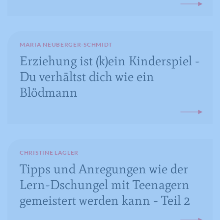
Anbieter
YouTube
Laufzeit
Session
MARIA NEUBERGER-SCHMIDT
Registriert eine eindeutige ID, um
Erziehung ist (k)ein Kinderspiel -
Zweck
Statistiken der Videos von YouTube, die
Du verhältst dich wie ein
der Benutzer gesehen hat, zu behalten.
Blödmann
Name
IDE
Anbieter
YouTube
CHRISTINE LAGLER
Laufzeit
390 Tage
Tipps und Anregungen wie der
Lern-Dschungel mit Teenagern
Verwendet von Google DoubleClick, um
gemeistert werden kann - Teil 2
die Handlungen des Benutzers auf der
Webseite nach der Anzeige oder dem
Klicken auf eine der Anzeigen des