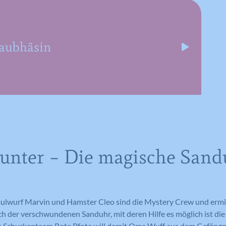
Raubhäsin
unter – Die magische Sand
lwurf Marvin und Hamster Cleo sind die Mystery Crew und ermi
 der verschwundenen Sanduhr, mit deren Hilfe es möglich ist die
 Schurkenteam Rote Pfote will damit Oma Wuff aus dem Gefängn