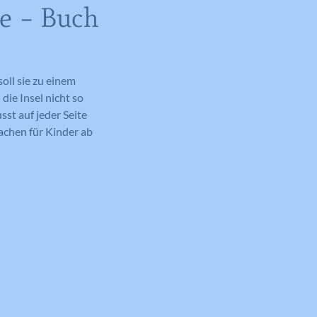
le – Buch
oll sie zu einem
die Insel nicht so
st auf jeder Seite
achen für Kinder ab