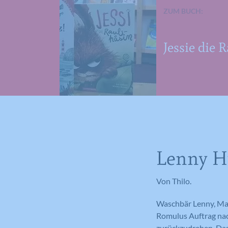
ZUM BUCH:
Jessie die 
Lenny H
Von Thilo.
Waschbär Lenny, Mau
Romulus Auftrag nach
zurückzudrehen. Das