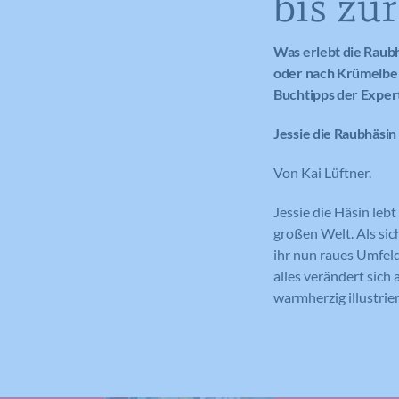
bis zu
Was erlebt die Raub
oder nach Krümelber
Buchtipps der Exper
Jessie die Raubhäsin
Von Kai Lüftner.
Jessie die Häsin leb
großen Welt. Als sic
ihr nun raues Umfel
alles verändert sic
warmherzig illustrier