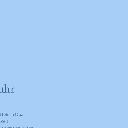
uhr
tteln in Opa
 Zeit
is befreien. Kann