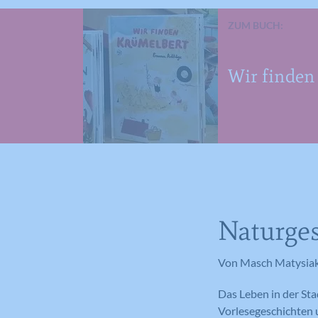
ZUM BUCH:
Wir finden
Naturges
Von Masch Matysiak
Das Leben in der Sta
Vorlesegeschichten u