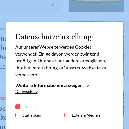
WELT
Datenschutzeinstellungen
nster, große
chrumpelige
Auf unserer Webseite werden Cookies
verwendet. Einige davon werden zwingend
rei
benötigt, während es uns andere ermöglichen,
er...
Ihre Nutzererfahrung auf unserer Webseite zu
verbessern.
Weitere Informationen anzeigen
Essenziell
Datenschutz
Essenzielle Cookies werden für grundlegende
WELT
Funktionen der Webseite benötigt. Dadurch ist
ps: von
Essenziell
gewährleistet, dass die Webseite einwandfrei
Statistiken
Externe Medien
eln, Seereisen,
funktioniert.
nd Bücherbergen
Cookie-Informationen anzeigen
Name
fe_typo_user