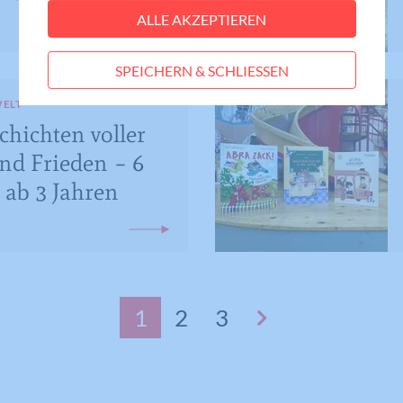
ALLE AKZEPTIEREN
Statistiken
Anbieter
Meine Familie
Statistik-Cookies helfen uns zu verstehen, wie
SPEICHERN & SCHLIESSEN
Benutzer mit unserer Webseite interagieren,
Laufzeit
Session
indem Informationen anonym gesammelt und
WELT
gemeldet werden. Die gesammelten
Eindeutige ID, die die Sitzung des
Zweck
chichten voller
Benutzers identifiziert.
Informationen helfen uns, unser
d Frieden – 6
Webseitenangebot laufend zu verbessern.
Cookie-Informationen anzeigen
 ab 3 Jahren
Name
_gat_lokal
Name
PHPSESSID
Externe Medien
Anbieter
Google Analytics
Diese Cookies werden dazu verwendet, die
Anbieter
Meine Familie
Besucher all unserer Websites nachzuverfolgen.
Laufzeit
1 Minute
Sie können dazu verwendet werden, ein Profil des
Laufzeit
Session
Such- und/oder Navigationsverlaufs jedes
Wird von Google Analytics verwendet,
1
2
3
Zweck
um die Anforderungsrate
Besuchers zu erstellen. Es können identifizierbare
Eindeutige ID, die die Sitzung des
Zweck
einzuschränken.
oder eindeutige Daten gesammelt werden.
Benutzers identifiziert.
Anonymisierte Daten werden evtl. mit Dritten
geteilt.