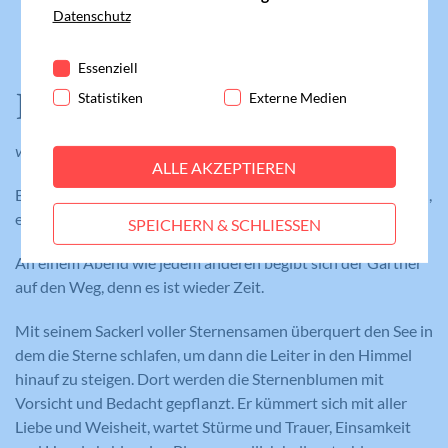
Essenziell
Datenschutz
Essenzielle Cookies werden für grundlegende
Funktionen der Webseite benötigt. Dadurch ist
Essenziell
gewährleistet, dass die Webseite einwandfrei
Der Sternengärtner
Statistiken
Externe Medien
funktioniert.
Cookie-Informationen anzeigen
Name
fe_typo_user
von Dam-hee Han (ab 3 Jahren)
ALLE AKZEPTIEREN
Statistiken
Anbieter
Meine Familie
Ein Garten voller Blumen, ein Garten voller Unmöglichkeiten,
Statistik-Cookies helfen uns zu verstehen, wie
ein Garten voller Sternblumen.
SPEICHERN & SCHLIESSEN
Benutzer mit unserer Webseite interagieren,
Laufzeit
Session
indem Informationen anonym gesammelt und
An einem Abend wie jedem anderen begibt sich der Gärtner
gemeldet werden. Die gesammelten
Eindeutige ID, die die Sitzung des
auf den Weg, denn es ist wieder Zeit.
Zweck
Benutzers identifiziert.
Informationen helfen uns, unser
Webseitenangebot laufend zu verbessern.
Mit seinem Sackerl voller Sternensamen überquert den See in
Cookie-Informationen anzeigen
dem die Sterne schlafen, um dann die Leiter in den Himmel
Name
_gat_lokal
hinauf zu steigen. Dort werden die Sternenblumen mit
Name
PHPSESSID
Externe Medien
Vorsicht und Bedacht gepflanzt. Er kümmert sich mit aller
Anbieter
Google Analytics
Diese Cookies werden dazu verwendet, die
Liebe und Weisheit, wartet Stürme und Trauer, Einsamkeit
Anbieter
Meine Familie
Besucher all unserer Websites nachzuverfolgen.
Laufzeit
1 Minute