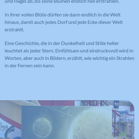
und Hagel ab, bis seine Blumen endlich hell erstrahlen.
Sie können dazu verwendet werden, ein Profil des
Laufzeit
Session
Such- und/oder Navigationsverlaufs jedes
Wird von Google Analytics verwendet,
In ihrer vollen Blüte dürfen sie dann endlich in die Welt
Zweck
um die Anforderungsrate
Besuchers zu erstellen. Es können identifizierbare
hinaus, damit auch jedes Dorf und jede Ecke dieser Welt
Eindeutige ID, die die Sitzung des
Zweck
einzuschränken.
oder eindeutige Daten gesammelt werden.
Benutzers identifiziert.
erstrahlt.
Anonymisierte Daten werden evtl. mit Dritten
Eine Geschichte, die in der Dunkelheit und Stille heller
geteilt.
leuchtet als jeder Stern. Einfühlsam und eindrucksvoll wird in
Cookie-Informationen anzeigen
Name
NID
Name
_gat
Name
cookie_optin
Worten, aber auch in Bildern, erzählt, wie wichtig ein Strahlen
in der Fernen sein kann.
Anbieter
Google Maps
Anbieter
Google Analytics
Anbieter
Meine Familie
Laufzeit
6 Monate
Laufzeit
1 Minute
Laufzeit
1 Jahr
Wird zum Entsperren von Google Maps
Wird von Google Analytics verwendet,
Dieses Cookie wird verwendet, um Ihre
Zweck
Inhalten verwendet.
Zweck
um die Anforderungsrate
Zweck
Cookie-Einstellungen für diese Website
einzuschränken.
zu speichern.
Name
GPS
Name
_gid