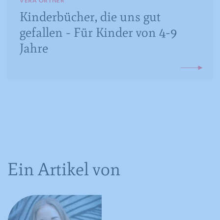
für den Benutzer.
VERA ORTNER
Kinderbücher, die uns gut
gefallen - Für Kinder von 4-9
Name
CONSENT
Jahre
Anbieter
YouTube
Laufzeit
16 Jahre
Registriert anonyme statistische Daten
Zweck
zum Abspielverhalten von Videos.
Ein Artikel von