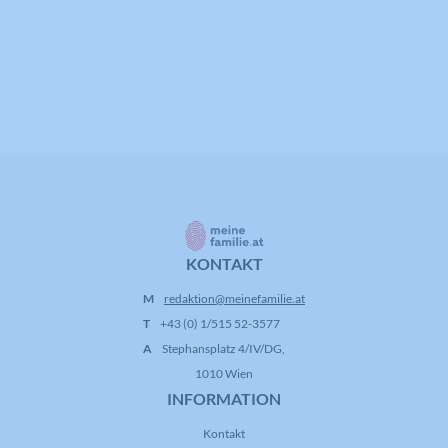
KONTAKT
M
redaktion@meinefamilie.at
T
+43 (0) 1/515 52-3577
A
Stephansplatz 4/IV/DG,
1010 Wien
INFORMATION
Kontakt