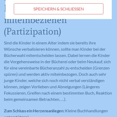
Statistik-Cookies helfen uns zu verstehen, wie
Bücherwahl
SPEICHERN & SCHLIESSEN
Benutzer mit unserer Webseite interagieren,
Laufzeit
Session
indem Informationen anonym gesammelt und
miteinbeziehen
gemeldet werden. Die gesammelten
Eindeutige ID, die die Sitzung des
Zweck
(Partizipation)
Benutzers identifiziert.
Informationen helfen uns, unser
Webseitenangebot laufend zu verbessern.
Cookie-Informationen anzeigen
Sind die Kinder in einem Alter indem sie bereits ihre
Name
_gat_lokal
Wünsche verbalisieren können, sollte man Kinder bei der
Name
PHPSESSID
Externe Medien
Bücherwahl mitentscheiden lassen. Dabei lernen die Kinder
Anbieter
Google Analytics
Diese Cookies werden dazu verwendet, die
die Vorgehensweise in der Bücherei oder beim Neukauf, sich
Anbieter
Meine Familie
Besucher all unserer Websites nachzuverfolgen.
Laufzeit
1 Minute
für eine vereinbarte Bücheranzahl zu entscheiden (Grenzen
Sie können dazu verwendet werden, ein Profil des
spüren) und werden aktiv miteinbezogen. Doch auch sehr
Laufzeit
Session
Such- und/oder Navigationsverlaufs jedes
Wird von Google Analytics verwendet,
junge Kinder, welche sich noch nicht verbal verständigen
Zweck
um die Anforderungsrate
Besuchers zu erstellen. Es können identifizierbare
Eindeutige ID, die die Sitzung des
können, zeigen Vorlieben und Abneigungen (Längeres
Zweck
einzuschränken.
oder eindeutige Daten gesammelt werden.
Benutzers identifiziert.
Fokussieren, Greifen nach einem bestimmten Buch, Reaktion
Anonymisierte Daten werden evtl. mit Dritten
beim gemeinsamen Betrachten, …).
geteilt.
Cookie-Informationen anzeigen
Zum Schluss ein Herzensanliegen:
Kleine Buchhandlungen
Name
NID
Name
_gat
Name
cookie_optin
unterstützen!