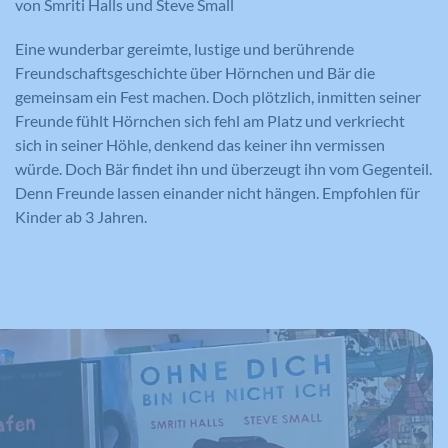
von Smriti Halls und Steve Small
Cookie-Informationen anzeigen
Name
_gat_lokal
Eine wunderbar gereimte, lustige und berührende
Name
PHPSESSID
Externe Medien
Freundschaftsgeschichte über Hörnchen und Bär die
Anbieter
Google Analytics
Diese Cookies werden dazu verwendet, die
gemeinsam ein Fest machen. Doch plötzlich, inmitten seiner
Anbieter
Meine Familie
Besucher all unserer Websites nachzuverfolgen.
Freunde fühlt Hörnchen sich fehl am Platz und verkriecht
Laufzeit
1 Minute
Sie können dazu verwendet werden, ein Profil des
sich in seiner Höhle, denkend das keiner ihn vermissen
Laufzeit
Session
Such- und/oder Navigationsverlaufs jedes
Wird von Google Analytics verwendet,
würde. Doch Bär findet ihn und überzeugt ihn vom Gegenteil.
Zweck
um die Anforderungsrate
Besuchers zu erstellen. Es können identifizierbare
Denn Freunde lassen einander nicht hängen. Empfohlen für
Eindeutige ID, die die Sitzung des
Zweck
einzuschränken.
oder eindeutige Daten gesammelt werden.
Benutzers identifiziert.
Kinder ab 3 Jahren.
Anonymisierte Daten werden evtl. mit Dritten
geteilt.
Cookie-Informationen anzeigen
Name
NID
Name
_gat
Name
cookie_optin
Anbieter
Google Maps
Anbieter
Google Analytics
Anbieter
Meine Familie
Laufzeit
6 Monate
Laufzeit
1 Minute
Laufzeit
1 Jahr
Wird zum Entsperren von Google Maps
Wird von Google Analytics verwendet,
Dieses Cookie wird verwendet, um Ihre
Zweck
Inhalten verwendet.