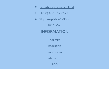
M
redaktion@meinefamilie.at
T
+43 (0) 1/515 52-3577
A
Stephansplatz 4/IV/DG,
1010 Wien
INFORMATION
Kontakt
Redaktion
Impressum
Datenschutz
AGB
FOLGE UNS!
© Copyright 2026 Katholische Kirche Österreich