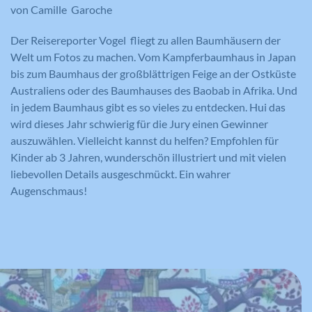
von Camille Garoche
Laufzeit
179 Tage
Laufzeit
2 Jahre
Der Reisereporter Vogel fliegt zu allen Baumhäusern der
Versucht, die Benutzerbandbreite auf
Zweck
Seiten mit integrierten YouTube-Videos
Welt um Fotos zu machen. Vom Kampferbaumhaus in Japan
Registriert eine eindeutige ID, die
zu schätzen.
verwendet wird, um statistische Daten
bis zum Baumhaus der großblättrigen Feige an der Ostküste
Zweck
dazu, wie der Besucher die Website
Australiens oder des Baumhauses des Baobab in Afrika. Und
nutzt, zu generieren.
in jedem Baumhaus gibt es so vieles zu entdecken. Hui das
wird dieses Jahr schwierig für die Jury einen Gewinner
Name
YSC
auszuwählen. Vielleicht kannst du helfen? Empfohlen für
Kinder ab 3 Jahren, wunderschön illustriert und mit vielen
Anbieter
YouTube
liebevollen Details ausgeschmückt. Ein wahrer
Augenschmaus!
Laufzeit
Session
Registriert eine eindeutige ID, um
Zweck
Statistiken der Videos von YouTube, die
der Benutzer gesehen hat, zu behalten.