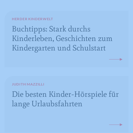
Laufzeit
16 Jahre
HERDER KINDERWELT
Registriert anonyme statistische Daten
Buchtipps: Stark durchs
Zweck
zum Abspielverhalten von Videos.
Kinderleben, Geschichten zum
Kindergarten und Schulstart
JUDITH MAZZILLI
Die besten Kinder-Hörspiele für
lange Urlaubsfahrten