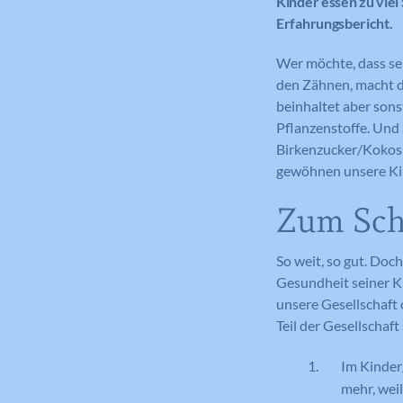
Kinder essen zu viel
Erfahrungsbericht.
Wer möchte, dass sei
den Zähnen, macht dic
beinhaltet aber sons
Pflanzenstoffe. Und 
Birkenzucker/Kokosbl
gewöhnen unsere Kin
Zum Sche
So weit, so gut. Doch
Gesundheit seiner Ki
unsere Gesellschaft 
Teil der Gesellschaf
Im Kinderg
mehr, wei