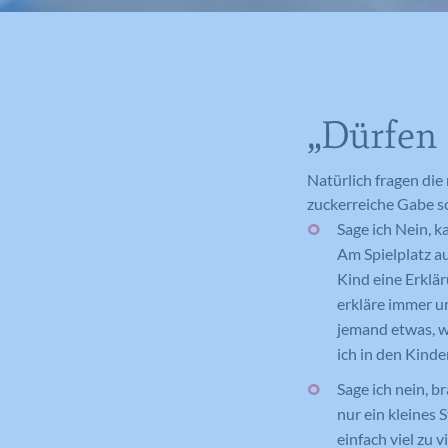
„Dürfen 
Natürlich fragen die
zuckerreiche Gabe sc
Sage ich Nein, k
Am Spielplatz a
Kind eine Erklär
erkläre immer u
jemand etwas, wa
ich in den Kind
Sage ich nein, b
nur ein kleines 
einfach viel zu 