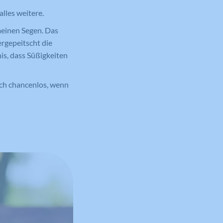
lles weitere.
meinen Segen. Das
rgepeitscht die
is, dass Süßigkeiten
lich chancenlos, wenn