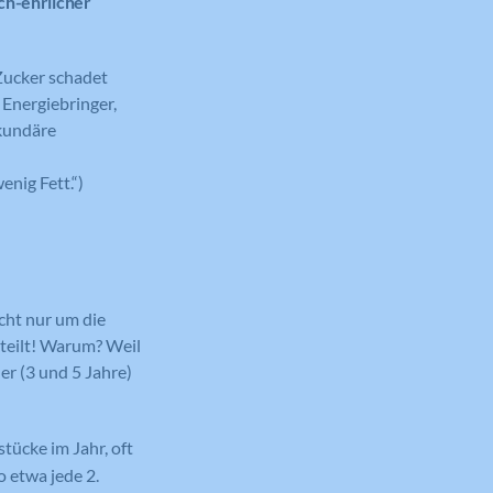
sch-ehrlicher
 Zucker schadet
r Energiebringer,
ekundäre
enig Fett.“)
icht nur um die
rteilt! Warum? Weil
er (3 und 5 Jahre)
tücke im Jahr, oft
 etwa jede 2.