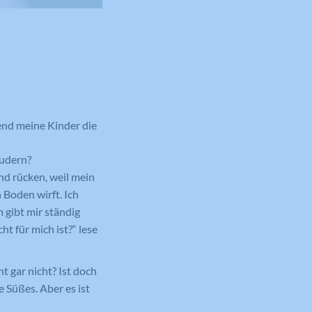
rend meine Kinder die
audern?
nd rücken, weil mein
 Boden wirft. Ich
 gibt mir ständig
t für mich ist?“ lese
t gar nicht? Ist doch
 Süßes. Aber es ist