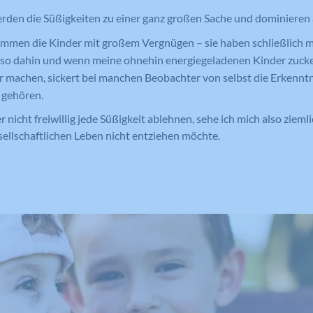
Anbieter
Google Analytics
erden die Süßigkeiten zu einer ganz großen Sache und dominieren a
Laufzeit
1 Tag
Laufzeit
1 Tag
hlemmen die Kinder mit großem Vergnügen – sie haben schließlich 
Registriert eine eindeutige ID auf
so dahin und wenn meine ohnehin energiegeladenen Kinder zucke
mobilen Geräten, um Tracking
Registriert eine eindeutige ID, die
 machen, sickert bei manchen Beobachter von selbst die Erkenntn
Zweck
basierend auf dem geografischen GPS-
verwendet wird, um statistische Daten
 gehören.
Zweck
Standort zu ermöglichen.
dazu, wie der Besucher die Website
nutzt, zu generieren.
r nicht freiwillig jede Süßigkeit ablehnen, sehe ich mich also ziem
sellschaftlichen Leben nicht entziehen möchte.
Name
VISITOR_INFO1_LIVE
Name
_ga
Anbieter
YouTube
Anbieter
Google Analytics
Laufzeit
179 Tage
Laufzeit
2 Jahre
Versucht, die Benutzerbandbreite auf
Zweck
Seiten mit integrierten YouTube-Videos
Registriert eine eindeutige ID, die
zu schätzen.
verwendet wird, um statistische Daten
Zweck
dazu, wie der Besucher die Website