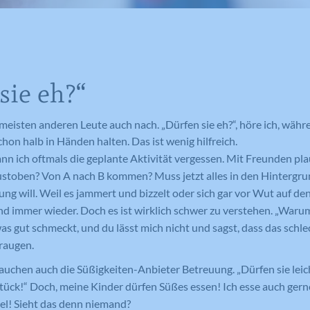
Laufzeit
Session
Such- und/oder Navigationsverlaufs jedes
Wird von Google Analytics verwendet,
Zweck
um die Anforderungsrate
Besuchers zu erstellen. Es können identifizierbare
Eindeutige ID, die die Sitzung des
Zweck
einzuschränken.
oder eindeutige Daten gesammelt werden.
Benutzers identifiziert.
Anonymisierte Daten werden evtl. mit Dritten
geteilt.
sie eh?“
Cookie-Informationen anzeigen
Name
NID
Name
_gat
Name
cookie_optin
 meisten anderen Leute auch nach. „Dürfen sie eh?“, höre ich, wäh
Anbieter
Google Maps
Anbieter
Google Analytics
hon halb in Händen halten. Das ist wenig hilfreich.
Anbieter
Meine Familie
ann ich oftmals die geplante Aktivität vergessen. Mit Freunden pl
Laufzeit
6 Monate
Laufzeit
1 Minute
Laufzeit
1 Jahr
ustoben? Von A nach B kommen? Muss jetzt alles in den Hintergru
ung will. Weil es jammert und bizzelt oder sich gar vor Wut auf den
Wird zum Entsperren von Google Maps
Wird von Google Analytics verwendet,
Dieses Cookie wird verwendet, um Ihre
Zweck
nd immer wieder. Doch es ist wirklich schwer zu verstehen. „Warum
Inhalten verwendet.
Zweck
um die Anforderungsrate
Zweck
Cookie-Einstellungen für diese Website
s gut schmeckt, und du lässt mich nicht und sagst, dass das schlech
einzuschränken.
zu speichern.
eraugen.
rauchen auch die Süßigkeiten-Anbieter Betreuung. „Dürfen sie leich
Name
GPS
Stück!“ Doch, meine Kinder dürfen Süßes essen! Ich esse auch gerne
Name
_gid
viel! Sieht das denn niemand?
Anbieter
YouTube