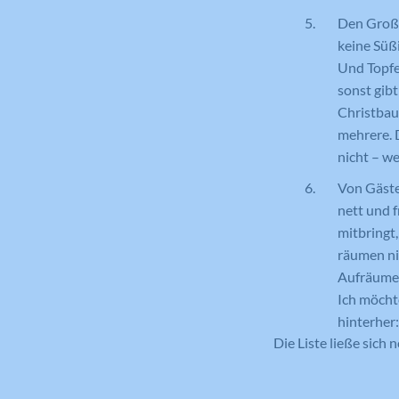
Den Großel
keine Süß
Und Topfe
sonst gib
Christbaum
mehrere. 
nicht – w
Von Gäste
nett und f
mitbringt,
räumen nic
Aufräumen
Ich möchte
hinterher
Die Liste ließe sich