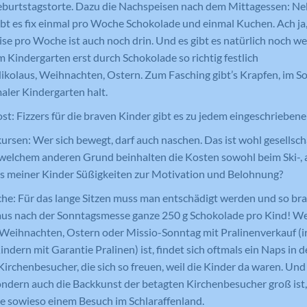
urtstagstorte. Dazu die Nachspeisen nach dem Mittagessen: N
ibt es fix einmal pro Woche Schokolade und einmal Kuchen. Ach ja
se pro Woche ist auch noch drin. Und es gibt es natürlich noch we
m Kindergarten erst durch Schokolade so richtig festlich
ikolaus, Weihnachten, Ostern. Zum Fasching gibt’s Krapfen, im So
aler Kindergarten halt.
st: Fizzers für die braven Kinder gibt es zu jedem eingeschriebenen
ursen: Wer sich bewegt, darf auch naschen. Das ist wohl gesellsch
welchem anderen Grund beinhalten die Kosten sowohl beim Ski-, 
rs meiner Kinder Süßigkeiten zur Motivation und Belohnung?
rche: Für das lange Sitzen muss man entschädigt werden und so bra
aus nach der Sonntagsmesse ganze 250 g Schokolade pro Kind! We
 Weihnachten, Ostern oder Missio-Sonntag mit Pralinenverkauf (
ndern mit Garantie Pralinen) ist, findet sich oftmals ein Naps in 
irchenbesucher, die sich so freuen, weil die Kinder da waren. Und 
ondern auch die Backkunst der betagten Kirchenbesucher groß ist, 
ee sowieso einem Besuch im Schlaraffenland.