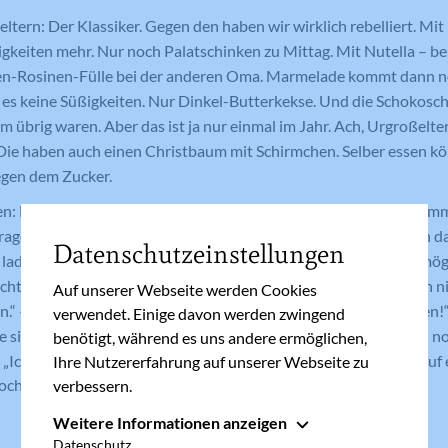
tern: Der Klassiker. Gegen den haben wir wirklich rebelliert. Mit E
igkeiten mehr. Nur noch Palatschinken zu Mittag. Mit Nutella – be
n-Rosinen-Fülle bei der anderen Oma. Marmelade kommt dann no
t es keine Süßigkeiten. Nur Dinkel-Butterkekse. Und die Schokosc
 übrig waren. Aber das ist ja nur einmal im Jahr. Ach, Urgroßelte
Die haben auch einen Christbaum mit Schirmchen. Selber essen kön
egen dem Zucker.
n: Leider schaffen es viele Gäste nicht mit leeren Händen zu ko
ragen vorher nach, was sie mitbringen dürfen. „Nichts!“, sage ich 
Datenschutzeinstellungen
 lade ich euch wieder aus!“ – „Ja, aber für die Kinder was! Was mög
ht sehr gerne auf. Tut ihnen also den Gefallen, und bringt ihnen
Auf unserer Webseite werden Cookies
.“ – Seufzen. „Aber was zum…“ – „NEIN! Auch keine Süßigkeiten!“
verwendet. Einige davon werden zwingend
 sie ja eigentlich in ihrem Verhalten bestärken. Also schicke ich 
benötigt, während es uns andere ermöglichen,
: „Ich bin dir wirklich dankbar fürs Nachfragen! Wir freuen uns a
Ihre Nutzererfahrung auf unserer Webseite zu
 noch eine ganze Weile weiterführen.
verbessern.
Weitere Informationen anzeigen
Essenziell
Datenschutz