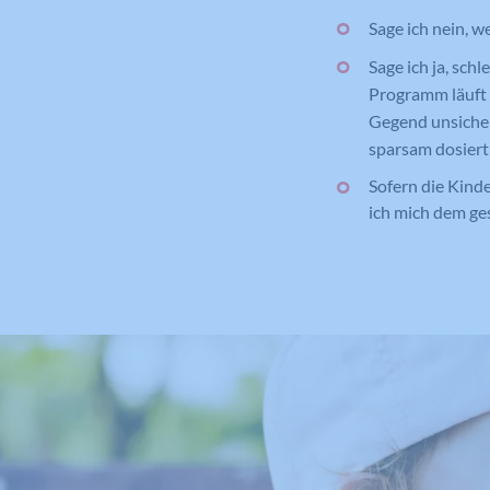
Sage ich nein, w
Sage ich ja, sc
Programm läuft 
Gegend unsicher
sparsam dosiert
Sofern die Kinde
ich mich dem ge