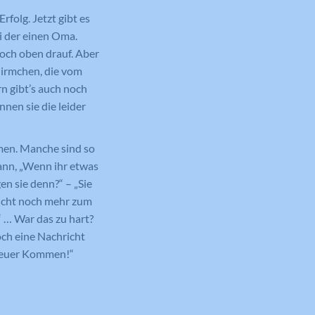
rfolg. Jetzt gibt es
i der einen Oma.
ch oben drauf. Aber
hirmchen, die vom
rn gibt’s auch noch
nen sie die leider
mmen. Manche sind so
dann, „Wenn ihr etwas
en sie denn?“ – „Sie
 nicht noch mehr zum
 … War das zu hart?
noch eine Nachricht
uf euer Kommen!“