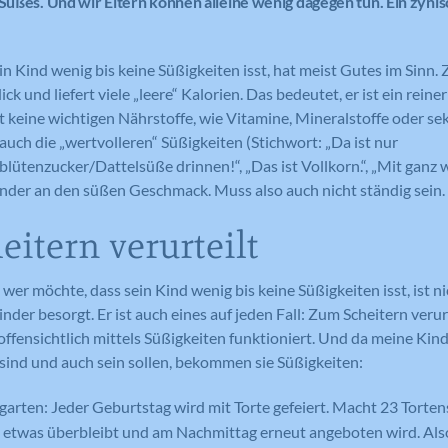
 Süßes. Und wir Eltern können alleine wenig dagegen tun. Ein zyni
n Kind wenig bis keine Süßigkeiten isst, hat meist Gutes im Sinn.
k und liefert viele „leere“ Kalorien. Das bedeutet, er ist ein reine
t keine wichtigen Nährstoffe, wie Vitamine, Mineralstoffe oder s
auch die „wertvolleren“ Süßigkeiten (Stichwort: „Da ist nur
ütenzucker/Dattelsüße drinnen!“, „Das ist Vollkorn.“, „Mit ganz w
der an den süßen Geschmack. Muss also auch nicht ständig sein.
itern verurteilt
 wer möchte, dass sein Kind wenig bis keine Süßigkeiten isst, ist n
nder besorgt. Er ist auch eines auf jeden Fall: Zum Scheitern veru
offensichtlich mittels Süßigkeiten funktioniert. Und da meine Kind
t sind und auch sein sollen, bekommen sie Süßigkeiten:
arten: Jeder Geburtstag wird mit Torte gefeiert. Macht 23 Tortens
l etwas überbleibt und am Nachmittag erneut angeboten wird. Also