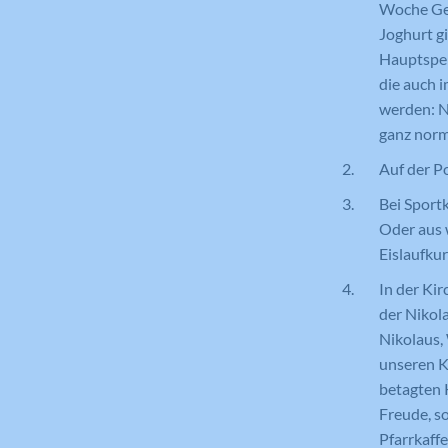
Woche Geb
Joghurt g
Hauptspei
die auch i
werden: N
ganz norm
Auf der Po
Bei Sportk
Oder aus 
Eislaufku
In der Ki
der Nikol
Nikolaus,
unseren Ki
betagten K
Freude, s
Pfarrkaff