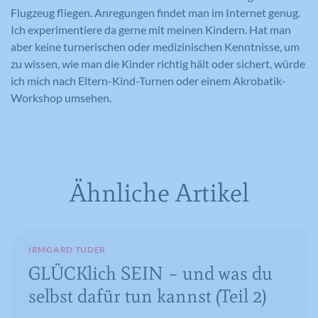
Wird zum Entsperren von Google Maps
Wird von Google Analytics verwendet,
Dieses Cookie wird verwendet, um Ihre
Zweck
Flugzeug fliegen. Anregungen findet man im Internet genug.
Inhalten verwendet.
Zweck
um die Anforderungsrate
Zweck
Cookie-Einstellungen für diese Website
Ich experimentiere da gerne mit meinen Kindern. Hat man
einzuschränken.
zu speichern.
aber keine turnerischen oder medizinischen Kenntnisse, um
zu wissen, wie man die Kinder richtig hält oder sichert, würde
Name
GPS
ich mich nach Eltern-Kind-Turnen oder einem Akrobatik-
Name
_gid
Workshop umsehen.
Anbieter
YouTube
Anbieter
Google Analytics
Laufzeit
1 Tag
Laufzeit
1 Tag
Registriert eine eindeutige ID auf
Ähnliche Artikel
mobilen Geräten, um Tracking
Registriert eine eindeutige ID, die
Zweck
basierend auf dem geografischen GPS-
verwendet wird, um statistische Daten
Zweck
Standort zu ermöglichen.
dazu, wie der Besucher die Website
nutzt, zu generieren.
IRMGARD TUDER
GLÜCKlich SEIN – und was du
Name
VISITOR_INFO1_LIVE
selbst dafür tun kannst (Teil 2)
Name
_ga
Anbieter
YouTube