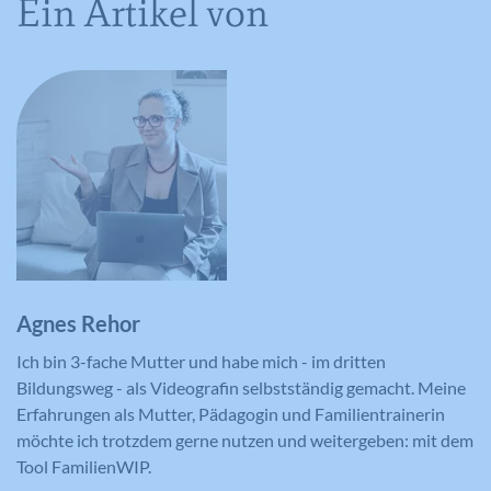
Ein Artikel von
Anbieter
YouTube
Laufzeit
16 Jahre
Registriert anonyme statistische Daten
Zweck
zum Abspielverhalten von Videos.
Agnes Rehor
Ich bin 3-fache Mutter und habe mich - im dritten
Bildungsweg - als Videografin selbstständig gemacht. Meine
Erfahrungen als Mutter, Pädagogin und Familientrainerin
möchte ich trotzdem gerne nutzen und weitergeben: mit dem
Tool FamilienWIP.