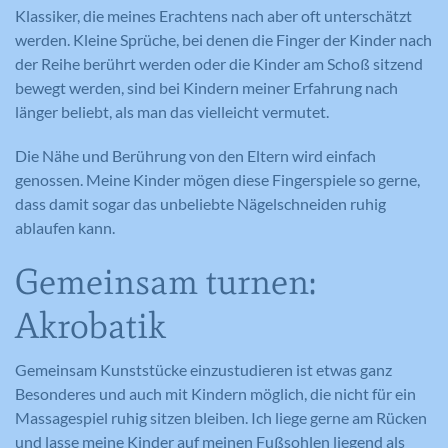
Klassiker, die meines Erachtens nach aber oft unterschätzt
Webseitenangebot laufend zu verbessern.
werden. Kleine Sprüche, bei denen die Finger der Kinder nach
Cookie-Informationen anzeigen
Name
_gat_lokal
der Reihe berührt werden oder die Kinder am Schoß sitzend
Name
PHPSESSID
bewegt werden, sind bei Kindern meiner Erfahrung nach
Externe Medien
Anbieter
Google Analytics
länger beliebt, als man das vielleicht vermutet.
Diese Cookies werden dazu verwendet, die
Anbieter
Meine Familie
Besucher all unserer Websites nachzuverfolgen.
Laufzeit
1 Minute
Die Nähe und Berührung von den Eltern wird einfach
Sie können dazu verwendet werden, ein Profil des
Laufzeit
Session
genossen. Meine Kinder mögen diese Fingerspiele so gerne,
Such- und/oder Navigationsverlaufs jedes
Wird von Google Analytics verwendet,
dass damit sogar das unbeliebte Nägelschneiden ruhig
Zweck
um die Anforderungsrate
Besuchers zu erstellen. Es können identifizierbare
Eindeutige ID, die die Sitzung des
Zweck
ablaufen kann.
einzuschränken.
oder eindeutige Daten gesammelt werden.
Benutzers identifiziert.
Anonymisierte Daten werden evtl. mit Dritten
Gemeinsam turnen:
geteilt.
Cookie-Informationen anzeigen
Akrobatik
Name
NID
Name
_gat
Name
cookie_optin
Anbieter
Google Maps
Anbieter
Google Analytics
Gemeinsam Kunststücke einzustudieren ist etwas ganz
Anbieter
Meine Familie
Besonderes und auch mit Kindern möglich, die nicht für ein
Laufzeit
6 Monate
Laufzeit
1 Minute
Laufzeit
1 Jahr
Massagespiel ruhig sitzen bleiben. Ich liege gerne am Rücken
und lasse meine Kinder auf meinen Fußsohlen liegend als