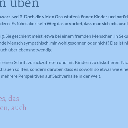
n üben
chwarz-weiß. Doch die vielen Graustufen können Kinder und natür
rn. Es führt aber kein Weg daran vorbei, dass man sich mit ause
ig. Sie geschieht meist, etwa bei einem fremden Menschen, in Seku
de Mensch sympathisch, mir wohlgesonnen oder nicht? Das ist ni
uch überlebensnotwendig.
s einen Schritt zurückzutreten und mit Kindern zu diskutieren. Nic
strauen sollten, sondern darüber, dass es sowohl so etwas wie ein
h mehrere Perspektiven auf Sachverhalte in der Welt.
s, das
ren, auch