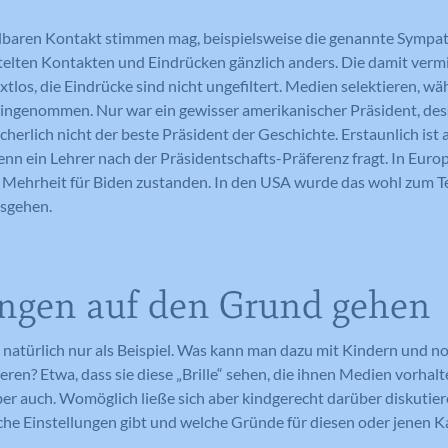
lbaren Kontakt stimmen mag, beispielsweise die genannte Sympat
ttelten Kontakten und Eindrücken gänzlich anders. Die damit verm
los, die Eindrücke sind nicht ungefiltert. Medien selektieren, wä
ngenommen. Nur war ein gewisser amerikanischer Präsident, des
icherlich nicht der beste Präsident der Geschichte. Erstaunlich ist
nn ein Lehrer nach der Präsidentschafts-Präferenz fragt. In Eur
 Mehrheit für Biden zustanden. In den USA wurde das wohl zum Te
sgehen.
ngen auf den Grund gehen
 natürlich nur als Beispiel. Was kann man dazu mit Kindern und n
eren? Etwa, dass sie diese „Brille“ sehen, die ihnen Medien vorhal
aber auch. Womöglich ließe sich aber kindgerecht darüber diskutie
che Einstellungen gibt und welche Gründe für diesen oder jenen 