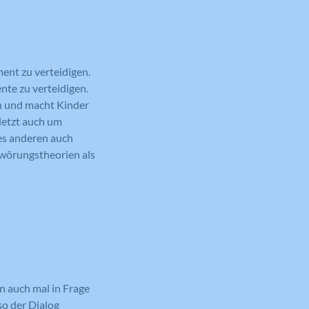
ent zu verteidigen.
nte zu verteidigen.
ch und macht Kinder
letzt auch um
des anderen auch
wörungstheorien als
n auch mal in Frage
o der Dialog