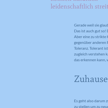
leidenschaftlich strei
Gerade weil sie glau
Das ist auch gut so!
Aber eine zu strikte
gegenüber anderen P
Toleranz. Tolerant i
zugleich verstehen 
das erkennen kann, w
Zuhaus
Es geht also darum z
zu stellen um zu ne