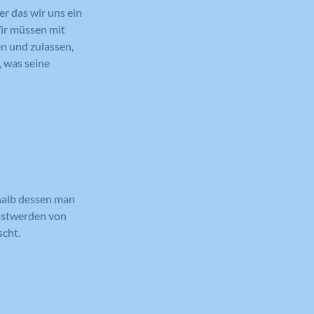
er das wir uns ein
Wir müssen mit
n und zulassen,
 was seine
rhalb dessen man
usstwerden von
scht.