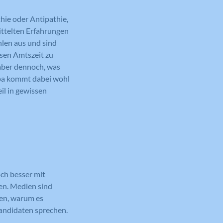
hie oder Antipathie,
ittelten Erfahrungen
hlen aus und sind
sen Amtszeit zu
 aber dennoch, was
opa kommt dabei wohl
il in gewissen
och besser mit
ten. Medien sind
ren, warum es
Kandidaten sprechen.