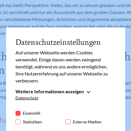
ll das heißt Perspektive. Vieles, das wir zu wissen glauben und üb
n, ist vermittelt und nur ein Ausschnitt aus dem großen Ganzen. 
nur verschiedene Meinungen, Ansichten und Argumente akzeptiere
uns gemeinsam auf die Spur machen, warum der oder die so denkt,
d woher er seine Informationen bezieht.
Datenschutzeinstellungen
haftlich streiten…aber auch
Auf unserer Webseite werden Cookies
verwendet. Einige davon werden zwingend
n
benötigt, während es uns andere ermöglichen,
Ihre Nutzererfahrung auf unserer Webseite zu
verbessern.
e Begriff ist Diskurs. Diskurs ist der Rahmen der Annahmen inne
 unwahr, als gut oder schlecht annimmt. Es geht also um das Bew
Weitere Informationen anzeigen
iger ist, dass man über diese Diskurse in Dialog tritt, sich austau
Essenziell
Datenschutz
Essenzielle Cookies werden für grundlegende
Funktionen der Webseite benötigt. Dadurch ist
Essenziell
che
gewährleistet, dass die Webseite einwandfrei
Statistiken
Externe Medien
funktioniert.