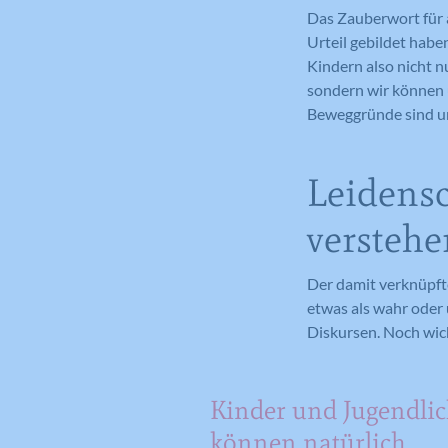
Das Zauberwort für a
Urteil gebildet habe
Kindern also nicht 
sondern wir können 
Beweggründe sind un
Leidensc
verstehe
Der damit verknüpft
etwas als wahr oder
Diskursen. Noch wicht
Kinder und Jugendli
können natürlich