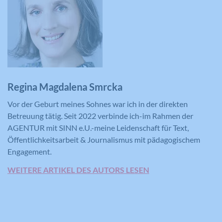
der Wirksamkeit einer Werbung und
der Anzeige zielgerichteter Werbung
für den Benutzer.
Name
CONSENT
Regina Magdalena Smrcka
Anbieter
YouTube
Vor der Geburt meines Sohnes war ich in der direkten
Laufzeit
16 Jahre
Betreuung tätig. Seit 2022 verbinde ich-im Rahmen der
AGENTUR mit SINN e.U.-meine Leidenschaft für Text,
Registriert anonyme statistische Daten
Öffentlichkeitsarbeit & Journalismus mit pädagogischem
Zweck
zum Abspielverhalten von Videos.
Engagement.
WEITERE ARTIKEL DES AUTORS LESEN