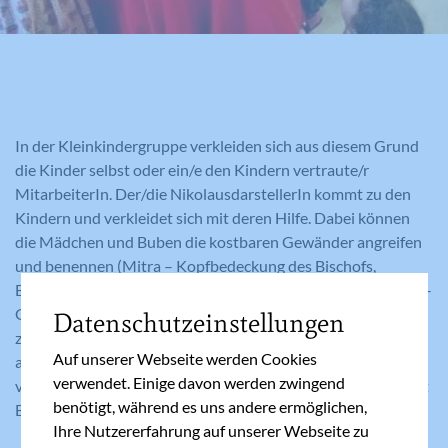
In der Kleinkindergruppe verkleiden sich aus diesem Grund
die Kinder selbst oder ein/e den Kindern vertraute/r
MitarbeiterIn. Der/die NikolausdarstellerIn kommt zu den
Kindern und verkleidet sich mit deren Hilfe. Dabei können
die Mädchen und Buben die kostbaren Gewänder angreifen
und benennen (Mitra – Kopfbedeckung des Bischofs,
Bischofsstab, Albe – Untergewand, Messgewand, Zingulum –
Gürtel, …). Wichtig dabei ist, dass der/die DarstellerIn nicht
Datenschutzeinstellungen
zur Unkenntlichkeit verkleidet wird. Aus diesem Grund wird
Auf unserer Webseite werden Cookies
auf den künstlichen Bart, der das Gesicht verdeckt,
verwendet. Einige davon werden zwingend
verzichtet. Es sei denn, der Wunsch nach der Verkleidung mit
benötigt, während es uns andere ermöglichen,
Bart geht von den Kindern aus.
Ihre Nutzererfahrung auf unserer Webseite zu