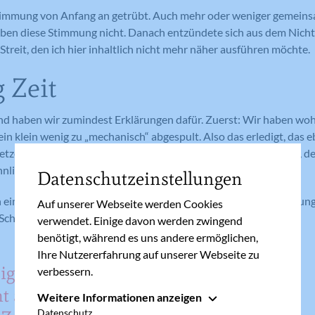
Stimmung von Anfang an getrübt. Auch mehr oder weniger gemeins
ben diese Stimmung nicht. Danach entzündete sich aus dem Nicht
Streit, den ich hier inhaltlich nicht mehr näher ausführen möchte.
 Zeit
nd haben wir zumindest Erklärungen dafür. Zuerst: Wir haben woh
 ein klein wenig zu „mechanisch“ abgespult. Also das erledigt, das
tzen für einen hoffentlich besinnlichen ersten Adventsonntag, d
nnlichen Adventsonntage folgen mögen.
Datenschutzeinstellungen
 ein weiterer Knackpunkt benannt: Die eigene Erwartungshaltung,
Auf unserer Webseite werden Cookies
chritt halten kann.
verwendet. Einige davon werden zwingend
benötigt, während es uns andere ermöglichen,
Ihre Nutzererfahrung auf unserer Webseite zu
g Zeit.
verbessern.
t als
Weitere Informationen anzeigen
Essenziell
Datenschutz