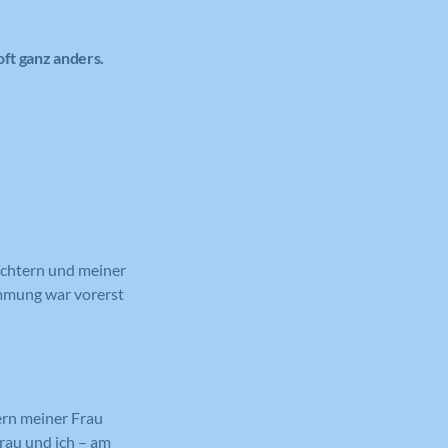
 oft ganz anders.
Töchtern und meiner
immung war vorerst
ern meiner Frau
Frau und ich – am