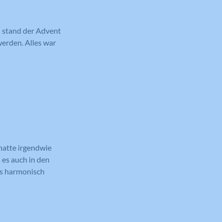
h stand der Advent
erden. Alles war
hatte irgendwie
 es auch in den
rs harmonisch