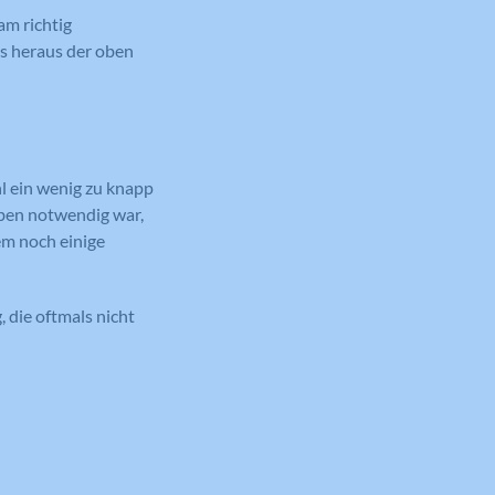
am richtig
s heraus der oben
l ein wenig zu knapp
 eben notwendig war,
em noch einige
 die oftmals nicht