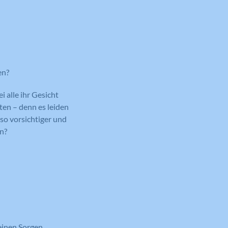
en?
i alle ihr Gesicht
ten – denn es leiden
so vorsichtiger und
en?
einen Sorgen,