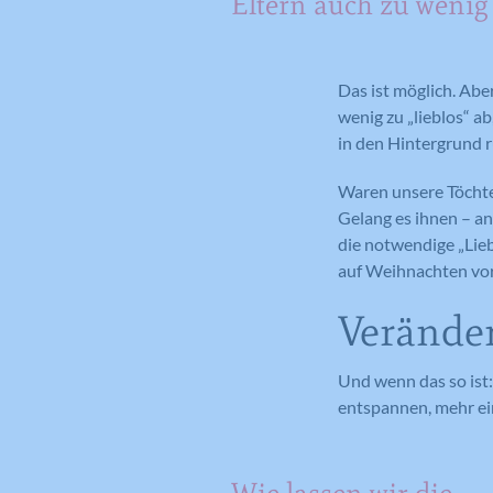
Eltern auch zu wenig 
Das ist möglich. Abe
wenig zu „lieblos“ ab
in den Hintergrund r
Waren unsere Töchter
Gelang es ihnen – an
die notwendige „Lie
auf Weihnachten vo
Verände
Und wenn das so ist:
entspannen, mehr ei
Wie lassen wir die