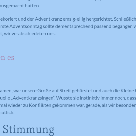
ausgemacht hatten.
koriert und der Adventkranz emsig-eilig hergerichtet. Schließlic
 erste Adventsonntag sollte dementsprechend passend begangen w
et, wir verabschiedeten uns.
en es
amen, war unsere Große auf Streit gebürstet und auch die Kleine 
ituelle „Adventkranzsingen“. Wusste sie instinktiv immer noch, dass
mal wieder zu Konflikten gekommen war, gerade, als wir besonde
utlich.
e Stimmung