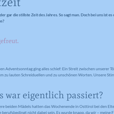
zeit
oder gar die stillste Zeit des Jahres. So sagt man. Doch bei uns ist es
as?
efreut.
en Adventsonntag ging alles schief: Ein Streit zwischen unserer 
 kam zu lauten Schreiduellen und zu unschönen Worten. Unsere St
 war eigentlich passiert?
re beiden Mädels hatten das Wochenende in Osttirol bei den Elt
e berufsbedingt nicht dabei sein. Es wurde knapp, da wir – meine 