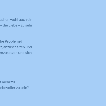
 Sachen wohl auch ein
– die Liebe – zu sehr
iche Probleme?
ht, abzuschalten und
enzusetzen und sich
ns mehr zu
bevoller zu sein?