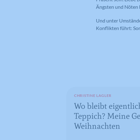
Ängsten und Nöten R
Und unter Umständen
Konflikten führt: So
CHRISTINE LAGLER
Wo bleibt eigentlic
Teppich? Meine G
Weihnachten