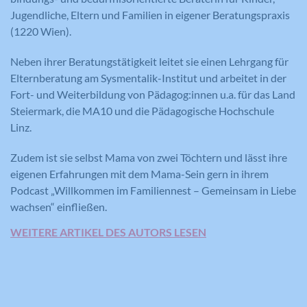
der Wirksamkeit einer Werbung und
Jugendliche, Eltern und Familien in eigener Beratungspraxis
der Anzeige zielgerichteter Werbung
(1220 Wien).
für den Benutzer.
Neben ihrer Beratungstätigkeit leitet sie einen Lehrgang für
Elternberatung am Sysmentalik-Institut und arbeitet in der
Name
CONSENT
Fort- und Weiterbildung von Pädagog:innen u.a. für das Land
Steiermark, die MA10 und die Pädagogische Hochschule
Anbieter
YouTube
Linz.
Laufzeit
16 Jahre
Zudem ist sie selbst Mama von zwei Töchtern und lässt ihre
eigenen Erfahrungen mit dem Mama-Sein gern in ihrem
Registriert anonyme statistische Daten
Podcast „Willkommen im Familiennest – Gemeinsam in Liebe
Zweck
zum Abspielverhalten von Videos.
wachsen“ einfließen.
WEITERE ARTIKEL DES AUTORS LESEN