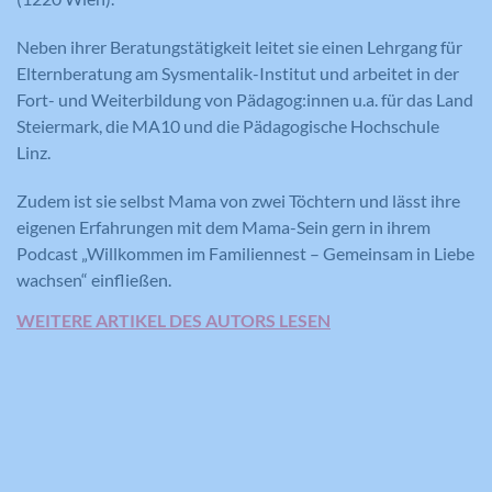
Zweck
Seiten mit integrierten YouTube-Videos
Registriert eine eindeutige ID, die
zu schätzen.
verwendet wird, um statistische Daten
Neben ihrer Beratungstätigkeit leitet sie einen Lehrgang für
Zweck
dazu, wie der Besucher die Website
Elternberatung am Sysmentalik-Institut und arbeitet in der
nutzt, zu generieren.
Fort- und Weiterbildung von Pädagog:innen u.a. für das Land
Steiermark, die MA10 und die Pädagogische Hochschule
Name
YSC
Linz.
Anbieter
YouTube
Zudem ist sie selbst Mama von zwei Töchtern und lässt ihre
eigenen Erfahrungen mit dem Mama-Sein gern in ihrem
Laufzeit
Session
Podcast „Willkommen im Familiennest – Gemeinsam in Liebe
wachsen“ einfließen.
Registriert eine eindeutige ID, um
Zweck
Statistiken der Videos von YouTube, die
WEITERE ARTIKEL DES AUTORS LESEN
der Benutzer gesehen hat, zu behalten.
Name
IDE
Anbieter
YouTube