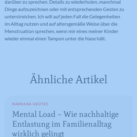
Dieses Cookie wird verwendet, um Ihre
darüber zu sprechen. Details zu wiederholen, manchmal
Zweck
Inhalten verwendet.
Zweck
um die Anforderungsrate
Zweck
Cookie-Einstellungen für diese Website
Dinge aufzuzeichnen oder mit entsprechenden Gesten zu
einzuschränken.
zu speichern.
unterstreichen. Ich will auf jeden Fall die Gelegenheiten
im Alltag nutzen und auf altersgemäße Weise über die
Menstruation sprechen, wenn mir eines meiner Kinder
Name
GPS
wieder einmal einen Tampon unter die Nase hält.
Name
_gid
Anbieter
YouTube
Anbieter
Google Analytics
Laufzeit
1 Tag
Laufzeit
1 Tag
Registriert eine eindeutige ID auf
Ähnliche Artikel
mobilen Geräten, um Tracking
Registriert eine eindeutige ID, die
Zweck
basierend auf dem geografischen GPS-
verwendet wird, um statistische Daten
Zweck
Standort zu ermöglichen.
dazu, wie der Besucher die Website
nutzt, zu generieren.
BARBARA GRÜTZE
Mental Load – Wie nachhaltige
Name
VISITOR_INFO1_LIVE
Entlastung im Familienalltag
Name
_ga
wirklich gelingt
Anbieter
YouTube