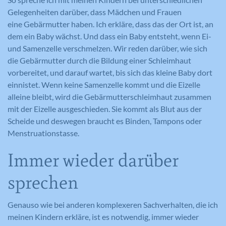
Webseitenangebot laufend zu verbessern.
Gelegenheiten darüber, dass Mädchen und Frauen
Cookie-Informationen anzeigen
eine Gebärmutter haben. Ich erkläre, dass das der Ort ist, an
Name
_gat_lokal
dem ein Baby wächst. Und dass ein Baby entsteht, wenn Ei-
Name
PHPSESSID
Externe Medien
Anbieter
Google Analytics
und Samenzelle verschmelzen. Wir reden darüber, wie sich
Diese Cookies werden dazu verwendet, die
die Gebärmutter durch die Bildung einer Schleimhaut
Anbieter
Meine Familie
Besucher all unserer Websites nachzuverfolgen.
Laufzeit
1 Minute
vorbereitet, und darauf wartet, bis sich das kleine Baby dort
Sie können dazu verwendet werden, ein Profil des
Laufzeit
Session
einnistet. Wenn keine Samenzelle kommt und die Eizelle
Such- und/oder Navigationsverlaufs jedes
Wird von Google Analytics verwendet,
alleine bleibt, wird die Gebärmutterschleimhaut zusammen
Zweck
um die Anforderungsrate
Besuchers zu erstellen. Es können identifizierbare
Eindeutige ID, die die Sitzung des
mit der Eizelle ausgeschieden. Sie kommt als Blut aus der
Zweck
einzuschränken.
oder eindeutige Daten gesammelt werden.
Benutzers identifiziert.
Scheide und deswegen braucht es Binden, Tampons oder
Anonymisierte Daten werden evtl. mit Dritten
Menstruationstasse.
geteilt.
Cookie-Informationen anzeigen
Immer wieder darüber
Name
NID
Name
_gat
Name
cookie_optin
sprechen
Anbieter
Google Maps
Anbieter
Google Analytics
Anbieter
Meine Familie
Laufzeit
6 Monate
Laufzeit
1 Minute
Genauso wie bei anderen komplexeren Sachverhalten, die ich
Laufzeit
1 Jahr
meinen Kindern erkläre, ist es notwendig, immer wieder
Wird zum Entsperren von Google Maps
Wird von Google Analytics verwendet,