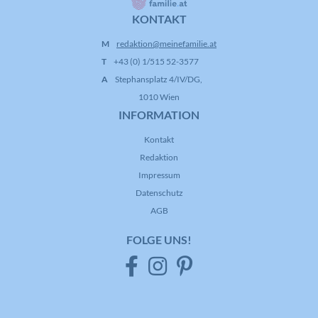
KONTAKT
Name
CONSENT
M
redaktion@meinefamilie.at
T
+43 (0) 1/515 52-3577
Anbieter
YouTube
A
Stephansplatz 4/IV/DG,
1010 Wien
Laufzeit
16 Jahre
INFORMATION
Registriert anonyme statistische Daten
Kontakt
Zweck
zum Abspielverhalten von Videos.
Redaktion
Impressum
Datenschutz
AGB
FOLGE UNS!