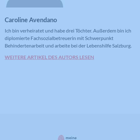
Zweck
Statistiken der Videos von YouTube, die
der Benutzer gesehen hat, zu behalten.
Caroline Avendano
Ich bin verheiratet und habe drei Töchter. Außerdem bin ich
Name
IDE
diplomierte Fachsozialbetreuerin mit Schwerpunkt
Behindertenarbeit und arbeite bei der Lebenshilfe Salzburg.
Anbieter
YouTube
WEITERE ARTIKEL DES AUTORS LESEN
Laufzeit
390 Tage
Verwendet von Google DoubleClick, um
die Handlungen des Benutzers auf der
Webseite nach der Anzeige oder dem
Klicken auf eine der Anzeigen des
Zweck
Anbieters zu registrieren und zu
melden, mit dem Zweck der Messung
der Wirksamkeit einer Werbung und
der Anzeige zielgerichteter Werbung
für den Benutzer.