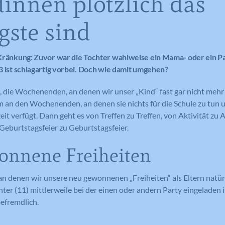
innen plötzlich das
gste sind
r Kränkung: Zuvor war die Tochter wahlweise ein Mama- oder ein P
13 ist schlagartig vorbei. Doch wie damit umgehen?
e, die Wochenenden, an denen wir unser „Kind“ fast gar nicht mehr
 an den Wochenenden, an denen sie nichts für die Schule zu tun 
izeit verfügt. Dann geht es von Treffen zu Treffen, von Aktivität zu 
eburtstagsfeier zu Geburtstagsfeier.
onnene Freiheiten
an denen wir unsere neu gewonnenen „Freiheiten“ als Eltern natü
hter (11) mittlerweile bei der einen oder andern Party eingeladen 
befremdlich.