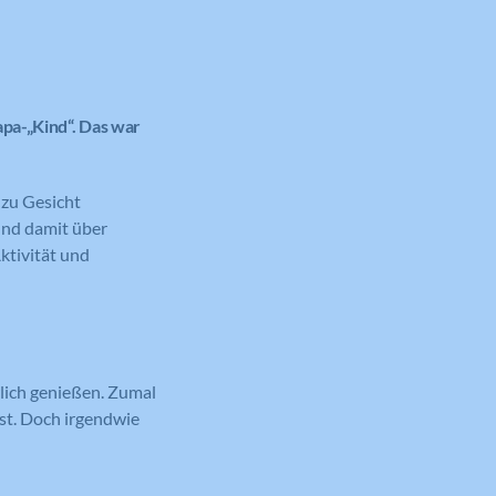
apa-„Kind“. Das war
 zu Gesicht
und damit über
Aktivität und
rlich genießen. Zumal
ist. Doch irgendwie