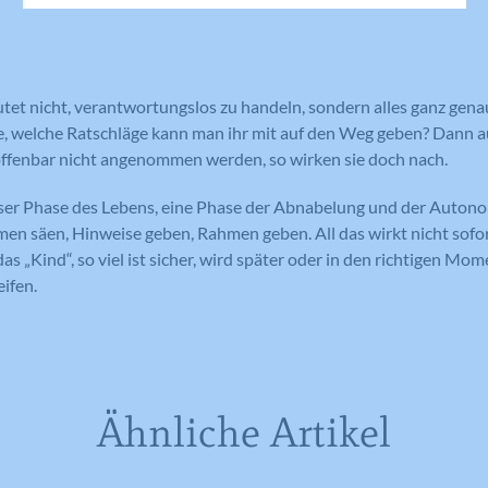
gemeldet werden. Die gesammelten
Eindeutige ID, die die Sitzung des
Zweck
Benutzers identifiziert.
Informationen helfen uns, unser
Webseitenangebot laufend zu verbessern.
Cookie-Informationen anzeigen
t nicht, verantwortungslos zu handeln, sondern alles ganz genau
Name
_gat_lokal
e, welche Ratschläge kann man ihr mit auf den Weg geben? Dann 
Name
PHPSESSID
Externe Medien
offenbar nicht angenommen werden, so wirken sie doch nach.
Anbieter
Google Analytics
Diese Cookies werden dazu verwendet, die
Anbieter
Meine Familie
Besucher all unserer Websites nachzuverfolgen.
eser Phase des Lebens, eine Phase der Abnabelung und der Autono
Laufzeit
1 Minute
Sie können dazu verwendet werden, ein Profil des
men säen, Hinweise geben, Rahmen geben. All das wirkt nicht sofor
Laufzeit
Session
Such- und/oder Navigationsverlaufs jedes
Wird von Google Analytics verwendet,
das „Kind“, so viel ist sicher, wird später oder in den richtigen 
Zweck
um die Anforderungsrate
Besuchers zu erstellen. Es können identifizierbare
ifen.
Eindeutige ID, die die Sitzung des
Zweck
einzuschränken.
oder eindeutige Daten gesammelt werden.
Benutzers identifiziert.
Anonymisierte Daten werden evtl. mit Dritten
geteilt.
Cookie-Informationen anzeigen
Name
NID
Name
_gat
Name
cookie_optin
Ähnliche Artikel
Anbieter
Google Maps
Anbieter
Google Analytics
Anbieter
Meine Familie