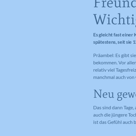
Freund
Wichti
Es gleicht fast eine
spätestens, seit sie 
Präambel: Es gibt si
bekommen. Vor allem
relativ viel Tagesfre
manchmal auch von G
Neu gew
Das sind dann Tage, 
auch die jüngere Toc
ist das Gefühl auch 