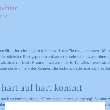
ochter
etzt
ten Situation einher geht freilich auch das Thema „Loslassen-Kö
 der nächsten Bezugsperson entlassen zu sein scheint, wer nimmt 
, als ob es die beste Freundin wäre, der sie fortan alles anvertraut.
aber sie sind mehr der Rahmen, die Instanz, an der man sich fest
 hart auf hart kommt
 auf hart kommt, sind die Eltern noch immer „gut genug“. Sie sind 
 planen, sie setzen Grenzen, sie geben Liebe. Oft genug fühlt man 