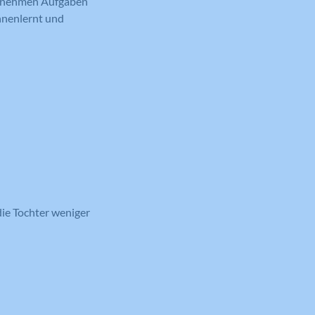
ngenehmen Aufgaben
nnenlernt und
die Tochter weniger