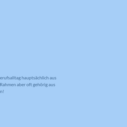
erufsalltag hauptsächlich aus
n Rahmen aber oft gehörig aus
n!