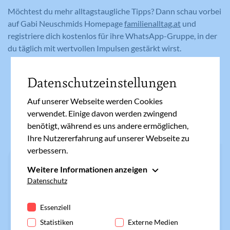
Möchtest du mehr alltagstaugliche Tipps? Dann schau vorbei
auf Gabi Neuschmids Homepage
familienalltag.at
und
registriere dich kostenlos für ihre WhatsApp-Gruppe, in der
du täglich mit wertvollen Impulsen gestärkt wirst.
Datenschutzeinstellungen
Auf unserer Webseite werden Cookies
Ähnliche Artikel
verwendet. Einige davon werden zwingend
benötigt, während es uns andere ermöglichen,
Ihre Nutzererfahrung auf unserer Webseite zu
verbessern.
KARIN ROTH
Weitere Informationen anzeigen
Wintering – Von Zeiten, in
Essenziell
Datenschutz
denen es schwierig ist
Essenzielle Cookies werden für grundlegende
Funktionen der Webseite benötigt. Dadurch ist
Essenziell
gewährleistet, dass die Webseite einwandfrei
Statistiken
Externe Medien
funktioniert.