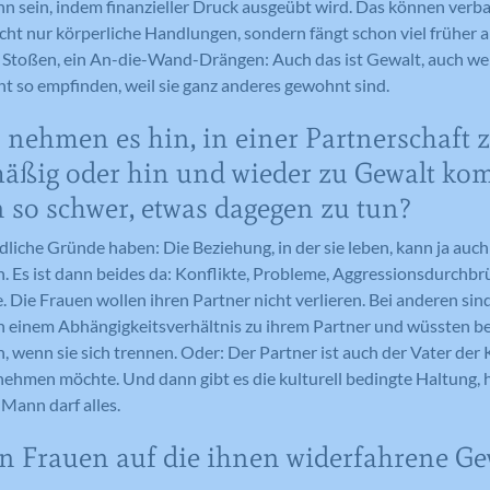
n sein, indem finanzieller Druck ausgeübt wird. Das können verb
cht nur körperliche Handlungen, sondern fängt schon viel früher a
 Stoßen, ein An-die-Wand-Drängen: Auch das ist Gewalt, auch 
t so empfinden, weil sie ganz anderes gewohnt sind.
 nehmen es hin, in einer Partnerschaft z
lmäßig oder hin und wieder zu Gewalt k
en so schwer, etwas dagegen zu tun?
liche Gründe haben: Die Beziehung, in der sie leben, kann ja auch
. Es ist dann beides da: Konflikte, Probleme, Aggressionsdurchbr
 Die Frauen wollen ihren Partner nicht verlieren. Bei anderen sind 
n einem Abhängigkeitsverhältnis zu ihrem Partner und wüssten bei
, wenn sie sich trennen. Oder: Der Partner ist auch der Vater der
ehmen möchte. Und dann gibt es die kulturell bedingte Haltung, h
Mann darf alles.
n Frauen auf die ihnen widerfahrene Ge