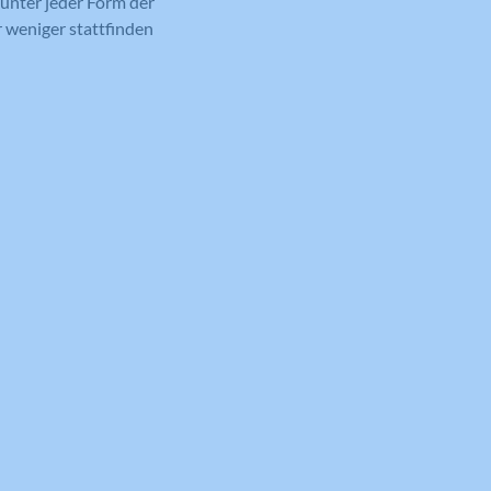
 unter jeder Form der
 weniger stattfinden