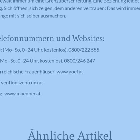
Gewalt immer um eine Grenzüberschreitung. Eine Beziehung leidet
Anbieter
Google Analytics
 Sich öffnen, sich zeigen, dem anderen vertrauen: Das wird immer
Laufzeit
1 Tag
inge mit sich selber ausmachen.
Laufzeit
1 Tag
Registriert eine eindeutige ID auf
mobilen Geräten, um Tracking
Registriert eine eindeutige ID, die
Zweck
Telefonnummern und Websites:
basierend auf dem geografischen GPS-
verwendet wird, um statistische Daten
Zweck
Standort zu ermöglichen.
dazu, wie der Besucher die Website
e
: (Mo–So, 0–24 Uhr, kostenlos), 0800/222 555
nutzt, zu generieren.
 (Mo–So, 0–24 Uhr, kostenlos), 0800/246 247
reichische Frauenhäuser:
www.aoef.at
Name
VISITOR_INFO1_LIVE
Name
_ga
rventionszentrum.at
Anbieter
YouTube
g: www.maenner.at
Anbieter
Google Analytics
Laufzeit
179 Tage
Laufzeit
2 Jahre
Versucht, die Benutzerbandbreite auf
Zweck
Seiten mit integrierten YouTube-Videos
Registriert eine eindeutige ID, die
zu schätzen.
verwendet wird, um statistische Daten
Ähnliche Artikel
Zweck
dazu, wie der Besucher die Website