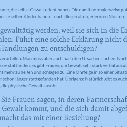
Laufzeit
Session
Such- und/oder Navigationsverlaufs jedes
Wird von Google Analytics verwendet,
nner, die selbst Gewalt erlebt haben. Die damit normalerweise g
Zweck
um die Anforderungsrate
Besuchers zu erstellen. Es können identifizierbare
Eindeutige ID, die die Sitzung des
nn sie selber Kinder haben – nach diesen alten, erlernten Mustern 
Zweck
einzuschränken.
oder eindeutige Daten gesammelt werden.
Benutzers identifiziert.
Anonymisierte Daten werden evtl. mit Dritten
gewalttätig werden, weil sie sich in die 
geteilt.
hlen: Führt eine solche Erklärung nicht 
Cookie-Informationen anzeigen
Name
NID
Name
_gat
Name
cookie_optin
e Handlungen zu entschuldigen?
Anbieter
Google Maps
Anbieter
Google Analytics
 verurteilen. Man muss aber auch nach den Ursachen suchen. Noch 
Anbieter
Meine Familie
siv stattfinden. Es gibt Frauen, die Gewalt sehr stark verbal aus
Laufzeit
6 Monate
Laufzeit
1 Minute
Laufzeit
1 Jahr
ht mehr zu helfen und schlagen zu. Eine Ohrfeige in so einer Situa
r schon länger stattgefunden hat. Übrigens: Natürlich gibt es auc
Wird zum Entsperren von Google Maps
Wird von Google Analytics verwendet,
Dieses Cookie wird verwendet, um Ihre
Zweck
t, die physische Gewalt ausübt.
Inhalten verwendet.
Zweck
um die Anforderungsrate
Zweck
Cookie-Einstellungen für diese Website
einzuschränken.
zu speichern.
ie Frauen sagen, in deren Partnerschaft
u Gewalt kommt, und die sich damit abg
Name
GPS
macht das mit einer Beziehung?
Name
_gid
Anbieter
YouTube