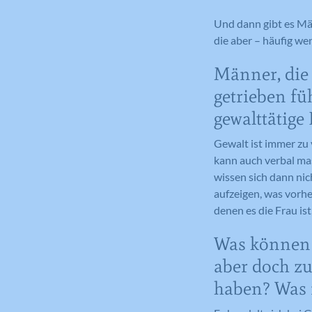
Und dann gibt es Mä
die aber – häufig we
Männer, die 
getrieben fü
gewalttätig
Gewalt ist immer zu
kann auch verbal mas
wissen sich dann nic
aufzeigen, was vorhe
denen es die Frau is
Was können S
aber doch z
haben? Was 