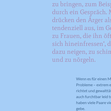
zu bringen, zum Beis
durch ein Gespräch.
drücken den Ärger al
tendenziell aus, im G
zu Frauen, die ihn öft
sich hineinfressen‘, 
dazu neigen, zu sch
und zu nörgeln.
Wenn es für einen Ma
Probleme – extrem en
richtet und gewalttä
auch furchtbar leid 
haben viele Paare vi
gebe.