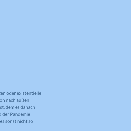
en oder existentielle
sion nach außen
ist, dem es danach
end der Pandemie
es sonst nicht so