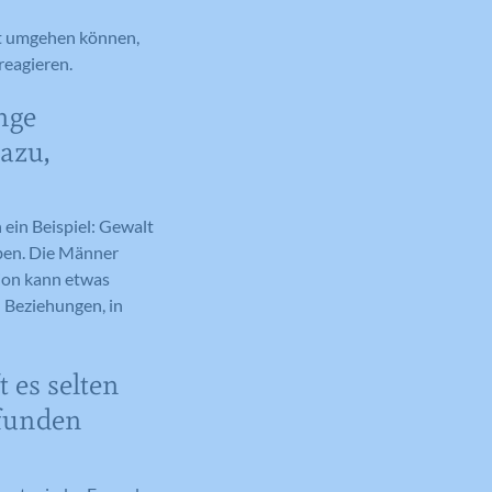
ut umgehen können,
reagieren.
Enge
dazu,
ein Beispiel: Gewalt
üben. Die Männer
tion kann etwas
h Beziehungen, in
 es selten
efunden