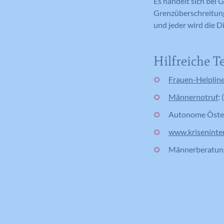
Es handelt sich bei 
Grenzüberschreitung.
und jeder wird die D
Hilfreiche 
Frauen-Helplin
Männernotruf
:
Autonome Öster
www.kriseninte
Männerberatun