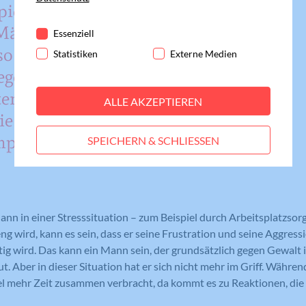
piel
Essenzielle Cookies werden für grundlegende
 Männer
Funktionen der Webseite benötigt. Dadurch ist
Essenziell
gewährleistet, dass die Webseite einwandfrei
so
Statistiken
Externe Medien
funktioniert.
egensatz
Cookie-Informationen anzeigen
Name
fe_typo_user
er ‚in
ALLE AKZEPTIEREN
Statistiken
die auch
Anbieter
Meine Familie
Statistik-Cookies helfen uns zu verstehen, wie
impfen
SPEICHERN & SCHLIESSEN
Benutzer mit unserer Webseite interagieren,
Laufzeit
Session
indem Informationen anonym gesammelt und
gemeldet werden. Die gesammelten
Eindeutige ID, die die Sitzung des
Zweck
Benutzers identifiziert.
Informationen helfen uns, unser
Webseitenangebot laufend zu verbessern.
nn in einer Stresssituation – zum Beispiel durch Arbeitsplatzsorg
Cookie-Informationen anzeigen
Name
_gat_lokal
g wird, kann es sein, dass er seine Frustration und seine Aggres
tig wird. Das kann ein Mann sein, der grundsätzlich gegen Gewalt 
Name
PHPSESSID
Externe Medien
Anbieter
Google Analytics
tut. Aber in dieser Situation hat er sich nicht mehr im Griff. Währ
Diese Cookies werden dazu verwendet, die
Anbieter
Meine Familie
el mehr Zeit zusammen verbracht, da kommt es zu Reaktionen, die 
Besucher all unserer Websites nachzuverfolgen.
Laufzeit
1 Minute
Sie können dazu verwendet werden, ein Profil des