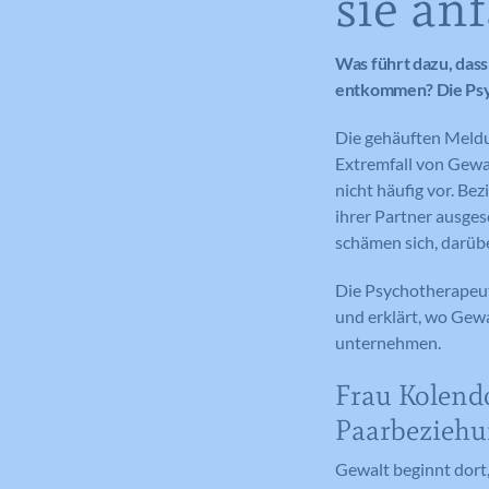
sie an
Was führt dazu, das
entkommen? Die Psy
Die gehäuften Meldu
Extremfall von Gewal
nicht häufig vor. Be
ihrer Partner ausgese
schämen sich, darübe
Die Psychotherapeut
und erklärt, wo Gewa
unternehmen.
Frau Kolendo
Paarbeziehu
Gewalt beginnt dort