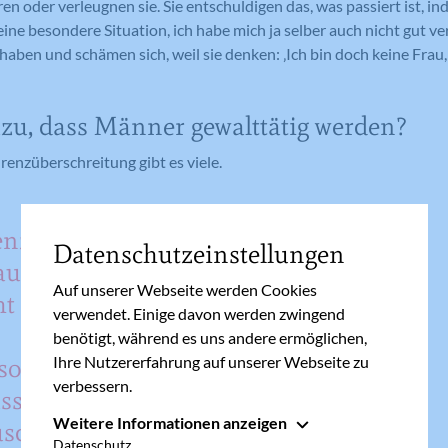
en oder verleugnen sie. Sie entschuldigen das, was passiert ist, in
eine besondere Situation, ich habe mich ja selber auch nicht gut ver
haben und schämen sich, weil sie denken: ‚Ich bin doch keine Frau,
zu, dass Männer gewalttätig werden?
renzüberschreitung gibt es viele.
nziell
Datenschutzeinstellungen
aus zu
Auf unserer Webseite werden Cookies
ht immer
verwendet. Einige davon werden zwingend
benötigt, während es uns andere ermöglichen,
 sondern
Ihre Nutzererfahrung auf unserer Webseite zu
verbessern.
ssen,
Weitere Informationen anzeigen
usdruck
Essenziell
Datenschutz