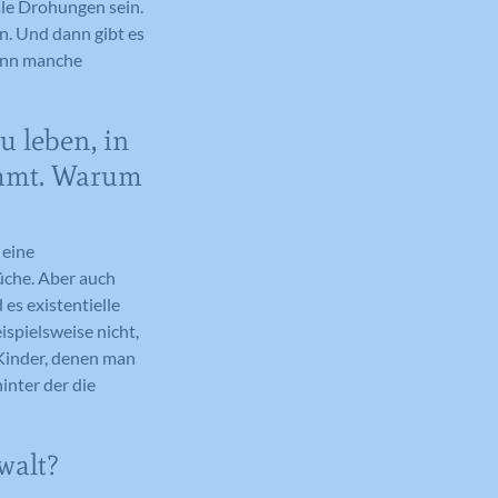
ale Drohungen sein.
n. Und dann gibt es
wenn manche
u leben, in
ommt. Warum
 eine
üche. Aber auch
es existentielle
spielsweise nicht,
 Kinder, denen man
inter der die
walt?