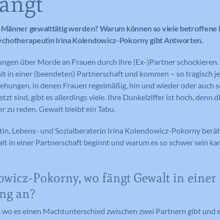
fängt
s Männer gewalttätig werden? Warum können so viele betroffene 
chotherapeutin Irina Kolendowicz-Pokorny gibt Antworten.
ngen über Morde an Frauen durch ihre (Ex-)Partner schockieren. S
t in einer (beendeten) Partnerschaft und kommen – so tragisch jede
ziehungen, in denen Frauen regelmäßig, hin und wieder oder auch 
tzt sind, gibt es allerdings viele. Ihre Dunkelziffer ist hoch, denn
r zu reden. Gewalt bleibt ein Tabu.
in, Lebens- und Sozialberaterin Irina Kolendowicz-Pokorny berät
lt in einer Partnerschaft beginnt und warum es so schwer sein ka
wicz-Pokorny, wo fängt Gewalt in einer
ng an?
, wo es einen Machtunterschied zwischen zwei Partnern gibt und 