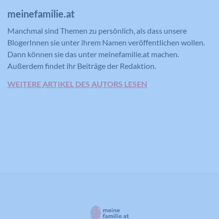
Verwendet von Google DoubleClick, um
meinefamilie.at
die Handlungen des Benutzers auf der
Webseite nach der Anzeige oder dem
Manchmal sind Themen zu persönlich, als dass unsere
Klicken auf eine der Anzeigen des
BlogerInnen sie unter ihrem Namen veröffentlichen wollen.
Zweck
Anbieters zu registrieren und zu
Dann können sie das unter meinefamilie.at machen.
melden, mit dem Zweck der Messung
Außerdem findet ihr Beiträge der Redaktion.
der Wirksamkeit einer Werbung und
der Anzeige zielgerichteter Werbung
WEITERE ARTIKEL DES AUTORS LESEN
für den Benutzer.
Name
CONSENT
Anbieter
YouTube
Laufzeit
16 Jahre
Registriert anonyme statistische Daten
Zweck
zum Abspielverhalten von Videos.