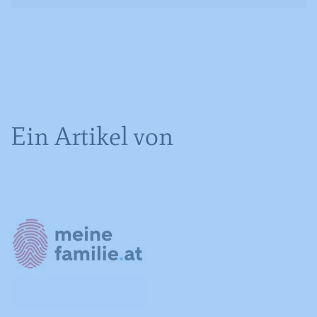
dazu, wie der Besucher die Website
nutzt, zu generieren.
Name
YSC
Anbieter
YouTube
Laufzeit
Session
Ein Artikel von
Registriert eine eindeutige ID, um
Zweck
Statistiken der Videos von YouTube, die
der Benutzer gesehen hat, zu behalten.
Name
IDE
Anbieter
YouTube
Laufzeit
390 Tage