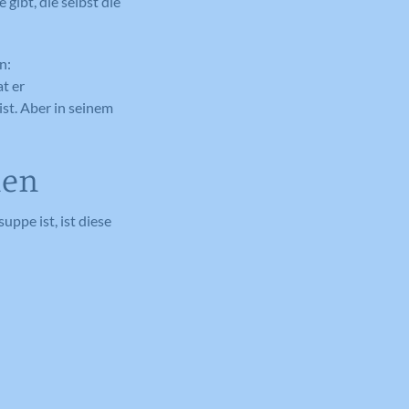
gibt, die selbst die
n:
t er
ist. Aber in seinem
nen
uppe ist, ist diese