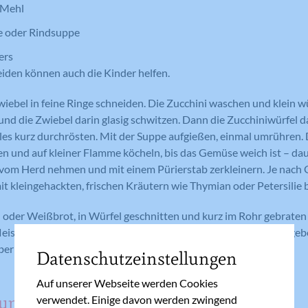
) Mehl
 oder Rindsuppe
ers
iden können auch die Kinder helfen.
wiebel in feine Ringe schneiden. Die Zucchini waschen und klein wü
und die Zwiebel darin glasig schwitzen. Dann die Zucchiniwürfel 
les kurz durchrösten. Mit der Suppe aufgießen, einmal umrühren.
en und auf kleiner Flamme köcheln, bis das Gemüse weich ist – da
vom Herd nehmen und mit einem Pürierstab zerkleinern. Je nach
it kleingehackten, frischen Kräutern wie Thymian oder Petersilie 
oder Weißbrot, in Würfel geschnitten und kurz im Rohr gebraten 
fleischten Gemüsemuffeln passt auch eine Handvoll der – zugege
ber beliebten – Backerbsen als Suppeneinlage.
Datenschutzeinstellungen
Auf unserer Webseite werden Cookies
suppe
verwendet. Einige davon werden zwingend