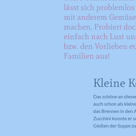
lässt sich problemlos
mit anderem Gemüse
machen. Probiert do
einfach nach Lust u
bzw. den Vorlieben e
Familien aus!
Kleine K
Das schöne an diese
auch schon als klei
das Brennen in den A
Zucchini konnte er 
Gießen der Suppe zu