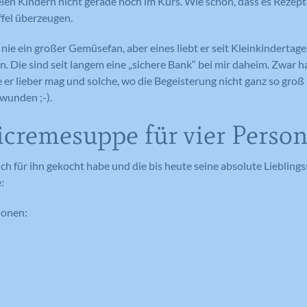
len Kindern nicht gerade hoch im Kurs. Wie schön, dass es Rezepte 
el überzeugen.
ie ein großer Gemüsefan, aber eines liebt er seit Kleinkindertage
Die sind seit langem eine „sichere Bank“ bei mir daheim. Zwar ha
e er lieber mag und solche, wo die Begeisterung nicht ganz so groß 
hwunden ;-).
cremesuppe für vier Perso
ich für ihn gekocht habe und die bis heute seine absolute Lieblingss
:
sonen: