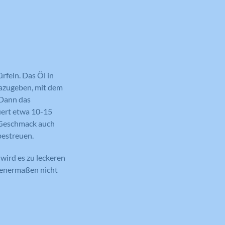
rfeln. Das Öl in
dazugeben, mit dem
 Dann das
uert etwa 10-15
 Geschmack auch
bestreuen.
wird es zu leckeren
benermaßen nicht