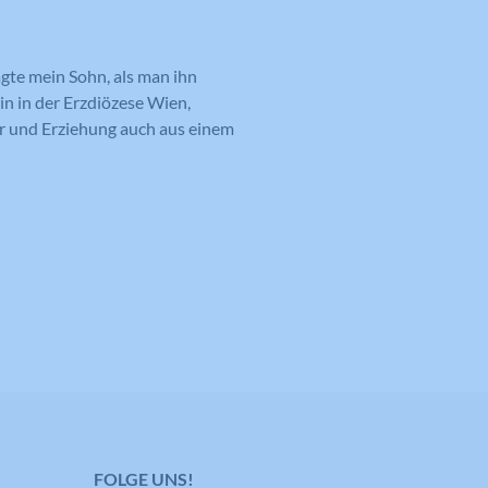
agte mein Sohn, als man ihn
in in der Erzdiözese Wien,
er und Erziehung auch aus einem
FOLGE UNS!