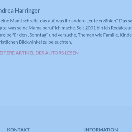
Laufzeit
2 Jahre
ndrea Harringer
Versucht, die Benutzerbandbreite auf
Zweck
Seiten mit integrierten YouTube-Videos
Registriert eine eindeutige ID, die
eine Mami schreibt das auf, was ihr andere Leute erzählen.“ Das s
zu schätzen.
verwendet wird, um statistische Daten
agte, was seine Mama beruflich mache. Seit 2001 bin ich Redakteur
Zweck
dazu, wie der Besucher die Website
hreibe für den „Sonntag“ und versuche, Themen wie Familie, Kind
nutzt, zu generieren.
ristlichen Blickwinkel zu beleuchten.
Name
YSC
ITERE ARTIKEL DES AUTORS LESEN
Anbieter
YouTube
Laufzeit
Session
Registriert eine eindeutige ID, um
Zweck
Statistiken der Videos von YouTube, die
der Benutzer gesehen hat, zu behalten.
Name
IDE
KONTAKT
INFORMATION