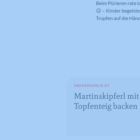
Beim Pürieren rate ic
😉 – Kinder begeiste
Tropfen auf die Händ
MEINEFAMILIE.AT
Martinskipferl mi
Topfenteig backen