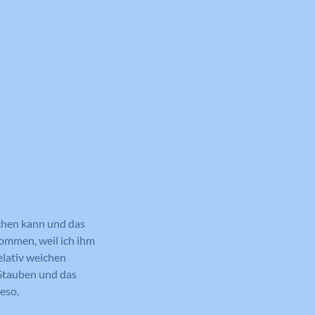
chen kann und das
ommen, weil ich ihm
elativ weichen
 Stauben und das
eso.