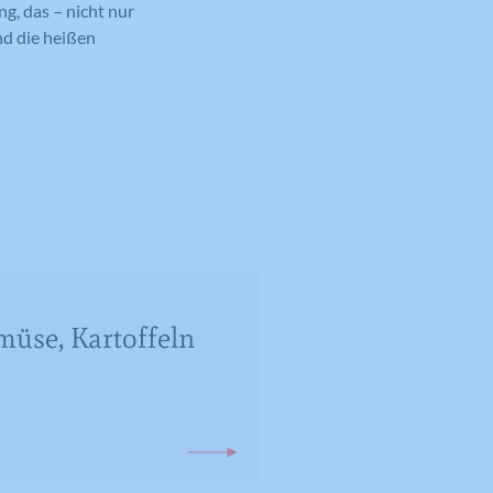
ng, das – nicht nur
nd die heißen
müse, Kartoffeln