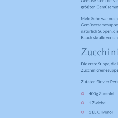
Gemüse steht bei vie
größten Gemüsemuff
Mein Sohn war noch n
Gemüsecremesuppen. 
natürlich Suppen, di
Bauch sie alle versc
Zucchini
Die erste Suppe, die 
Zucchinicremesuppe
Zutaten für vier Per
400g Zucchini
1 Zwiebel
1 EL Olivenöl