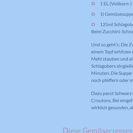
1 EL (Vollkorn-
1l Gemüsesuppe
125ml Schlagob
Beim Zucchini-Schne
Und so geht’s: Die Z
einem Topf erhitzen 
Mehl stauben und al
Schlagobers eingieß
Minuten. Die Suppe 
noch pfeffern oder m
Dazu passt Schwarz- 
Croutons. Bei einge
wirklich gesunden, a
Diese Gemüsecreme