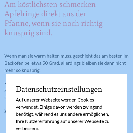
Am köstlichsten schmecken
Apfelringe direkt aus der
Pfanne, wenn sie noch richtig
knusprig sind.
Wenn man sie warm halten muss, geschieht das am besten im
Backofen bei etwa 50 Grad, allerdings bleiben sie dann nicht
mehr so knusprig.
Vor dem Servieren können die Apfelringe mit etwas
Datenschutzeinstellungen
Staubzucker oder Zimt bestreut werden. Auch Apfelmus
oder beliebiges Kompott wird gerne dazugereicht.
Auf unserer Webseite werden Cookies
verwendet. Einige davon werden zwingend
Weitere Apfel-Rezepte
benötigt, während es uns andere ermöglichen,
Ihre Nutzererfahrung auf unserer Webseite zu
verbessern.