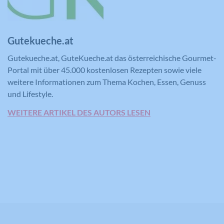
zu schätzen.
verwendet wird, um statistische Daten
Zweck
dazu, wie der Besucher die Website
nutzt, zu generieren.
Gutekueche.at
Name
YSC
Gutekueche.at, GuteKueche.at das österreichische Gourmet-
Anbieter
YouTube
Portal mit über 45.000 kostenlosen Rezepten sowie viele
weitere Informationen zum Thema Kochen, Essen, Genuss
Laufzeit
Session
und Lifestyle.
WEITERE ARTIKEL DES AUTORS LESEN
Registriert eine eindeutige ID, um
Zweck
Statistiken der Videos von YouTube, die
der Benutzer gesehen hat, zu behalten.
Name
IDE
Anbieter
YouTube
Laufzeit
390 Tage