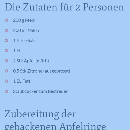
Die Zutaten für 2 Personen
200 g Mehl
200 ml Milch
1 Prise Salz
1 Ei
2 Stk Äpfel (mürb)
0.5 Stk Zitrone (ausgepresst)
1 EL Fett
Staubzucker zum Bestreuen
Zubereitung der
gebackenen Apfelringe