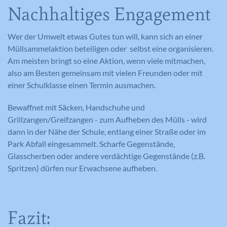
Nachhaltiges Engagement
Laufzeit
390 Tage
Wer der Umwelt etwas Gutes tun will, kann sich an einer
Verwendet von Google DoubleClick, um
Müllsammelaktion beteiligen oder selbst eine organisieren.
die Handlungen des Benutzers auf der
Webseite nach der Anzeige oder dem
Am meisten bringt so eine Aktion, wenn viele mitmachen,
Klicken auf eine der Anzeigen des
also am Besten gemeinsam mit vielen Freunden oder mit
Zweck
Anbieters zu registrieren und zu
einer Schulklasse einen Termin ausmachen.
melden, mit dem Zweck der Messung
der Wirksamkeit einer Werbung und
Bewaffnet mit Säcken, Handschuhe und
der Anzeige zielgerichteter Werbung
Grillzangen/Greifzangen - zum Aufheben des Mülls - wird
für den Benutzer.
dann in der Nähe der Schule, entlang einer Straße oder im
Park Abfall eingesammelt. Scharfe Gegenstände,
Glasscherben oder andere verdächtige Gegenstände (z.B.
Spritzen) dürfen nur Erwachsene aufheben.
Name
CONSENT
Anbieter
YouTube
Fazit:
Laufzeit
16 Jahre