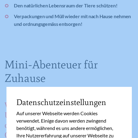
Den natürlichen Lebensraum der Tiere schützen!
Verpackungen und Müll wieder mit nach Hause nehmen
und ordnungsgemäss entsorgen!
Mini-Abenteuer für
Zuhause
Datenschutzeinstellungen
Wie wäre es mit einer
Auf unserer Webseite werden Cookies
Übernachtung am Balkon
verwendet. Einige davon werden zwingend
oder im Zelt im eigenen
benötigt, während es uns andere ermöglichen,
Garten?
Ihre Nutzererfahrung auf unserer Webseite zu