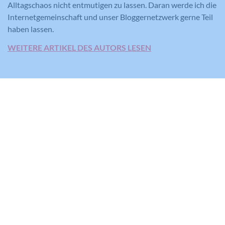
Alltagschaos nicht entmutigen zu lassen. Daran werde ich die
Internetgemeinschaft und unser Bloggernetzwerk gerne Teil
haben lassen.
WEITERE ARTIKEL DES AUTORS LESEN
KONTAKT
M
redaktion@meinefamilie.at
T
+43 (0) 1/515 52-3577