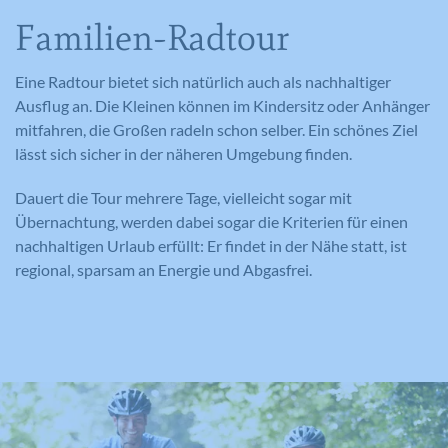
Name
GPS
Familien-Radtour
Name
_gid
Anbieter
YouTube
Eine Radtour bietet sich natürlich auch als nachhaltiger
Anbieter
Google Analytics
Ausflug an. Die Kleinen können im Kindersitz oder Anhänger
Laufzeit
1 Tag
mitfahren, die Großen radeln schon selber. Ein schönes Ziel
Laufzeit
1 Tag
lässt sich sicher in der näheren Umgebung finden.
Registriert eine eindeutige ID auf
mobilen Geräten, um Tracking
Registriert eine eindeutige ID, die
Zweck
Dauert die Tour mehrere Tage, vielleicht sogar mit
basierend auf dem geografischen GPS-
verwendet wird, um statistische Daten
Zweck
Übernachtung, werden dabei sogar die Kriterien für einen
Standort zu ermöglichen.
dazu, wie der Besucher die Website
nachhaltigen Urlaub erfüllt: Er findet in der Nähe statt, ist
nutzt, zu generieren.
regional, sparsam an Energie und Abgasfrei.
Name
VISITOR_INFO1_LIVE
Name
_ga
Anbieter
YouTube
Anbieter
Google Analytics
Laufzeit
179 Tage
Laufzeit
2 Jahre
Versucht, die Benutzerbandbreite auf