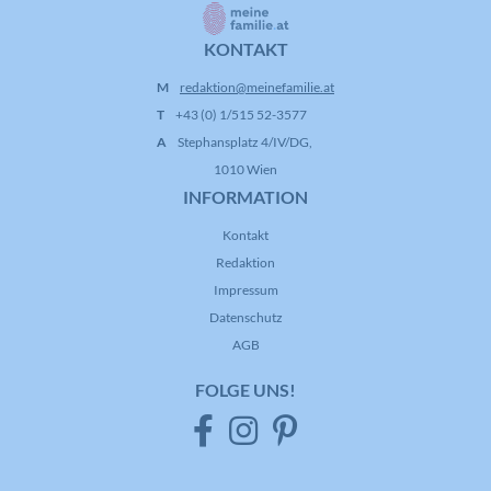
KONTAKT
Name
CONSENT
M
redaktion@meinefamilie.at
T
+43 (0) 1/515 52-3577
Anbieter
YouTube
A
Stephansplatz 4/IV/DG,
1010 Wien
Laufzeit
16 Jahre
INFORMATION
Registriert anonyme statistische Daten
Zweck
Kontakt
zum Abspielverhalten von Videos.
Redaktion
Impressum
Datenschutz
AGB
FOLGE UNS!