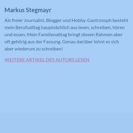
Zweck
Statistiken der Videos von YouTube, die
Markus Stegmayr
der Benutzer gesehen hat, zu behalten.
Als freier Journalist, Blogger und Hobby-Gastrosoph besteht
mein Berufsalltag hauptsächlich aus lesen, schreiben, hören
und essen. Mein Familienalltag bringt diesen Rahmen aber
Name
IDE
oft gehörig aus der Fassung. Genau darüber lohnt es sich
aber wiederum zu schreiben!
Anbieter
YouTube
WEITERE ARTIKEL DES AUTORS LESEN
Laufzeit
390 Tage
Verwendet von Google DoubleClick, um
die Handlungen des Benutzers auf der
Webseite nach der Anzeige oder dem
Klicken auf eine der Anzeigen des
Zweck
Anbieters zu registrieren und zu
melden, mit dem Zweck der Messung
der Wirksamkeit einer Werbung und
der Anzeige zielgerichteter Werbung
für den Benutzer.