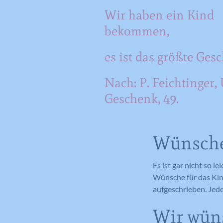
Wir haben ein Kind
bekommen,
es ist das größte Ges
Nach: P. Feichtinger,
Geschenk, 49.
Wünsche
Es ist gar nicht so l
Wünsche für das Kin
aufgeschrieben. Jed
Wir wün