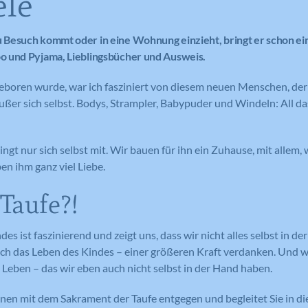
ele
Besuch kommt oder in eine Wohnung einzieht, bringt er schon eini
 und Pyjama, Lieblingsbücher und Ausweis.
eboren wurde, war ich fasziniert von diesem neuen Menschen, der 
ßer sich selbst. Bodys, Strampler, Babypuder und Windeln: All da
ngt nur sich selbst mit. Wir bauen für ihn ein Zuhause, mit allem,
en ihm ganz viel Liebe.
Taufe?!
es ist faszinierend und zeigt uns, dass wir nicht alles selbst in d
uch das Leben des Kindes – einer größeren Kraft verdanken. Und
m Leben – das wir eben auch nicht selbst in der Hand haben.
en mit dem Sakrament der Taufe entgegen und begleitet Sie in die