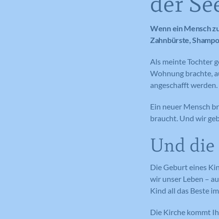
der Se
Wenn ein Mensch zu 
Zahnbürste, Shampoo
Als meinte Tochter g
Wohnung brachte, au
angeschafft werden.
Ein neuer Mensch bri
braucht. Und wir geb
Und die 
Die Geburt eines Kind
wir unser Leben – a
Kind all das Beste i
Die Kirche kommt Ihn