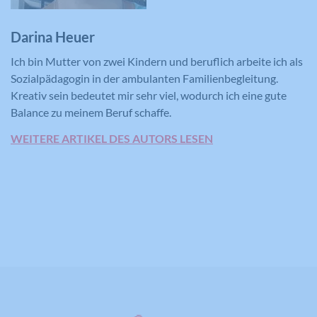
Laufzeit
390 Tage
Darina Heuer
Verwendet von Google DoubleClick, um
die Handlungen des Benutzers auf der
Ich bin Mutter von zwei Kindern und beruflich arbeite ich als
Webseite nach der Anzeige oder dem
Sozialpädagogin in der ambulanten Familienbegleitung.
Klicken auf eine der Anzeigen des
Kreativ sein bedeutet mir sehr viel, wodurch ich eine gute
Zweck
Anbieters zu registrieren und zu
Balance zu meinem Beruf schaffe.
melden, mit dem Zweck der Messung
der Wirksamkeit einer Werbung und
WEITERE ARTIKEL DES AUTORS LESEN
der Anzeige zielgerichteter Werbung
für den Benutzer.
Name
CONSENT
Anbieter
YouTube
Laufzeit
16 Jahre