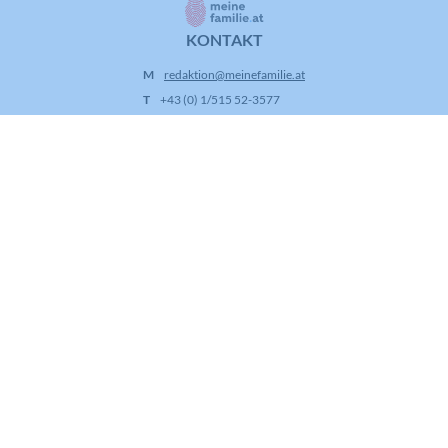
Registriert anonyme statistische Daten
Zweck
zum Abspielverhalten von Videos.
KONTAKT
M
redaktion@meinefamilie.at
T
+43 (0) 1/515 52-3577
A
Stephansplatz 4/IV/DG,
1010 Wien
INFORMATION
Kontakt
Redaktion
Impressum
Datenschutz
AGB
FOLGE UNS!