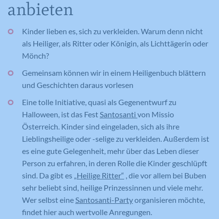
Sie können dazu verwendet werden, ein Profil des
anbieten
Laufzeit
Session
Such- und/oder Navigationsverlaufs jedes
Wird von Google Analytics verwendet,
Zweck
um die Anforderungsrate
Besuchers zu erstellen. Es können identifizierbare
Eindeutige ID, die die Sitzung des
Kinder lieben es, sich zu verkleiden. Warum denn nicht
Zweck
einzuschränken.
oder eindeutige Daten gesammelt werden.
Benutzers identifiziert.
als Heiliger, als Ritter oder Königin, als Lichttägerin oder
Anonymisierte Daten werden evtl. mit Dritten
Mönch?
geteilt.
Cookie-Informationen anzeigen
Gemeinsam können wir in einem Heiligenbuch blättern
Name
NID
Name
_gat
Name
cookie_optin
und Geschichten daraus vorlesen
Anbieter
Google Maps
Anbieter
Google Analytics
Anbieter
Meine Familie
Eine tolle Initiative, quasi als Gegenentwurf zu
Halloween, ist das Fest
Santosanti
von Missio
Laufzeit
6 Monate
Laufzeit
1 Minute
Laufzeit
1 Jahr
Österreich. Kinder sind eingeladen, sich als ihre
Lieblingsheilige oder -selige zu verkleiden. Außerdem ist
Wird zum Entsperren von Google Maps
Wird von Google Analytics verwendet,
Dieses Cookie wird verwendet, um Ihre
Zweck
es eine gute Gelegenheit, mehr über das Leben dieser
Inhalten verwendet.
Zweck
um die Anforderungsrate
Zweck
Cookie-Einstellungen für diese Website
Person zu erfahren, in deren Rolle die Kinder geschlüpft
einzuschränken.
zu speichern.
sind. Da gibt es
„Heilige Ritter“
, die vor allem bei Buben
sehr beliebt sind, heilige Prinzessinnen und viele mehr.
Name
GPS
Wer selbst eine
Santosanti-Party
organisieren möchte,
Name
_gid
findet hier auch wertvolle Anregungen.
Anbieter
YouTube