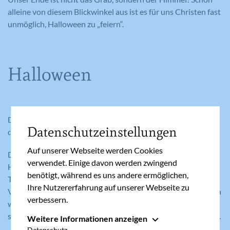
alleine von diesem Blickwinkel aus ist es für uns Christen fast
unmöglich, Halloween zu „feiern“.
Halloween
Die Schönheit der Heiligen steht im krassen Gegensatz zu
Datenschutzeinstellungen
den Furcht einflößenden Fratzen von Halloween.
Auf unserer Webseite werden Cookies
Der Name Halloween stammt aus dem englischen All
verwendet. Einige davon werden zwingend
Hallows Evening - also der Vorabend zu Allerheiligen. In der
benötigt, während es uns andere ermöglichen,
Tradition glaubte man, dass die herumirrenden Seelen am
Ihre Nutzererfahrung auf unserer Webseite zu
Vorabend von Allerheiligen zu ihren Häusern zurückkommen
verbessern.
würden. Um sich gegen diesen Spuk zu wehren, verkleideten
sich die Menschen als Geister, um die Geister abzuschrecken.
Weitere Informationen anzeigen
Essenziell
Datenschutz