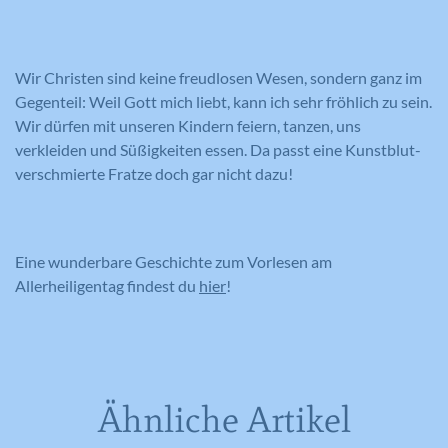
Anbieter
Google Analytics
Laufzeit
1 Tag
Laufzeit
1 Tag
Wir Christen sind keine freudlosen Wesen, sondern ganz im
Registriert eine eindeutige ID auf
Gegenteil: Weil Gott mich liebt, kann ich sehr fröhlich zu sein.
mobilen Geräten, um Tracking
Registriert eine eindeutige ID, die
Zweck
Wir dürfen mit unseren Kindern feiern, tanzen, uns
basierend auf dem geografischen GPS-
verwendet wird, um statistische Daten
Zweck
Standort zu ermöglichen.
verkleiden und Süßigkeiten essen. Da passt eine Kunstblut-
dazu, wie der Besucher die Website
nutzt, zu generieren.
verschmierte Fratze doch gar nicht dazu!
Name
VISITOR_INFO1_LIVE
Name
_ga
Eine wunderbare Geschichte zum Vorlesen am
Anbieter
YouTube
Allerheiligentag findest du
hier
!
Anbieter
Google Analytics
Laufzeit
179 Tage
Laufzeit
2 Jahre
Versucht, die Benutzerbandbreite auf
Zweck
Seiten mit integrierten YouTube-Videos
Registriert eine eindeutige ID, die
Ähnliche Artikel
zu schätzen.
verwendet wird, um statistische Daten
Zweck
dazu, wie der Besucher die Website