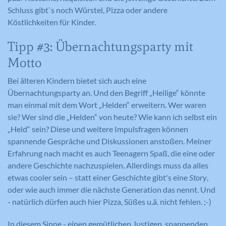
Registriert eine eindeutige ID auf
Schluss gibt`s noch Würstel, Pizza oder andere
mobilen Geräten, um Tracking
Registriert eine eindeutige ID, die
Köstlichkeiten für Kinder.
Zweck
basierend auf dem geografischen GPS-
verwendet wird, um statistische Daten
Zweck
Standort zu ermöglichen.
dazu, wie der Besucher die Website
Tipp #3: Übernachtungsparty mit
nutzt, zu generieren.
Motto
Bei älteren Kindern bietet sich auch eine
Name
VISITOR_INFO1_LIVE
Übernachtungsparty an. Und den Begriff „Heilige“ könnte
Name
_ga
man einmal mit dem Wort „Helden“ erweitern. Wer waren
Anbieter
YouTube
sie? Wer sind die „Helden“ von heute? Wie kann ich selbst ein
Anbieter
Google Analytics
Laufzeit
179 Tage
„Held“ sein? Diese und weitere Impulsfragen können
Laufzeit
2 Jahre
spannende Gespräche und Diskussionen anstoßen. Meiner
Versucht, die Benutzerbandbreite auf
Erfahrung nach macht es auch Teenagern Spaß, die eine oder
Zweck
Seiten mit integrierten YouTube-Videos
Registriert eine eindeutige ID, die
andere Geschichte nachzuspielen. Allerdings muss da alles
zu schätzen.
verwendet wird, um statistische Daten
etwas cooler sein – statt einer Geschichte gibt's eine
Story
,
Zweck
dazu, wie der Besucher die Website
oder wie auch immer die nächste Generation das nennt. Und
nutzt, zu generieren.
- natürlich dürfen auch hier Pizza, Süßes u.ä. nicht fehlen. ;-)
Name
YSC
In diesem Sinne - einen gemütlichen, lustigen, spannenden