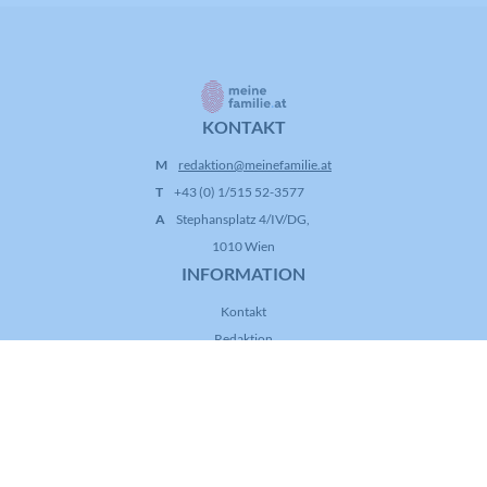
KONTAKT
M
redaktion@meinefamilie.at
T
+43 (0) 1/515 52-3577
A
Stephansplatz 4/IV/DG,
1010 Wien
INFORMATION
Kontakt
Redaktion
Impressum
Datenschutz
AGB
FOLGE UNS!