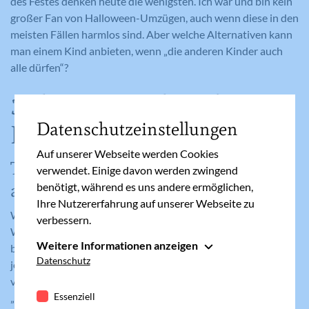
des Festes denken heute die wenigsten. Ich war und bin kein
großer Fan von Halloween-Umzügen, auch wenn diese in den
meisten Fällen harmlos sind. Aber welche Alternativen kann
man einem Kind anbieten, wenn „die anderen Kinder auch
alle dürfen“?
3 alternative Ideen für
Datenschutzeinstellungen
Halloween
Auf unserer Webseite werden Cookies
Tipp #1: Auf Allerheiligen
verwendet. Einige davon werden zwingend
aufmerksam machen
benötigt, während es uns andere ermöglichen,
Ihre Nutzererfahrung auf unserer Webseite zu
Wir kaufen Süßigkeiten für Kinder, die an unserer Tür läuten.
verbessern.
Wir wollen niemanden mit leeren Händen wegschicken, der
Weitere Informationen anzeigen
bei uns anläutet - egal ob ein Bettler, ein Kind oder sonst
Essenziell
Datenschutz
jemand. Aber wir bereiten dazu schön gestaltete Kärtchen
Essenzielle Cookies werden für grundlegende
vor mit: „Wir wünschen Dir ein schönes Allerheiligenfest“,
Funktionen der Webseite benötigt. Dadurch ist
Essenziell
„Schönes Allerheiligenfest“ o.ä.. Jedes Kind das an der Tür
gewährleistet, dass die Webseite einwandfrei