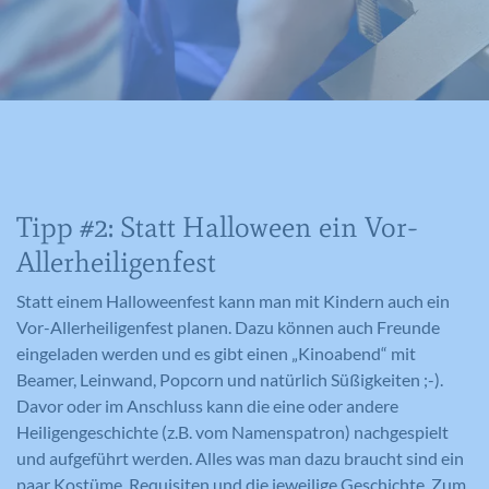
oder eindeutige Daten gesammelt werden.
Benutzers identifiziert.
Anonymisierte Daten werden evtl. mit Dritten
geteilt.
Cookie-Informationen anzeigen
Name
NID
Name
_gat
Name
cookie_optin
Anbieter
Google Maps
Anbieter
Google Analytics
Anbieter
Meine Familie
Laufzeit
6 Monate
Laufzeit
1 Minute
Laufzeit
1 Jahr
Tipp #2: Statt Halloween ein Vor-
Wird zum Entsperren von Google Maps
Wird von Google Analytics verwendet,
Dieses Cookie wird verwendet, um Ihre
Zweck
Allerheiligenfest
Inhalten verwendet.
Zweck
um die Anforderungsrate
Zweck
Cookie-Einstellungen für diese Website
einzuschränken.
zu speichern.
Statt einem Halloweenfest kann man mit Kindern auch ein
Vor-Allerheiligenfest planen. Dazu können auch Freunde
eingeladen werden und es gibt einen „Kinoabend“ mit
Name
GPS
Beamer, Leinwand, Popcorn und natürlich Süßigkeiten ;-).
Name
_gid
Davor oder im Anschluss kann die eine oder andere
Anbieter
YouTube
Heiligengeschichte (z.B. vom Namenspatron) nachgespielt
Anbieter
Google Analytics
Laufzeit
1 Tag
und aufgeführt werden. Alles was man dazu braucht sind ein
Laufzeit
1 Tag
paar Kostüme, Requisiten und die jeweilige Geschichte. Zum