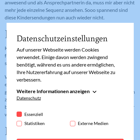
anwesend und als Ansprechpartnerin da, muss mir aber nicht
mehr jede einzelne Sequenz ansehen. Sooo spannend sind
diese Kindersendungen nun auch wieder nicht.
Dauer – möglichst kurz
Datenschutzeinstellungen
Kinder unter drei Jahren sollten so gut wie gar nicht
Auf unserer Webseite werden Cookies
fernsehen, ab drei Jahren etwa 30 Minuten am Tag und ab
verwendet. Einige davon werden zwingend
sechs Jahren darf es etwa eine Stunde pro Tag sein.
benötigt, während es uns andere ermöglichen,
Ihre Nutzererfahrung auf unserer Webseite zu
Wenn man seine Kinder nach dem Fernsehen beobachtet,
verbessern.
erkennt man genau, ob sie zu lange vor der Mattscheibe
Weitere Informationen anzeigen
gesessen sind. Meine Beiden sind dann überdreht und neigen
Essenziell
Datenschutz
zu aggressivem Verhalten, andere Kinder wiederum sind
Essenzielle Cookies werden für grundlegende
besonders gelangweilt, können sich nicht konzentrieren oder
Funktionen der Webseite benötigt. Dadurch ist
wirken teilnahmslos.
Essenziell
gewährleistet, dass die Webseite einwandfrei
Statistiken
Externe Medien
Fixe Fernsehdauer über
funktioniert.
Cookie-Informationen anzeigen
Name
fe_typo_user