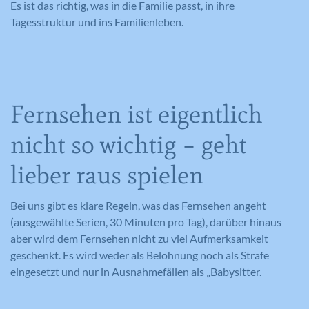
Es ist das richtig, was in die Familie passt, in ihre
Cookie-Informationen anzeigen
Name
NID
Name
_gat
Name
cookie_optin
Tagesstruktur und ins Familienleben.
Anbieter
Google Maps
Anbieter
Google Analytics
Anbieter
Meine Familie
Laufzeit
6 Monate
Laufzeit
1 Minute
Laufzeit
1 Jahr
Fernsehen ist eigentlich
Wird zum Entsperren von Google Maps
Wird von Google Analytics verwendet,
Dieses Cookie wird verwendet, um Ihre
Zweck
Inhalten verwendet.
Zweck
um die Anforderungsrate
Zweck
Cookie-Einstellungen für diese Website
nicht so wichtig – geht
einzuschränken.
zu speichern.
lieber raus spielen
Name
GPS
Name
_gid
Bei uns gibt es klare Regeln, was das Fernsehen angeht
Anbieter
YouTube
(ausgewählte Serien, 30 Minuten pro Tag), darüber hinaus
Anbieter
Google Analytics
aber wird dem Fernsehen nicht zu viel Aufmerksamkeit
Laufzeit
1 Tag
geschenkt. Es wird weder als Belohnung noch als Strafe
Laufzeit
1 Tag
eingesetzt und nur in Ausnahmefällen als „Babysitter.
Registriert eine eindeutige ID auf
mobilen Geräten, um Tracking
Registriert eine eindeutige ID, die
Zweck
basierend auf dem geografischen GPS-
verwendet wird, um statistische Daten