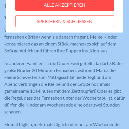
den Tag oder die Woche
ALLE AKZEPTIEREN
Statistiken
Anbieter
Meine Familie
verteilt
Statistik-Cookies helfen uns zu verstehen, wie
SPEICHERN & SCHLIESSEN
Benutzer mit unserer Webseite interagieren,
Laufzeit
Session
indem Informationen anonym gesammelt und
Wir haben die Vorgabe, dass die Kinder täglich 30 Minuten
gemeldet werden. Die gesammelten
Eindeutige ID, die die Sitzung des
fernsehen dürfen (wenn sie danach fragen). Meine Kinder
Zweck
Benutzers identifiziert.
Informationen helfen uns, unser
konsumieren das an einem Stück, machen es sich auf dem
Webseitenangebot laufend zu verbessern.
Sofa gemütlich und führen ihre Puppen ins ‚Kino‘ aus.
Cookie-Informationen anzeigen
Name
_gat_lokal
In anderen Familien ist die Dauer zwei geteilt, da darf z.B. der
Name
PHPSESSID
große Bruder 20 Minuten fernsehen, während Mama die
Externe Medien
Anbieter
Google Analytics
kleine Schwester zum Mittagsschlaf niederlegt und am
Diese Cookies werden dazu verwendet, die
Anbieter
Meine Familie
Abend verbringen die Kleine und der Große nochmals
Besucher all unserer Websites nachzuverfolgen.
Laufzeit
1 Minute
gemeinsame 10 Minuten mit dem ‚Betthupferl‘. Oder es gibt
Sie können dazu verwendet werden, ein Profil des
Laufzeit
Session
die Regel, dass das Fernsehen unter der Woche tabu ist, dafür
Such- und/oder Navigationsverlaufs jedes
Wird von Google Analytics verwendet,
Zweck
um die Anforderungsrate
dürfen die Kinder am Wochenende eine oder zwei Stunden
Besuchers zu erstellen. Es können identifizierbare
Eindeutige ID, die die Sitzung des
Zweck
einzuschränken.
schauen.
oder eindeutige Daten gesammelt werden.
Benutzers identifiziert.
Anonymisierte Daten werden evtl. mit Dritten
Einmal täglich, mehrmals täglich oder nur am Wochenende:
geteilt.