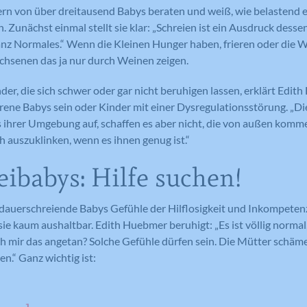
tern von über dreitausend Babys beraten und weiß, wie belastend e
 Zunächst einmal stellt sie klar: „Schreien ist ein Ausdruck desse
ganz Normales.“ Wenn die Kleinen Hunger haben, frieren oder die Win
chsenen das ja nur durch Weinen zeigen.
nder, die sich schwer oder gar nicht beruhigen lassen, erklärt Edi
rene Babys sein oder Kinder mit einer Dysregulationsstörung. „D
s ihrer Umgebung auf, schaffen es aber nicht, die von außen kom
ch auszuklinken, wenn es ihnen genug ist.“
eibabys: Hilfe suchen!
 dauerschreiende Babys Gefühle der Hilflosigkeit und Inkompetenz
 sie kaum aushaltbar. Edith Huebmer beruhigt: „Es ist völlig norm
h mir das angetan? Solche Gefühle dürfen sein. Die Mütter schäme
n.“ Ganz wichtig ist: