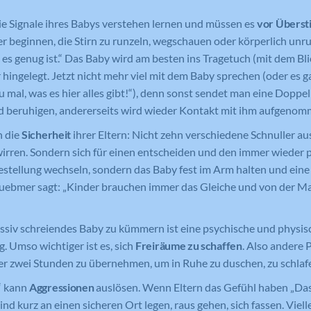
Laufzeit
Session
Such- und/oder Navigationsverlaufs jedes
Wird von Google Analytics verwendet,
ie Signale ihres Babys verstehen lernen und müssen es
vor Überst
Zweck
um die Anforderungsrate
Besuchers zu erstellen. Es können identifizierbare
Eindeutige ID, die die Sitzung des
r beginnen, die Stirn zu runzeln, wegschauen oder körperlich unr
Zweck
einzuschränken.
oder eindeutige Daten gesammelt werden.
Benutzers identifiziert.
 es genug ist.“ Das Baby wird am besten ins Tragetuch (mit dem Bl
Anonymisierte Daten werden evtl. mit Dritten
ingelegt. Jetzt nicht mehr viel mit dem Baby sprechen (oder es g
geteilt.
 mal, was es hier alles gibt!“), denn sonst sendet man eine Doppel
Cookie-Informationen anzeigen
Name
NID
Name
_gat
ind beruhigen, andererseits wird wieder Kontakt mit ihm aufgenom
Name
cookie_optin
n die
Sicherheit
ihrer Eltern: Nicht zehn verschiedene Schnuller a
Anbieter
Google Maps
Anbieter
Google Analytics
Anbieter
Meine Familie
irren. Sondern sich für einen entscheiden und den immer wieder p
Laufzeit
6 Monate
estellung wechseln, sondern das Baby fest im Arm halten und eine 
Laufzeit
1 Minute
Laufzeit
1 Jahr
Huebmer sagt: „Kinder brauchen immer das Gleiche und von der M
Wird zum Entsperren von Google Maps
Wird von Google Analytics verwendet,
Dieses Cookie wird verwendet, um Ihre
Zweck
Inhalten verwendet.
Zweck
um die Anforderungsrate
Zweck
Cookie-Einstellungen für diese Website
essiv schreiendes Baby zu kümmern ist eine psychische und physis
einzuschränken.
zu speichern.
. Umso wichtiger ist es, sich
Freiräume zu schaffen
. Also andere 
er zwei Stunden zu übernehmen, um in Ruhe zu duschen, zu schlafe
Name
GPS
“ kann
Aggressionen
auslösen. Wenn Eltern das Gefühl haben „Das 
Name
_gid
ind kurz an einen sicheren Ort legen, raus gehen, sich fassen. Viell
Anbieter
YouTube