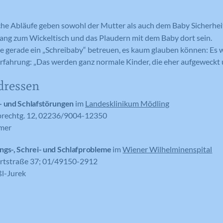
Anbieter
Google Analytics
Laufzeit
1 Tag
che Abläufe geben sowohl der Mutter als auch dem Baby Sicherhei
Laufzeit
1 Tag
ang zum Wickeltisch und das Plaudern mit dem Baby dort sein.
Registriert eine eindeutige ID auf
e gerade ein „Schreibaby“ betreuen, es kaum glauben können: Es w
mobilen Geräten, um Tracking
Registriert eine eindeutige ID, die
Zweck
fahrung: „Das werden ganz normale Kinder, die eher aufgeweckt un
basierend auf dem geografischen GPS-
verwendet wird, um statistische Daten
Zweck
Standort zu ermöglichen.
dazu, wie der Besucher die Website
dressen
nutzt, zu generieren.
- und Schlafstörungen
im
Landesklinikum Mödling
rechtg. 12, 02236/9004-12350
Name
VISITOR_INFO1_LIVE
bmer
Name
_ga
Anbieter
YouTube
ngs-, Schrei- und Schlafprobleme
im
Wiener Wilhelminenspital
Anbieter
Google Analytics
Laufzeit
179 Tage
rtstraße 37; 01/49150-2912
Laufzeit
2 Jahre
ßl-Jurek
Versucht, die Benutzerbandbreite auf
Zweck
Seiten mit integrierten YouTube-Videos
Registriert eine eindeutige ID, die
zu schätzen.
verwendet wird, um statistische Daten
Zweck
dazu, wie der Besucher die Website