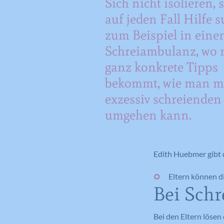
Sich nicht isolieren,
auf jeden Fall Hilfe 
zum Beispiel in einer
Schreiambulanz, wo
ganz konkrete Tipps
bekommt, wie man m
exzessiv schreienden
umgehen kann.
Edith Huebmer gibt 
Eltern können d
Bei Schr
Bei den Eltern lösen