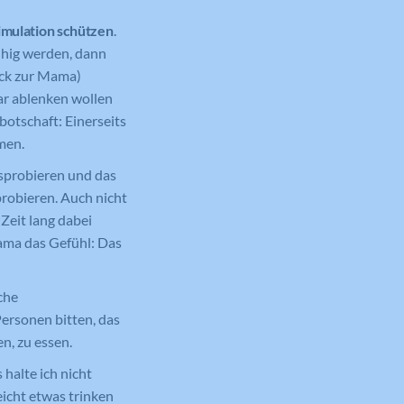
imulation schützen
.
uhig werden, dann
ick zur Mama)
ar ablenken wollen
botschaft: Einerseits
men.
usprobieren und das
robieren. Auch nicht
Zeit lang dabei
ama das Gefühl: Das
che
Personen bitten, das
n, zu essen.
halte ich nicht
eicht etwas trinken