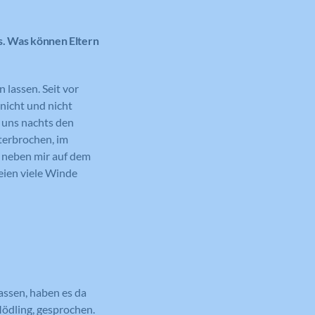
ys. Was können Eltern
lassen. Seit vor
nicht und nicht
 uns nachts den
terbrochen, im
h neben mir auf dem
reien viele Winde
assen, haben es da
Mödling, gesprochen.