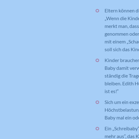
Eltern können d
„Wenn die Kinde
merkt man, dass
genommen oder h
mit einem „Schau
soll sich das K
Kinder brauche
Baby damit verw
ständig die Trag
bleiben. Edith 
ist es!“
Sich um ein exz
Höchstbelastung
Baby mal ein od
Ein „Schreibaby
mehr aus“, das K