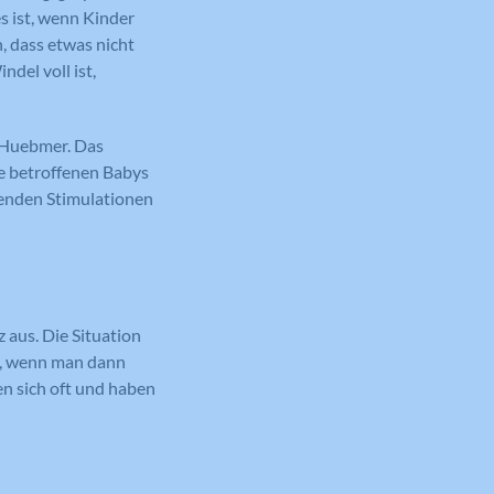
s ist, wenn Kinder
n, dass etwas nicht
del voll ist,
th Huebmer. Das
ie betroffenen Babys
menden Stimulationen
 aus. Die Situation
al, wenn man dann
n sich oft und haben