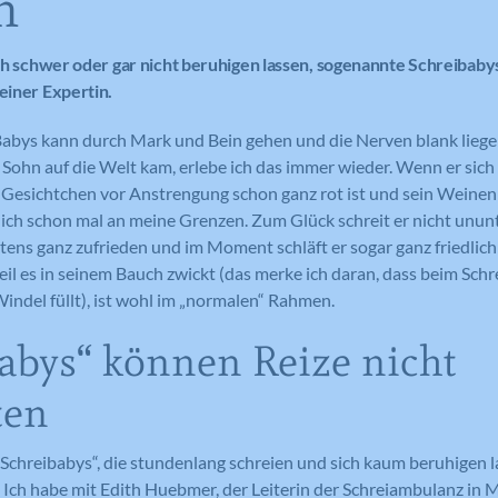
n
sich schwer oder gar nicht beruhigen lassen, sogenannte Schreibab
 einer Expertin.
abys kann durch Mark und Bein gehen und die Nerven blank liegen 
ohn auf die Welt kam, erlebe ich das immer wieder. Wenn er sich 
n Gesichtchen vor Anstrengung schon ganz rot ist und sein Weinen
 ich schon mal an meine Grenzen. Zum Glück schreit er nicht unun
stens ganz zufrieden und im Moment schläft er sogar ganz friedlic
eil es in seinem Bauch zwickt (das merke ich daran, dass beim Sch
indel füllt), ist wohl im „normalen“ Rahmen.
abys“ können Reize nicht
ten
Schreibabys“, die stundenlang schreien und sich kaum beruhigen l
 Ich habe mit Edith Huebmer, der Leiterin der Schreiambulanz in 