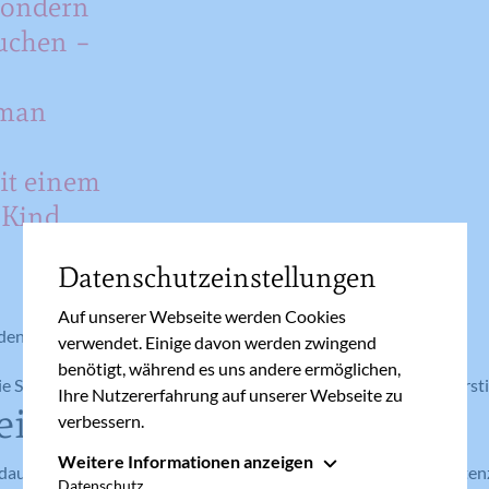
 sondern
suchen –
 man
it einem
 Kind
Datenschutzeinstellungen
Auf unserer Webseite werden Cookies
den Eltern unter anderem diese Ratschläge mit auf den Weg:
verwendet. Einige davon werden zwingend
benötigt, während es uns andere ermöglichen,
ie Signale ihres Babys verstehen lernen und müssen es vor Überst
Ihre Nutzererfahrung auf unserer Webseite zu
eibabys: Hilfe suchen!
verbessern.
Weitere Informationen anzeigen
 dauerschreiende Babys Gefühle der Hilflosigkeit und Inkompetenz
Essenziell
Datenschutz