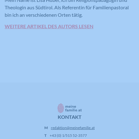
Webseite nach der Anzeige oder dem
Theologin aus Südtirol. Als Referentin für Familienpastoral
Klicken auf eine der Anzeigen des
bin ich an verschiedenen Orten tätig.
Zweck
Anbieters zu registrieren und zu
melden, mit dem Zweck der Messung
WEITERE ARTIKEL DES AUTORS LESEN
der Wirksamkeit einer Werbung und
der Anzeige zielgerichteter Werbung
für den Benutzer.
Name
CONSENT
Anbieter
YouTube
Laufzeit
16 Jahre
Registriert anonyme statistische Daten
KONTAKT
Zweck
zum Abspielverhalten von Videos.
M
redaktion@meinefamilie.at
T
+43 (0) 1/515 52-3577