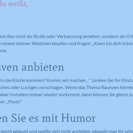
u weißt,
Laufzeit
Session
Such- und/oder Navigationsverlaufs jedes
Wird von Google Analytics verwendet,
Zweck
um die Anforderungsrate
Besuchers zu erstellen. Es können identifizierbare
Eindeutige ID, die die Sitzung des
Zweck
einzuschränken.
oder eindeutige Daten gesammelt werden.
Benutzers identifiziert.
Anonymisierte Daten werden evtl. mit Dritten
geteilt.
ind dies nicht als Strafe oder Verbannung ansehen, sondern als O
Cookie-Informationen anzeigen
 einem kleinen Weilchen klopfen und fragen: „Kann ich dich trös
Name
NID
Name
_gat
Name
cookie_optin
rme.
Anbieter
Google Maps
Anbieter
Google Analytics
Anbieter
Meine Familie
iven anbieten
Laufzeit
6 Monate
Laufzeit
1 Minute
Laufzeit
1 Jahr
 in die Küche kommen? Komm, wir machen…“ Lenken Sie Ihr Kind a
Wird zum Entsperren von Google Maps
Wird von Google Analytics verwendet,
liches oder Lustiges vorschlagen. Wenn das Thema Raunzen hinre
Dieses Cookie wird verwendet, um Ihre
Zweck
Inhalten verwendet.
Zweck
um die Anforderungsrate
Zweck
Cookie-Einstellungen für diese Website
n aber trotzdem immer wieder vorkommt, dann können Sie gleich z
einzuschränken.
zu speichern.
er: „Pssst!“
en Sie es mit Humor
Name
GPS
Name
_gid
Anbieter
YouTube
hlecht gelaunt und wollte sich nicht anziehen, obwohl man ihr sc