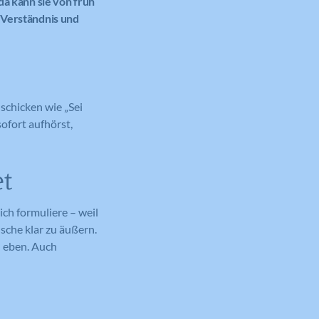
da kann sie von früh
 Verständnis und
schicken wie „Sei
ofort aufhörst,
et
ich formuliere – weil
sche klar zu äußern.
n eben. Auch