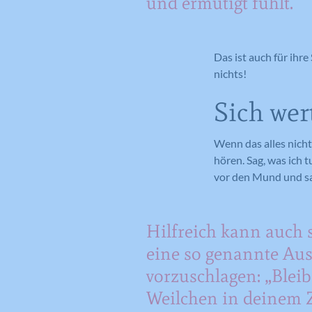
und ermutigt fühlt.
Das ist auch für ihr
nichts!
Sich we
Wenn das alles nicht 
hören. Sag, was ich 
vor den Mund und sag
Hilfreich kann auch s
eine so genannte Aus
vorzuschlagen: „Bleib
Weilchen in deinem 