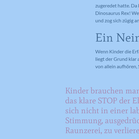
zugeredet hatte. Da 
Dinosaurus Rex! Wenn
und zog sich zügig an
Ein Nein
Wenn Kinder die Erf
liegt der Grund klar
von allein aufhören, 
Kinder brauchen ma
das klare STOP der E
sich nicht in einer la
Stimmung, ausgedrüc
Raunzerei, zu verlier