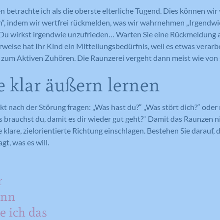
betrachte ich als die oberste elterliche Tugend. Dies können wir
n“, indem wir wertfrei rückmelden, was wir wahrnehmen „Irgendwie
r „Du wirkst irgendwie unzufrieden… Warten Sie eine Rückmeldung 
rweise hat Ihr Kind ein Mitteilungsbedürfnis, weil es etwas verar
 zum Aktiven Zuhören. Die Raunzerei vergeht dann meist wie von 
 klar äußern lernen
kt nach der Störung fragen: „Was hast du?“ „Was stört dich?“ oder
s brauchst du, damit es dir wieder gut geht?“ Damit das Raunzen 
 klare, zielorientierte Richtung einschlagen. Bestehen Sie darauf, d
gt, was es will.
r
ann
e ich das