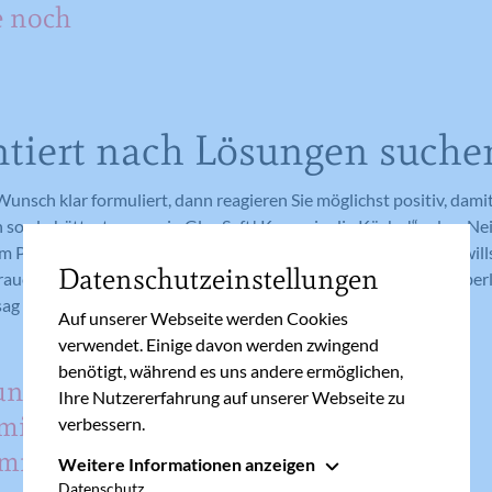
e noch
ntiert nach Lösungen suche
Wunsch klar formuliert, dann reagieren Sie möglichst positiv, damit
h so, du hättest gerne ein Glas Saft! Komm in die Küche!“ oder „Nei
m Papa und der möchte nicht, dass Kinder damit spielen! Was will
Datenschutzeinstellungen
rauen aus: „Ich weiß, dass du klar und deutlich reden kannst. Überl
ag es mir!“
Auf unserer Webseite werden Cookies
verwendet. Einige davon werden zwingend
benötigt, während es uns andere ermöglichen,
 und
Ihre Nutzererfahrung auf unserer Webseite zu
mit
verbessern.
nommen
Weitere Informationen anzeigen
Essenziell
Datenschutz