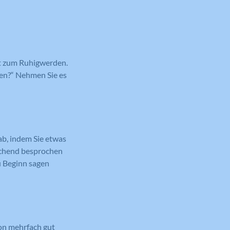
rt zum Ruhigwerden.
ten?“ Nehmen Sie es
b, indem Sie etwas
ichend besprochen
u Beginn sagen
hon mehrfach gut