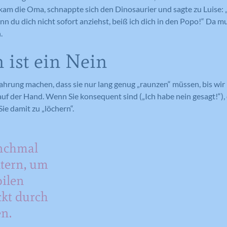
Anbieter
Google Analytics
kam die Oma, schnappte sich den Dinosaurier und sagte zu Luise: „
Laufzeit
1 Tag
 du dich nicht sofort anziehst, beiß ich dich in den Popo!“ Da m
Laufzeit
1 Tag
.
Registriert eine eindeutige ID auf
mobilen Geräten, um Tracking
Registriert eine eindeutige ID, die
 ist ein Nein
Zweck
basierend auf dem geografischen GPS-
verwendet wird, um statistische Daten
Zweck
Standort zu ermöglichen.
dazu, wie der Besucher die Website
ahrung machen, dass sie nur lang genug „raunzen“ müssen, bis wi
nutzt, zu generieren.
 auf der Hand. Wenn Sie konsequent sind („Ich habe nein gesagt!“),
Sie damit zu „löchern“.
Name
VISITOR_INFO1_LIVE
Name
_ga
Anbieter
YouTube
nchmal
Anbieter
Google Analytics
ltern, um
Laufzeit
179 Tage
Laufzeit
2 Jahre
bilen
Versucht, die Benutzerbandbreite auf
kt durch
Zweck
Seiten mit integrierten YouTube-Videos
Registriert eine eindeutige ID, die
zu schätzen.
verwendet wird, um statistische Daten
en.
Zweck
dazu, wie der Besucher die Website