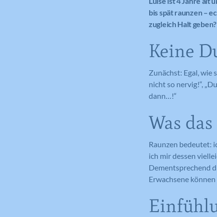
Luise ist 4 Jahre al
bis spät raunzen – ec
zugleich Halt geben?
Keine D
Zunächst: Egal, wie 
nicht so nervig!“, „
dann…!“
Was das 
Raunzen bedeutet: ic
ich mir dessen viell
Dementsprechend drü
Erwachsene können m
Einfühlu