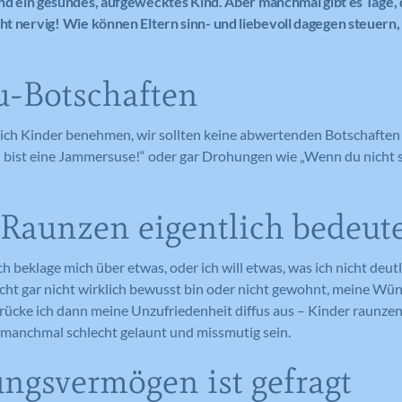
t und ein gesundes, aufgewecktes Kind. Aber manchmal gibt es Tage, 
ht nervig!
Wie können Eltern sinn- und liebevoll dagegen steuern,
u-Botschaften
sich Kinder benehmen, wir sollten keine abwertenden Botschaften 
Du bist eine Jammersuse!“ oder gar Drohungen wie „Wenn du nicht s
Raunzen eigentlich bedeut
h beklage mich über etwas, oder ich will etwas, was ich nicht deutl
eicht gar nicht wirklich bewusst bin oder nicht gewohnt, meine Wün
cke ich dann meine Unzufriedenheit diffus aus – Kinder raunze
anchmal schlecht gelaunt und missmutig sein.
ngsvermögen ist gefragt