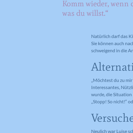
Komm wieder, wenn d
was du willst.“
Natürlich darf das K
Sie können auch nach
schweigend in die A
Alternat
„Möchtest du zu mir
Interessantes, Nütz
wurde, die Situatio
„Stopp! So nicht!“ od
Versuch
Neulich war Luise sc