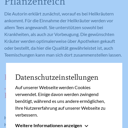
Pflanzenreich
Die Autorin erklärt zunächst, worauf es bei Heilkräutern
ankommt. Für die Einnahme der Heilkräuter werden vor
allem Tees angewandt. Sie unterstützen sowohl bei
Krankheiten, als auch zur Vorbeugung. Die gewünschten
Kräuter werden optimalerweise über Apotheken gekauft
oder bestellt, da hier die Qualität gewährleistet ist, auch
Teemischungen kann man sich dort zusammenstellen lassen.
Datenschutzeinstellungen
Besonders hilfreich ist die
„kleine Heilpflanzen-
Auf unserer Webseite werden Cookies
Hausapotheke“ auf Seite 44!
verwendet. Einige davon werden zwingend
benötigt, während es uns andere ermöglichen,
Ihre Nutzererfahrung auf unserer Webseite zu
verbessern.
Hier werden die wichtigsten Kräuter aufgezählt, die in jedem
Haushalt vorhanden sein sollten, wie zB Birkenblätter,
Weitere Informationen anzeigen