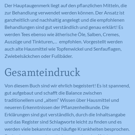
Anbieter
YouTube
Der Hauptaugenmerk liegt auf den pflanzlichen Mitteln, die
Anbieter
Google Analytics
zur Behandlung verwendet werden können. Der Ansatz ist
Laufzeit
1 Tag
ganzheitlich und nachhaltig angelegt und die empfohlenen
Laufzeit
1 Tag
Behandlungen sind gut verständlich und genau erklärt! Es
Registriert eine eindeutige ID auf
werden Tees ebenso wie ätherische Öle, Salben, Cremes,
mobilen Geräten, um Tracking
Registriert eine eindeutige ID, die
Zweck
Auszüge und Tinkturen,… empfohlen. Vorgestellt werden
basierend auf dem geografischen GPS-
verwendet wird, um statistische Daten
Zweck
Standort zu ermöglichen.
auch alte Hausmittel wie Topfenwickel und Senfauflagen,
dazu, wie der Besucher die Website
nutzt, zu generieren.
Zwiebelsäckchen oder Fußbäder.
Gesamteindruck
Name
VISITOR_INFO1_LIVE
Name
_ga
Von diesem Buch sind wir ehrlich begeistert! Es ist spannend,
Anbieter
YouTube
gut aufgebaut und schafft die Balance zwischen
Anbieter
Google Analytics
traditionellem und „altem“ Wissen über Hausmittel und
Laufzeit
179 Tage
neueren Erkenntnissen der Pflanzenheilkunde. Die
Laufzeit
2 Jahre
Erklärungen sind gut verständlich, durch die Inhaltsangabe
Versucht, die Benutzerbandbreite auf
Zweck
Seiten mit integrierten YouTube-Videos
und das Register sind Schlagworte leicht zu finden und es
Registriert eine eindeutige ID, die
zu schätzen.
verwendet wird, um statistische Daten
werden viele bekannte und häufige Krankheiten besprochen.
Zweck
dazu, wie der Besucher die Website