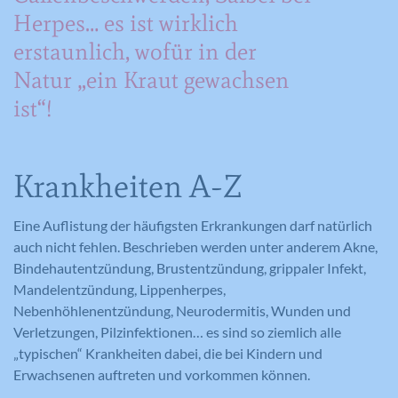
Sie können dazu verwendet werden, ein Profil des
Herpes… es ist wirklich
Laufzeit
Session
Such- und/oder Navigationsverlaufs jedes
Wird von Google Analytics verwendet,
erstaunlich, wofür in der
Zweck
um die Anforderungsrate
Besuchers zu erstellen. Es können identifizierbare
Eindeutige ID, die die Sitzung des
Zweck
einzuschränken.
Natur „ein Kraut gewachsen
oder eindeutige Daten gesammelt werden.
Benutzers identifiziert.
Anonymisierte Daten werden evtl. mit Dritten
ist“!
geteilt.
Cookie-Informationen anzeigen
Name
NID
Name
_gat
Name
cookie_optin
Krankheiten A-Z
Anbieter
Google Maps
Anbieter
Google Analytics
Anbieter
Meine Familie
Eine Auflistung der häufigsten Erkrankungen darf natürlich
Laufzeit
6 Monate
Laufzeit
1 Minute
Laufzeit
1 Jahr
auch nicht fehlen. Beschrieben werden unter anderem Akne,
Wird zum Entsperren von Google Maps
Bindehautentzündung, Brustentzündung, grippaler Infekt,
Wird von Google Analytics verwendet,
Dieses Cookie wird verwendet, um Ihre
Zweck
Inhalten verwendet.
Zweck
um die Anforderungsrate
Mandelentzündung, Lippenherpes,
Zweck
Cookie-Einstellungen für diese Website
einzuschränken.
Nebenhöhlenentzündung, Neurodermitis, Wunden und
zu speichern.
Verletzungen, Pilzinfektionen… es sind so ziemlich alle
„typischen“ Krankheiten dabei, die bei Kindern und
Name
GPS
Erwachsenen auftreten und vorkommen können.
Name
_gid