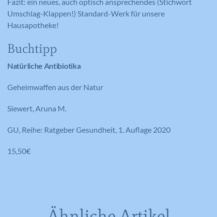
Fazit: ein neues, auch optisch ansprechendes (Stichwort
nutzt, zu generieren.
Umschlag-Klappen!) Standard-Werk für unsere
Hausapotheke!
Name
YSC
Buchtipp
Anbieter
YouTube
Natürliche Antibiotika
Laufzeit
Session
Geheimwaffen aus der Natur
Registriert eine eindeutige ID, um
Zweck
Statistiken der Videos von YouTube, die
Siewert, Aruna M.
der Benutzer gesehen hat, zu behalten.
GU, Reihe: Ratgeber Gesundheit, 1. Auflage 2020
15,50€
Name
IDE
Anbieter
YouTube
Laufzeit
390 Tage
Ähnliche Artikel