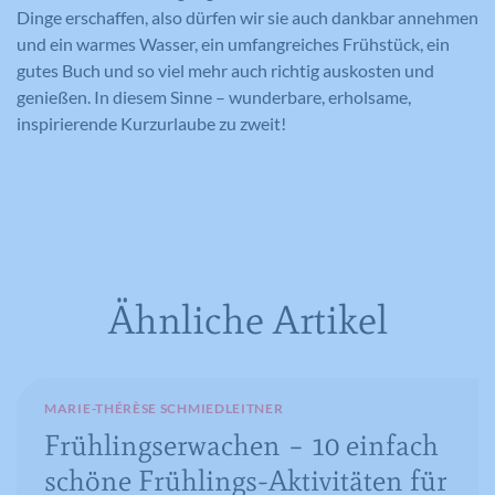
Anonymisierte Daten werden evtl. mit Dritten
Dinge erschaffen, also dürfen wir sie auch dankbar annehmen
geteilt.
und ein warmes Wasser, ein umfangreiches Frühstück, ein
Cookie-Informationen anzeigen
gutes Buch und so viel mehr auch richtig auskosten und
Name
NID
Name
_gat
Name
cookie_optin
genießen. In diesem Sinne – wunderbare, erholsame,
Anbieter
Google Maps
inspirierende Kurzurlaube zu zweit!
Anbieter
Google Analytics
Anbieter
Meine Familie
Laufzeit
6 Monate
Laufzeit
1 Minute
Laufzeit
1 Jahr
Wird zum Entsperren von Google Maps
Wird von Google Analytics verwendet,
Dieses Cookie wird verwendet, um Ihre
Zweck
Inhalten verwendet.
Zweck
um die Anforderungsrate
Zweck
Cookie-Einstellungen für diese Website
einzuschränken.
zu speichern.
Ähnliche Artikel
Name
GPS
Name
_gid
Anbieter
YouTube
MARIE-THÉRÈSE SCHMIEDLEITNER
Anbieter
Google Analytics
Frühlingserwachen – 10 einfach
Laufzeit
1 Tag
Laufzeit
1 Tag
schöne Frühlings-Aktivitäten für
Registriert eine eindeutige ID auf