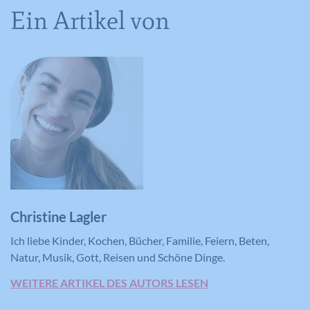
Ein Artikel von
melden, mit dem Zweck der Messung
der Wirksamkeit einer Werbung und
der Anzeige zielgerichteter Werbung
für den Benutzer.
Name
CONSENT
Anbieter
YouTube
Laufzeit
16 Jahre
Registriert anonyme statistische Daten
Christine Lagler
Zweck
zum Abspielverhalten von Videos.
Ich liebe Kinder, Kochen, Bücher, Familie, Feiern, Beten,
Natur, Musik, Gott, Reisen und Schöne Dinge.
WEITERE ARTIKEL DES AUTORS LESEN