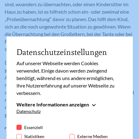
sind, woanders zu übernachten, oder einen Kindersitter im
Haus zu haben, ist es hilfreich schon ein- oder zweimal eine
„Probeübernachtung“ davor zu planen. Das hilft dem Kind,
sich an die noch ungewohnte Situation zu gewöhnen. Wenn
die Übernachtung bei den Großeltern, bei der Tante oder bei
Freunden gut gelingt, gibt es beim nächsten Mal vielleicht
sogar Jubelsprünge für auswertige Übernachtungen.
Datenschutzeinstellungen
Die Situation mit einem Stillkind bzw. Baby ist nochmal eine
Auf unserer Webseite werden Cookies
ganz andere, hier muss man sich gut überlegen, ab welchem
verwendet. Einige davon werden zwingend
Alter das Baby auswärts übernachtet oder ob es einfach
benötigt, während es uns andere ermöglichen,
mitkommt. Das hängt sehr von den Eltern ab, für manche ist
Ihre Nutzererfahrung auf unserer Webseite zu
das kein Problem, für andere wiederum ist der Erholungswert
verbessern.
mit Baby zu gering. Dann ist es ratsam mit dem Zweierurlaub
Weitere Informationen anzeigen
noch ein paar Monate zu warten, bis es für alle Beteiligten
Essenziell
Datenschutz
gut möglich ist.
Essenzielle Cookies werden für grundlegende
Funktionen der Webseite benötigt. Dadurch ist
Essenziell
Tipp #4: Genieße es und
gewährleistet, dass die Webseite einwandfrei
Statistiken
Externe Medien