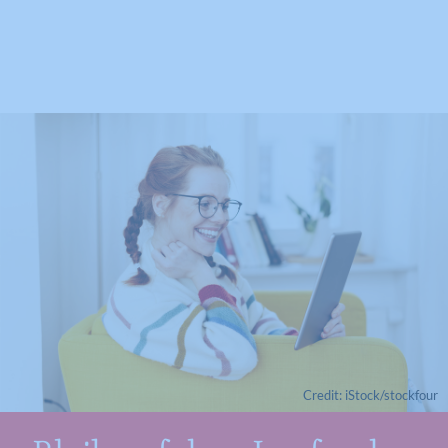
für den Benutzer.
Name
CONSENT
Anbieter
YouTube
Laufzeit
16 Jahre
Registriert anonyme statistische Daten
Zweck
zum Abspielverhalten von Videos.
Credit: iStock/stockfour