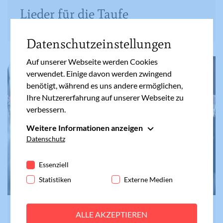
Lieder für die Taufe
Datenschutzeinstellungen
Auf unserer Webseite werden Cookies
verwendet. Einige davon werden zwingend
benötigt, während es uns andere ermöglichen,
Ihre Nutzererfahrung auf unserer Webseite zu
verbessern.
Weitere Informationen anzeigen
Essenziell
Datenschutz
Essenzielle Cookies werden für grundlegende
Funktionen der Webseite benötigt. Dadurch ist
Essenziell
gewährleistet, dass die Webseite einwandfrei
Statistiken
Externe Medien
funktioniert.
Cookie-Informationen anzeigen
Name
fe_typo_user
MEINEFAMILIE.AT
ALLE AKZEPTIEREN
Statistiken