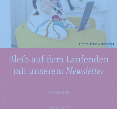
Credit: iStock/stockfour
Bleib auf dem Laufenden
mit unserem
Newsletter
VORNAME
NACHNAME