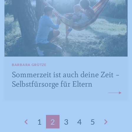
Name
CONSENT
Anbieter
YouTube
Laufzeit
16 Jahre
Registriert anonyme statistische Daten
Zweck
zum Abspielverhalten von Videos.
BARBARA GRÜTZE
Sommerzeit ist auch deine Zeit –
Selbstfürsorge für Eltern
1
2
3
4
5