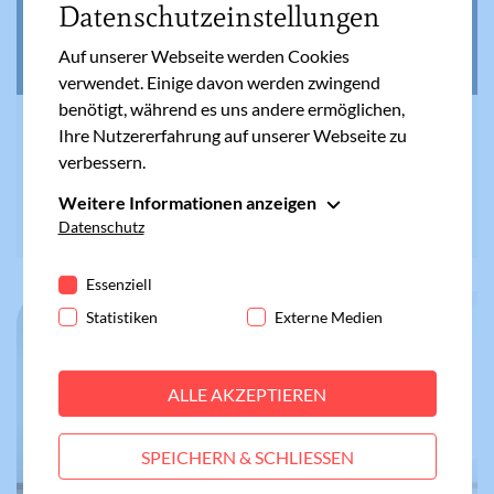
Datenschutzeinstellungen
Auf unserer Webseite werden Cookies
verwendet. Einige davon werden zwingend
benötigt, während es uns andere ermöglichen,
BARBARA GRÜTZE
Ihre Nutzererfahrung auf unserer Webseite zu
Dein innerer Dialog: Wie du
verbessern.
lernst, dir selbst zuzuhören
Weitere Informationen anzeigen
Essenziell
Datenschutz
Essenzielle Cookies werden für grundlegende
Funktionen der Webseite benötigt. Dadurch ist
Essenziell
gewährleistet, dass die Webseite einwandfrei
Statistiken
Externe Medien
funktioniert.
Cookie-Informationen anzeigen
Name
fe_typo_user
ALLE AKZEPTIEREN
Statistiken
Anbieter
Meine Familie
Statistik-Cookies helfen uns zu verstehen, wie
SPEICHERN & SCHLIESSEN
Benutzer mit unserer Webseite interagieren,
Laufzeit
Session
indem Informationen anonym gesammelt und