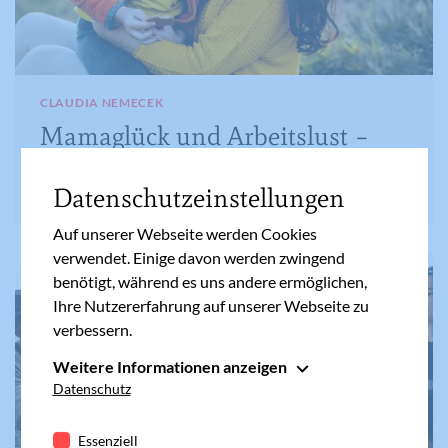
CLAUDIA NEMECEK
Mamaglück und Arbeitslust –
Erlaube dir, dein Leben zu leben
Datenschutzeinstellungen
Auf unserer Webseite werden Cookies
verwendet. Einige davon werden zwingend
benötigt, während es uns andere ermöglichen,
Ihre Nutzererfahrung auf unserer Webseite zu
verbessern.
Weitere Informationen anzeigen
Essenziell
Datenschutz
Essenzielle Cookies werden für grundlegende
Funktionen der Webseite benötigt. Dadurch ist
Essenziell